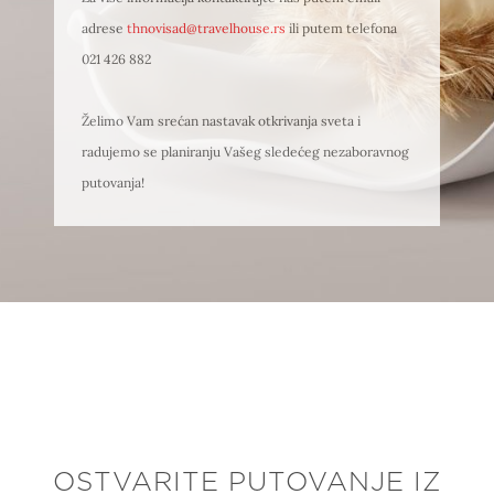
adrese
thnovisad@travelhouse.rs
ili putem telefona
021 426 882
Želimo Vam srećan nastavak otkrivanja sveta i
radujemo se planiranju Vašeg sledećeg nezaboravnog
putovanja!
OSTVARITE PUTOVANJE IZ