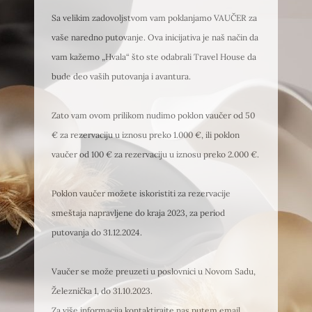
Sa velikim zadovoljstvom vam poklanjamo VAUČER za
vaše naredno putovanje. Ova inicijativa je naš način da
vam kažemo „Hvala“ što ste odabrali Travel House da
bude deo vaših putovanja i avantura.
Zato vam ovom prilikom nudimo poklon vaučer od 50
€ za rezervaciju u iznosu preko 1.000 €, ili poklon
vaučer od 100 € za rezervaciju u iznosu preko 2.000 €.
Poklon vaučer možete iskoristiti za rezervacije
smeštaja napravljene do kraja 2023, za period
putovanja do 31.12.2024.
Vaučer se može preuzeti u poslovnici u Novom Sadu,
Železnička 1, do 31.10.2023.
Za više informacija kontaktirajte nas putem email