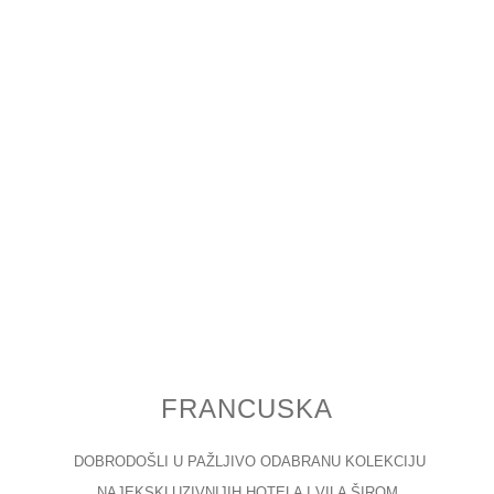
FRANCUSKA
DOBRODOŠLI U PAŽLJIVO ODABRANU KOLEKCIJU
NAJEKSKLUZIVNIJIH HOTELA I VILA ŠIROM