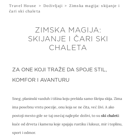
Travel House
>
Doživljaji
>
Zimska magija: skijanje i
čari ski chaleta
ZIMSKA MAGIJA:
SKIJANJE I ČARI SKI
CHALETA
ZA ONE KOJI TRAŽE DA SPOJE STIL,
KOMFOR I AVANTURU
Sneg, planinski vazduh i tišina koju prekida samo škripa skija. Zima
ima posebnu vrstu poezije, onu koja se ne čita, već živi. A ako
postoji mesto gde se taj osećaj najlepše doživi, to su
ski chaleti
:
kuće od drveta i kamena koje spajaju rustiku i luksuz, mir i toplinu,
sport i odmor.