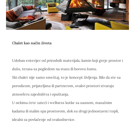
Chalet kao način života
Udoban enterijer od prirodnih materijala, kamin koji greje prostor i
dušu, terasa sa pogledom na stazu ili borovu šumu.
Ski chalet nije samo smeštaj, to je koncept življenja. Bilo da ste sa
porodicom, prijateljima ili partnerom, ovakvi prostori stvaraju
atmosferu zajedništva i opuštanja.
U nekima ćete zateći i wellness kutke sa saunom, masažnim
kadama ili malim spa prostorom, dok su drugi jednostavni i topli,
idealni za povlačenje od svakodnevice.