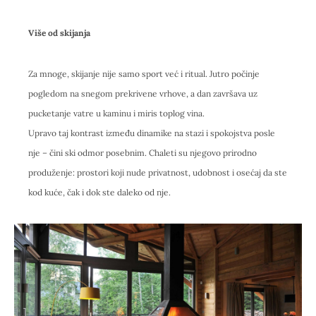
Više od skijanja
Za mnoge, skijanje nije samo sport već i ritual. Jutro počinje
pogledom na snegom prekrivene vrhove, a dan završava uz
pucketanje vatre u kaminu i miris toplog vina.
Upravo taj kontrast između dinamike na stazi i spokojstva posle
nje – čini ski odmor posebnim. Chaleti su njegovo prirodno
produženje: prostori koji nude privatnost, udobnost i osećaj da ste
kod kuće, čak i dok ste daleko od nje.