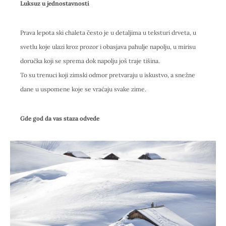
Luksuz u jednostavnosti
Prava lepota ski chaleta često je u detaljima u teksturi drveta, u
svetlu koje ulazi kroz prozor i obasjava pahulje napolju, u mirisu
doručka koji se sprema dok napolju još traje tišina.
To su trenuci koji zimski odmor pretvaraju u iskustvo, a snežne
dane u uspomene koje se vraćaju svake zime.
Gde god da vas staza odvede