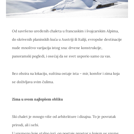
Od savršeno uređenih chaleta u francuskim i švajcarskim Alpima,
do skrivenih planinskih kuća u Austriji ili Italiji, evropske destinacije
nude mnoštvo varijacija istog sna: drvene konstrukcije,
panoramski pogledi, i osećaj da se svet usporio samo za vas.
Bez obzira na lokaciju, suština ostaje ista – mir, komfor i zima koja
se doživljava svim čulima.
Zima u svom najlepšem obliku
Ski chalet je mnogo više od arhitekture i dizajna. To je povratak
prirodi, ali i sebi.
U vremenu koje stalno juri, on postaje prostor u kojem se vreme