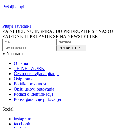
Pošaljite upit
ili
Pitajte savetnika
ZA NEDELJNU INSPIRACIJU PRIDRUŽITE SE NAŠOJ
ZAJEDNICI I PRIJAVITE SE NA NEWSLETTER
Više o nama
O nama
TH NETWORK
Često postavljana pitanja
Osiguranja
Politika privatnosti
Opšti uslovi putovanja
Podaci o identifikaciji
Polisa garancije putovanja
Social
instagram
facebook