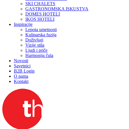
SKI CHALETS
GASTRONOMSKA ISKUSTVA
DOMES HOTELI
IKOS HOTELI
Inspiracije
Lepota umetnosti
Kulinarska fuzija
Doživljaji
Vizije stila
Ljudi i priče
Harmonija čula
Novosti
Savetnici
B2B Login
O nama
Kontakt