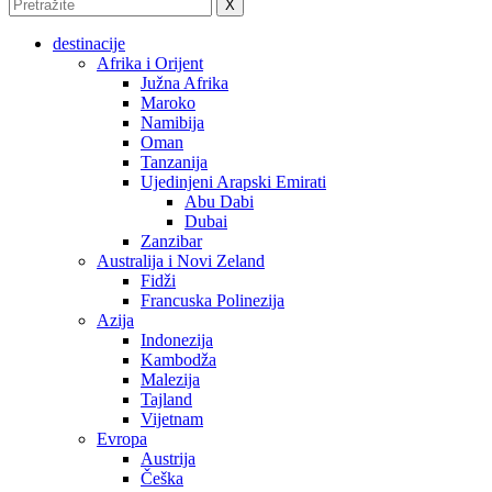
X
destinacije
Afrika i Orijent
Južna Afrika
Maroko
Namibija
Oman
Tanzanija
Ujedinjeni Arapski Emirati
Abu Dabi
Dubai
Zanzibar
Australija i Novi Zeland
Fidži
Francuska Polinezija
Azija
Indonezija
Kambodža
Malezija
Tajland
Vijetnam
Evropa
Austrija
Češka