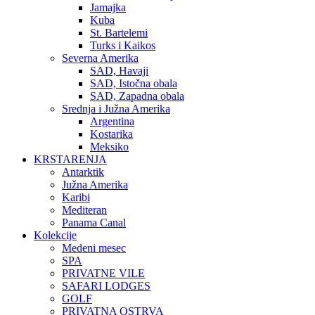
Jamajka
Kuba
St. Bartelemi
Turks i Kaikos
Severna Amerika
SAD, Havaji
SAD, Istočna obala
SAD, Zapadna obala
Srednja i Južna Amerika
Argentina
Kostarika
Meksiko
KRSTARENJA
Antarktik
Južna Amerika
Karibi
Mediteran
Panama Canal
Kolekcije
Medeni mesec
SPA
PRIVATNE VILE
SAFARI LODGES
GOLF
PRIVATNA OSTRVA