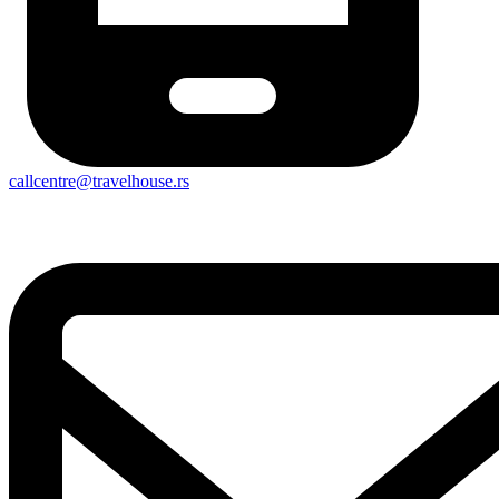
callcentre@travelhouse.rs