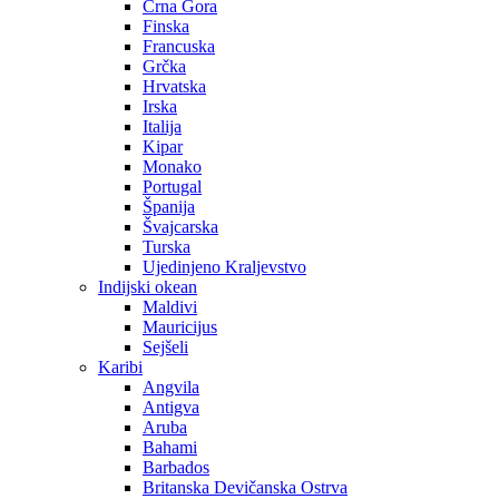
Crna Gora
Finska
Francuska
Grčka
Hrvatska
Irska
Italija
Kipar
Monako
Portugal
Španija
Švajcarska
Turska
Ujedinjeno Kraljevstvo
Indijski okean
Maldivi
Mauricijus
Sejšeli
Karibi
Angvila
Antigva
Aruba
Bahami
Barbados
Britanska Devičanska Ostrva