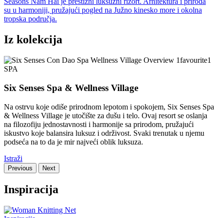
Seasons Nam Hai je prestižni luksuzni rizort. Arhitektura i priroda
su u harmoniji, pružajući pogled na Južno kinesko more i okolna
tropska područja.
Iz kolekcija
SPA
Six Senses Spa & Wellness Village
Na ostrvu koje odiše prirodnom lepotom i spokojem, Six Senses Spa
& Wellness Village je utočište za dušu i telo. Ovaj resort se oslanja
na filozofiju jednostavnosti i harmonije sa prirodom, pružajući
iskustvo koje balansira luksuz i održivost. Svaki trenutak u njemu
podseća na to da je mir najveći oblik luksuza.
Istraži
Previous
Next
Inspiracija