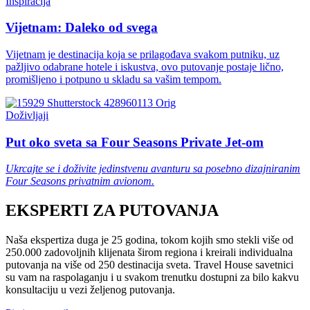
Inspiracija
Vijetnam: Daleko od svega
Vijetnam je destinacija koja se prilagođava svakom putniku, uz
pažljivo odabrane hotele i iskustva, ovo putovanje postaje lično,
promišljeno i potpuno u skladu sa vašim tempom.
Doživljaji
Put oko sveta sa Four Seasons Private Jet-om
Ukrcajte se i doživite jedinstvenu avanturu sa posebno dizajniranim
Four Seasons privatnim avionom.
EKSPERTI ZA PUTOVANJA
Naša ekspertiza duga je 25 godina, tokom kojih smo stekli više od
250.000 zadovoljnih klijenata širom regiona i kreirali individualna
putovanja na više od 250 destinacija sveta. Travel House savetnici
su vam na raspolaganju i u svakom trenutku dostupni za bilo kakvu
konsultaciju u vezi željenog putovanja.