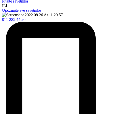
Pitajte savetnika
ILI
Upoznajte sve savetnike
011 285 44 20