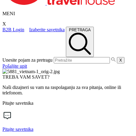
MENI
X
B2B Login
Izaberite savetnika
PRETRAGA
Unesite pojam za pretragu
X
Pošaljite upit
TREBA VAM SAVET?
Naši dizajneri su vam na raspolaganju za sva pitanja, online ili
telefonom.
Pitajte savetnika
Pitajte savetnika