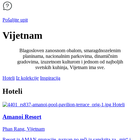
Pošaljite upit
Vijetnam
Blagosloven zanosnom obalom, smaragdnozelenim
planinama, nacionalnim parkovima, dinamičnim
gradovima, izuzetnom kulturom i jednom od najboljih
svetskih kuhinja, Vijetnam ima sve.
Hoteli
Iz kolekcije
Inspiracija
Hoteli
Hoteli
Amanoi Resort
Phan Rang, Vijetnam
Resort iz AMAN grupacije, nazvan po reči iz sanskrita za „mir“ i