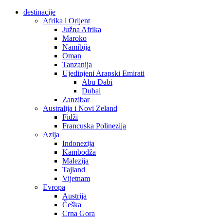
destinacije
Afrika i Orijent
Južna Afrika
Maroko
Namibija
Oman
Tanzanija
Ujedinjeni Arapski Emirati
Abu Dabi
Dubai
Zanzibar
Australija i Novi Zeland
Fidži
Francuska Polinezija
Azija
Indonezija
Kambodža
Malezija
Tajland
Vijetnam
Evropa
Austrija
Češka
Crna Gora