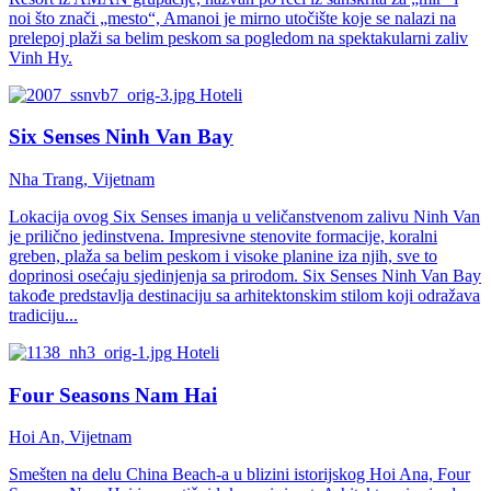
noi što znači „mesto“, Amanoi je mirno utočište koje se nalazi na
prelepoj plaži sa belim peskom sa pogledom na spektakularni zaliv
Vinh Hy.
Hoteli
Six Senses Ninh Van Bay
Nha Trang, Vijetnam
Lokacija ovog Six Senses imanja u veličanstvenom zalivu Ninh Van
je prilično jedinstvena. Impresivne stenovite formacije, koralni
greben, plaža sa belim peskom i visoke planine iza njih, sve to
doprinosi osećaju sjedinjenja sa prirodom. Six Senses Ninh Van Bay
takođe predstavlja destinaciju sa arhitektonskim stilom koji odražava
tradiciju...
Hoteli
Four Seasons Nam Hai
Hoi An, Vijetnam
Smešten na delu China Beach-a u blizini istorijskog Hoi Ana, Four