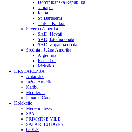
Dominikanska Republika
Jamajka
Kuba
St. Bartelemi
Turks i Kaikos
Severna Amerika
SAD, Havaji
SAD, Istočna obala
SAD, Zapadna obala
Srednja i Južna Amerika
Argentina
Kostarika
Meksiko
KRSTARENJA
Antarktik
Južna Amerika
Karibi
Mediteran
Panama Canal
Kolekcije
Medeni mesec
SPA
PRIVATNE VILE
SAFARI LODGES
GOLF