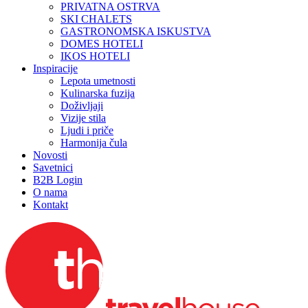
PRIVATNA OSTRVA
SKI CHALETS
GASTRONOMSKA ISKUSTVA
DOMES HOTELI
IKOS HOTELI
Inspiracije
Lepota umetnosti
Kulinarska fuzija
Doživljaji
Vizije stila
Ljudi i priče
Harmonija čula
Novosti
Savetnici
B2B Login
O nama
Kontakt