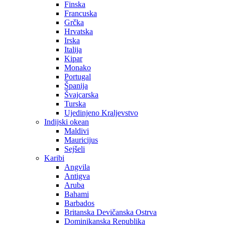
Finska
Francuska
Grčka
Hrvatska
Irska
Italija
Kipar
Monako
Portugal
Španija
Švajcarska
Turska
Ujedinjeno Kraljevstvo
Indijski okean
Maldivi
Mauricijus
Sejšeli
Karibi
Angvila
Antigva
Aruba
Bahami
Barbados
Britanska Devičanska Ostrva
Dominikanska Republika