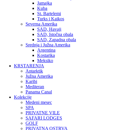
Jamajka
Kuba
St. Bartelemi
Turks i Kaikos
Severna Amerika
SAD, Havaji
SAD, Istočna obala
SAD, Zapadna obala
Srednja i Južna Amerika
Argentina
Kostarika
Meksiko
KRSTARENJA
Antarktik
Južna Amerika
Karibi
Mediteran
Panama Canal
Kolekcije
Medeni mesec
SPA
PRIVATNE VILE
SAFARI LODGES
GOLF
PRIVATNA OSTRVA