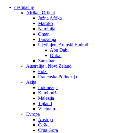
destinacije
Afrika i Orijent
Južna Afrika
Maroko
Namibija
Oman
Tanzanija
Ujedinjeni Arapski Emirati
Abu Dabi
Dubai
Zanzibar
Australija i Novi Zeland
Fidži
Francuska Polinezija
Azija
Indonezija
Kambodža
Malezija
Tajland
Vijetnam
Evropa
Austrija
Češka
Crna Gora