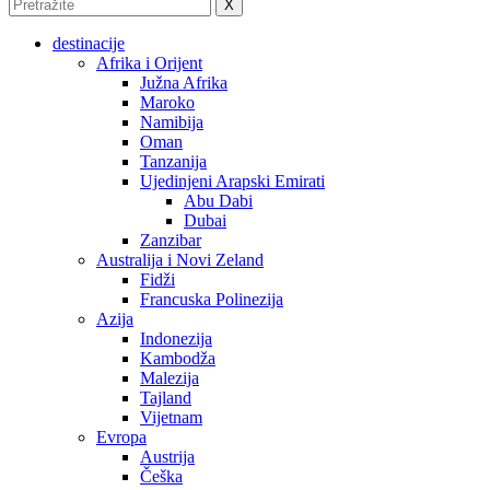
X
destinacije
Afrika i Orijent
Južna Afrika
Maroko
Namibija
Oman
Tanzanija
Ujedinjeni Arapski Emirati
Abu Dabi
Dubai
Zanzibar
Australija i Novi Zeland
Fidži
Francuska Polinezija
Azija
Indonezija
Kambodža
Malezija
Tajland
Vijetnam
Evropa
Austrija
Češka