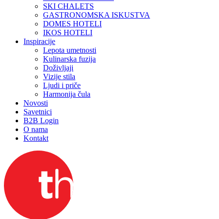
SKI CHALETS
GASTRONOMSKA ISKUSTVA
DOMES HOTELI
IKOS HOTELI
Inspiracije
Lepota umetnosti
Kulinarska fuzija
Doživljaji
Vizije stila
Ljudi i priče
Harmonija čula
Novosti
Savetnici
B2B Login
O nama
Kontakt