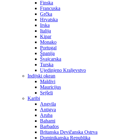
Finska
Francuska
Grčka
Hrvatska
Irska
Italija
Kipar
Monako
Portugal
Španija
Švajcarska
Turska
Ujedinjeno Kraljevstvo
Indijski okean
Maldivi
Mauricijus
Sejšeli
Karibi
Angvila
Antigva
Aruba
Bahami
Barbados
Britanska Devičanska Ostrva
Dominikanska Republika