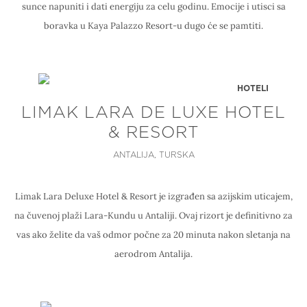
sunce napuniti i dati energiju za celu godinu. Emocije i utisci sa
boravka u Kaya Palazzo Resort-u dugo će se pamtiti.
HOTELI
LIMAK LARA DE LUXE HOTEL
& RESORT
ANTALIJA, TURSKA
Limak Lara Deluxe Hotel & Resort je izgrađen sa azijskim uticajem,
na čuvenoj plaži Lara-Kundu u Antaliji. Ovaj rizort je definitivno za
vas ako želite da vaš odmor počne za 20 minuta nakon sletanja na
aerodrom Antalija.