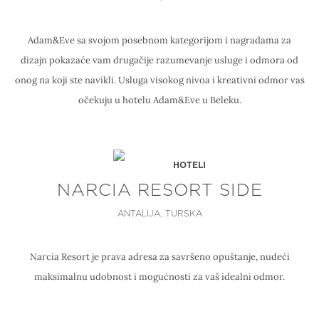
Adam&Eve sa svojom posebnom kategorijom i nagradama za
dizajn pokazaće vam drugačije razumevanje usluge i odmora od
onog na koji ste navikli. Usluga visokog nivoa i kreativni odmor vas
očekuju u hotelu Adam&Eve u Beleku.
HOTELI
NARCIA RESORT SIDE
ANTALIJA, TURSKA
Narcia Resort je prava adresa za savršeno opuštanje, nudeći
maksimalnu udobnost i mogućnosti za vaš idealni odmor.