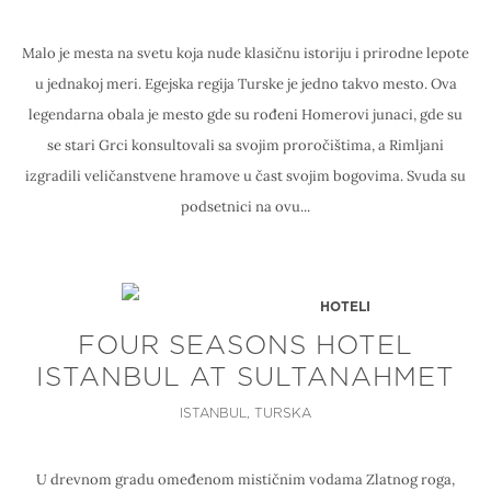
Malo je mesta na svetu koja nude klasičnu istoriju i prirodne lepote
u jednakoj meri. Egejska regija Turske je jedno takvo mesto. Ova
legendarna obala je mesto gde su rođeni Homerovi junaci, gde su
se stari Grci konsultovali sa svojim proročištima, a Rimljani
izgradili veličanstvene hramove u čast svojim bogovima. Svuda su
podsetnici na ovu...
HOTELI
FOUR SEASONS HOTEL
ISTANBUL AT SULTANAHMET
ISTANBUL, TURSKA
U drevnom gradu omeđenom mističnim vodama Zlatnog roga,