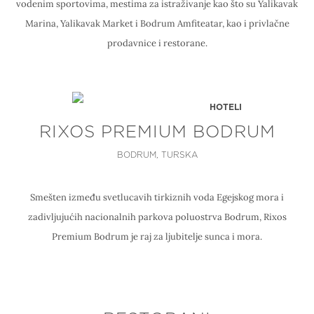
vodenim sportovima, mestima za istraživanje kao što su Yalikavak
Marina, Yalikavak Market i Bodrum Amfiteatar, kao i privlačne
prodavnice i restorane.
HOTELI
RIXOS PREMIUM BODRUM
BODRUM, TURSKA
Smešten između svetlucavih tirkiznih voda Egejskog mora i
zadivljujućih nacionalnih parkova poluostrva Bodrum, Rixos
Premium Bodrum je raj za ljubitelje sunca i mora.