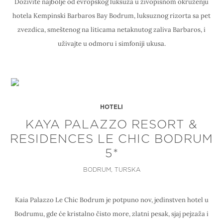
Doživite najbolje od evropskog luksuza u živopisnom okruženju
hotela Kempinski Barbaros Bay Bodrum, luksuznog rizorta sa pet
zvezdica, smeštenog na liticama netaknutog zaliva Barbaros, i
uživajte u odmoru i simfoniji ukusa.
HOTELI
KAYA PALAZZO RESORT &
RESIDENCES LE CHIC BODRUM
5*
BODRUM, TURSKA
Kaia Palazzo Le Chic Bodrum je potpuno nov, jedinstven hotel u
Bodrumu, gde će kristalno čisto more, zlatni pesak, sjaj pejzaža i