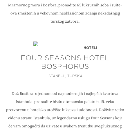
Mramornog mora i Bosfora, pronađite 65 luksuznih soba i suite-
ova smeštenih u vekovnom neoklasičnom zdanju nekadašnjeg
turskog zatvora.
HOTELI
FOUR SEASONS HOTEL
BOSPHORUS
ISTANBUL, TURSKA
Duž Bosfora, u jednom od najmodernijih i najlepših kvartova
Istanbula, pronađite bivšu otomansku palatu iz 19. veka
pretvorenu u hotelsko utočište luksuza i udobnosti. Doživite retko
viđenu stranu Istanbula, uz legendarnu uslugu Four Seasons koja
će vam omogućiti da uživate u svakom trenutku svog luksuznog