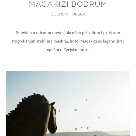
MACAKIZI BODRUM
BODRUM, TURSKA
Smešten u mirnom mestu, okružen prirodom i prošaran
stogodišnjim stablima maslina, hotel Maçakizi se lagano širi i
spušta u Egejsko more.