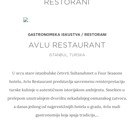
RESTORANI
GASTRONOMSKA ISKUSTVA / RESTORANI
AVLU RESTAURANT
ISTANBUL, TURSKA
U srcu stare istanbulske četvrti Sultanahmet u Four Seasons
hotelu, Avlu Restaurant predstavlja savremenu reinterpretaciju
turske kuhinje u autentičnom istorijskom ambijentu. Smešten u
prelepom unutrašnjem dvorištu nekadašnjeg osmanskog zatvora,
a danas jednog od najprestižnijih hotela u gradu, Avlu nudi
gastronomiju koja spaja tradiciju,...