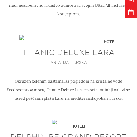
nudi nezaboravno iskustvo odmora sa svojim Ultra All Inclusive
konceptom.
HOTELI
TITANIC DELUXE LARA
ANTALIJA, TURSKA
Okružen zelenim baštama, sa pogledom na kristalne vode
Sredozemnog mora, Titanic Deluxe Lara rizort u Antaliji nalazi se
usred peščanih plaža Lare, na mediteranskoj obali Turske.
HOTELI