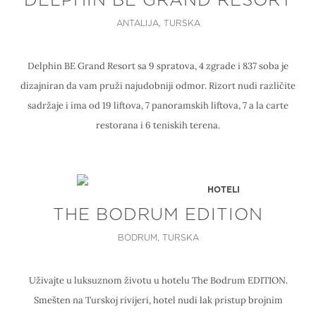
DELPHIN BE GRAND RESORT
ANTALIJA, TURSKA
Delphin BE Grand Resort sa 9 spratova, 4 zgrade i 837 soba je
dizajniran da vam pruži najudobniji odmor. Rizort nudi različite
sadržaje i ima od 19 liftova, 7 panoramskih liftova, 7 a la carte
restorana i 6 teniskih terena.
HOTELI
THE BODRUM EDITION
BODRUM, TURSKA
Uživajte u luksuznom životu u hotelu The Bodrum EDITION.
Smešten na Turskoj rivijeri, hotel nudi lak pristup brojnim