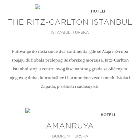
HOTELI
THE RITZ-CARLTON ISTANBUL
ISTANBUL, TURSKA
Putovanje do raskrsnice dva kontinenta, gde se Azija i Evropa
spajaju duž obala prelepog Bosforskog moreuza. Ritz-Carlton
Istanbul stoji u centru ovog fascinantnog grada sa oličenjem
njegovog duha dobrodošlice i harmonične veze između Istoka i
Zapada, prošlosti i sadašnjosti.
HOTELI
AMANRUYA
BODRUM, TURSKA