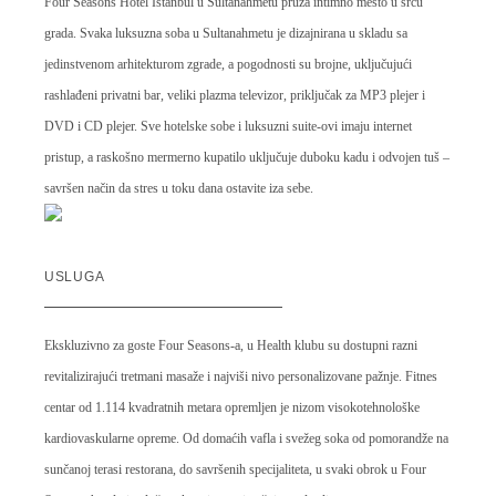
Four Seasons Hotel Istanbul u Sultanahmetu pruža intimno mesto u srcu
grada. Svaka luksuzna soba u Sultanahmetu je dizajnirana u skladu sa
jedinstvenom arhitekturom zgrade, a pogodnosti su brojne, uključujući
rashlađeni privatni bar, veliki plazma televizor, priključak za MP3 plejer i
DVD i CD plejer. Sve hotelske sobe i luksuzni suite-ovi imaju internet
pristup, a raskošno mermerno kupatilo uključuje duboku kadu i odvojen tuš –
savršen način da stres u toku dana ostavite iza sebe.
USLUGA
Ekskluzivno za goste Four Seasons-a, u Health klubu su dostupni razni
revitalizirajući tretmani masaže i najviši nivo personalizovane pažnje. Fitnes
centar od 1.114 kvadratnih metara opremljen je nizom visokotehnološke
kardiovaskularne opreme. Od domaćih vafla i svežeg soka od pomorandže na
sunčanoj terasi restorana, do savršenih specijaliteta, u svaki obrok u Four