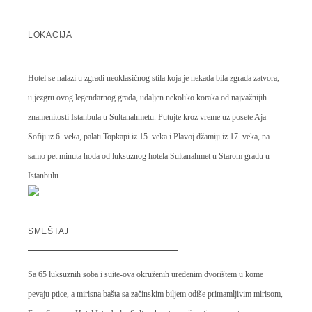
LOKACIJA
Hotel se nalazi u zgradi neoklasičnog stila koja je nekada bila zgrada zatvora,
u jezgru ovog legendarnog grada, udaljen nekoliko koraka od najvažnijih
znamenitosti Istanbula u Sultanahmetu. Putujte kroz vreme uz posete Aja
Sofiji iz 6. veka, palati Topkapi iz 15. veka i Plavoj džamiji iz 17. veka, na
samo pet minuta hoda od luksuznog hotela Sultanahmet u Starom gradu u
Istanbulu.
SMEŠTAJ
Sa 65 luksuznih soba i suite-ova okruženih uređenim dvorištem u kome
pevaju ptice, a mirisna bašta sa začinskim biljem odiše primamljivim mirisom,