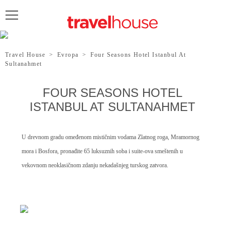
POŠALJITE UPIT
Travel House
>
Evropa
>
Four Seasons Hotel Istanbul At
Sultanahmet
FOUR SEASONS HOTEL
ISTANBUL AT SULTANAHMET
U drevnom gradu omeđenom mističnim vodama Zlatnog roga, Mramornog
mora i Bosfora, pronađite 65 luksuznih soba i suite-ova smeštenih u
vekovnom neoklasičnom zdanju nekadašnjeg turskog zatvora.