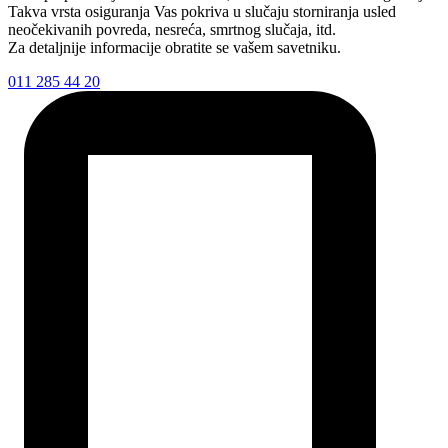
Takva vrsta osiguranja Vas pokriva u slučaju storniranja usled
neočekivanih povreda, nesreća, smrtnog slučaja, itd.
Za detaljnije informacije obratite se vašem savetniku.
011 285 44 20