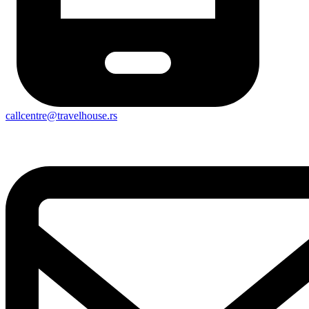
callcentre@travelhouse.rs