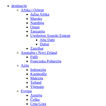
destinacije
Afrika i Orijent
Južna Afrika
Maroko
Namibija
Oman
Tanzanija
Ujedinjeni Arapski Emirati
Abu Dabi
Dubai
Zanzibar
Australija i Novi Zeland
Fidži
Francuska Polinezija
Azija
Indonezija
Kambodža
Malezija
Tajland
Vijetnam
Evropa
Austrija
Češka
Crna Gora