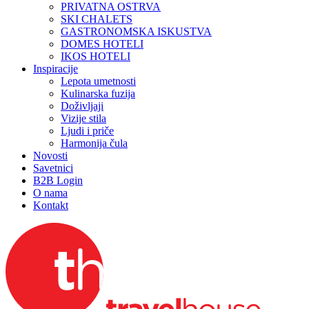
PRIVATNA OSTRVA
SKI CHALETS
GASTRONOMSKA ISKUSTVA
DOMES HOTELI
IKOS HOTELI
Inspiracije
Lepota umetnosti
Kulinarska fuzija
Doživljaji
Vizije stila
Ljudi i priče
Harmonija čula
Novosti
Savetnici
B2B Login
O nama
Kontakt