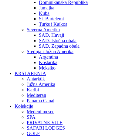
Dominikanska Republika
Jamajka
Kuba
St. Bartelemi
Turks i Kaikos
Severna Amerika
SAD, Havaji
SAD, Istočna obala
SAD, Zapadna obala
Srednja i Južna Amerika
Argentina
Kostarika
Meksiko
KRSTARENJA
Antarktik
Južna Amerika
Karibi
Mediteran
Panama Canal
Kolekcije
Medeni mesec
SPA
PRIVATNE VILE
SAFARI LODGES
GOLF