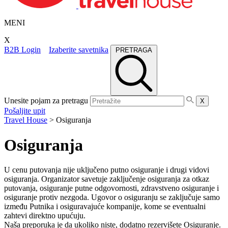
MENI
X
B2B Login
Izaberite savetnika
PRETRAGA
Unesite pojam za pretragu
X
Pošaljite upit
Travel House
>
Osiguranja
Osiguranja
U cenu putovanja nije uključeno putno osiguranje i drugi vidovi
osiguranja. Organizator savetuje zaključenje osiguranja za otkaz
putovanja, osiguranje putne odgovornosti, zdravstveno osiguranje i
osiguranje protiv nezgoda. Ugovor o osiguranju se zaključuje samo
između Putnika i osiguravajuće kompanije, kome se eventualni
zahtevi direktno upućuju.
Naša preporuka je da ukoliko niste, dodatno rezervišete Osiguranje.