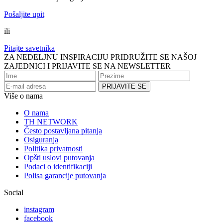
Pošaljite upit
ili
Pitajte savetnika
ZA NEDELJNU INSPIRACIJU PRIDRUŽITE SE NAŠOJ
ZAJEDNICI I PRIJAVITE SE NA NEWSLETTER
Više o nama
O nama
TH NETWORK
Često postavljana pitanja
Osiguranja
Politika privatnosti
Opšti uslovi putovanja
Podaci o identifikaciji
Polisa garancije putovanja
Social
instagram
facebook