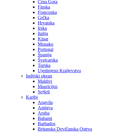
Crna Gora
Finska
Francuska
Grčka
Hrvatska
Irska
Italija
Kipar
Monako
Portugal
Španija
Švajcarska
Turska
Ujedinjeno Kraljevstvo
Indijski okean
Maldivi
Mauricijus
Sejšeli
Karibi
Angvila
Antigva
Aruba
Bahami
Barbados
Britanska Devičanska Ostrva