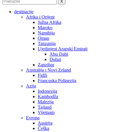
X
destinacije
Afrika i Orijent
Južna Afrika
Maroko
Namibija
Oman
Tanzanija
Ujedinjeni Arapski Emirati
Abu Dabi
Dubai
Zanzibar
Australija i Novi Zeland
Fidži
Francuska Polinezija
Azija
Indonezija
Kambodža
Malezija
Tajland
Vijetnam
Evropa
Austrija
Češka