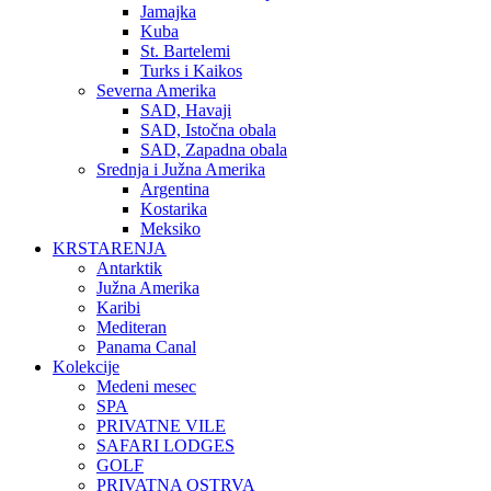
Jamajka
Kuba
St. Bartelemi
Turks i Kaikos
Severna Amerika
SAD, Havaji
SAD, Istočna obala
SAD, Zapadna obala
Srednja i Južna Amerika
Argentina
Kostarika
Meksiko
KRSTARENJA
Antarktik
Južna Amerika
Karibi
Mediteran
Panama Canal
Kolekcije
Medeni mesec
SPA
PRIVATNE VILE
SAFARI LODGES
GOLF
PRIVATNA OSTRVA