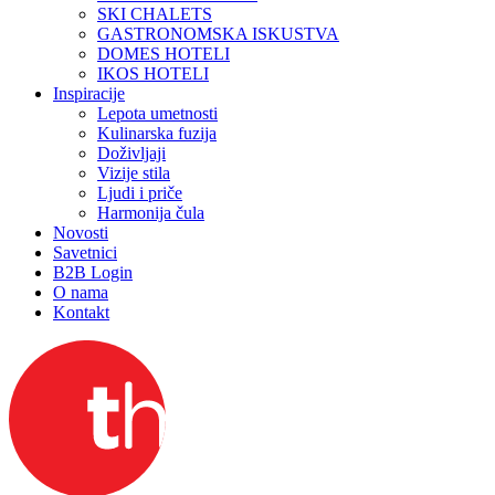
SKI CHALETS
GASTRONOMSKA ISKUSTVA
DOMES HOTELI
IKOS HOTELI
Inspiracije
Lepota umetnosti
Kulinarska fuzija
Doživljaji
Vizije stila
Ljudi i priče
Harmonija čula
Novosti
Savetnici
B2B Login
O nama
Kontakt