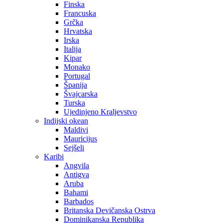
Finska
Francuska
Grčka
Hrvatska
Irska
Italija
Kipar
Monako
Portugal
Španija
Švajcarska
Turska
Ujedinjeno Kraljevstvo
Indijski okean
Maldivi
Mauricijus
Sejšeli
Karibi
Angvila
Antigva
Aruba
Bahami
Barbados
Britanska Devičanska Ostrva
Dominikanska Republika