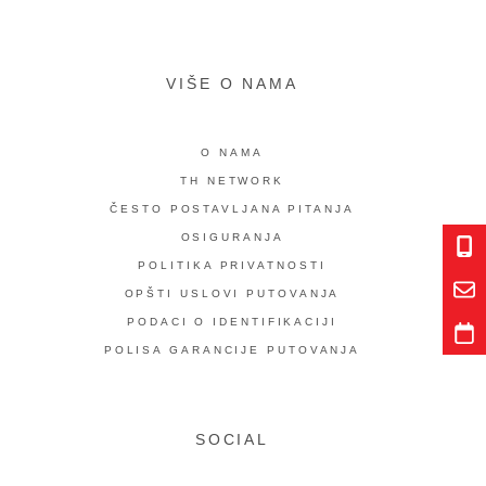
“svog klijenta” i želi eventulana sporna pitanja da rešava direktno sa vama.
VIŠE O NAMA
O NAMA
TH NETWORK
ČESTO POSTAVLJANA PITANJA
OSIGURANJA
POLITIKA PRIVATNOSTI
OPŠTI USLOVI PUTOVANJA
PODACI O IDENTIFIKACIJI
POLISA GARANCIJE PUTOVANJA
SOCIAL