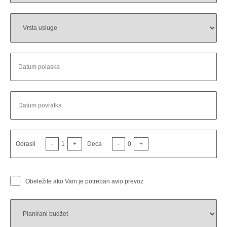
Odrasli
-
1
+
Deca
-
0
+
Obeležite ako Vam je potreban avio prevoz