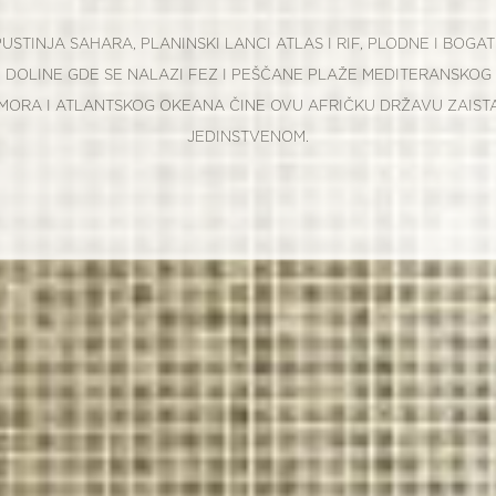
PUSTINJA SAHARA, PLANINSKI LANCI ATLAS I RIF, PLODNE I BOGAT
DOLINE GDE SE NALAZI FEZ I PEŠČANE PLAŽE MEDITERANSKOG
MORA I ATLANTSKOG OKEANA ČINE OVU AFRIČKU DRŽAVU ZAIST
JEDINSTVENOM.