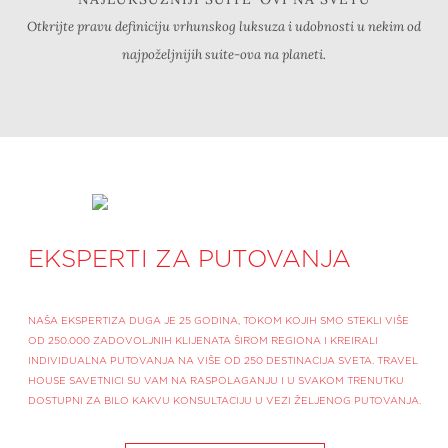
Otkrijte pravu definiciju vrhunskog luksuza i udobnosti u nekim od
najpoželjnijih suite-ova na planeti.
EKSPERTI ZA PUTOVANJA
NAŠA EKSPERTIZA DUGA JE 25 GODINA, TOKOM KOJIH SMO STEKLI VIŠE
OD 250.000 ZADOVOLJNIH KLIJENATA ŠIROM REGIONA I KREIRALI
INDIVIDUALNA PUTOVANJA NA VIŠE OD 250 DESTINACIJA SVETA. TRAVEL
HOUSE SAVETNICI SU VAM NA RASPOLAGANJU I U SVAKOM TRENUTKU
DOSTUPNI ZA BILO KAKVU KONSULTACIJU U VEZI ŽELJENOG PUTOVANJA.