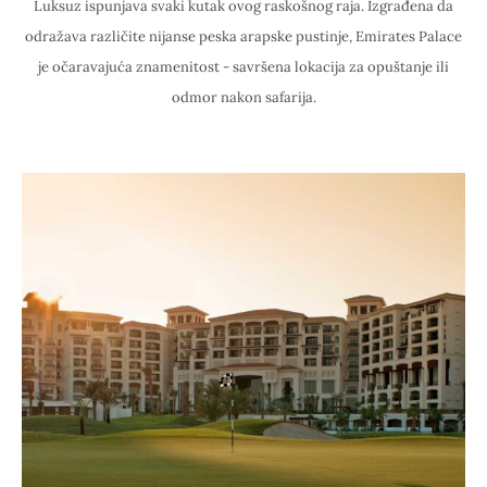
Luksuz ispunjava svaki kutak ovog raskošnog raja. Izgrađena da
odražava različite nijanse peska arapske pustinje, Emirates Palace
je očaravajuća znamenitost - savršena lokacija za opuštanje ili
odmor nakon safarija.