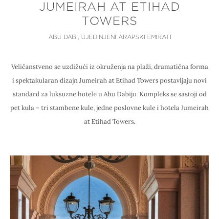
JUMEIRAH AT ETIHAD
TOWERS
ABU DABI, UJEDINJENI ARAPSKI EMIRATI
Veličanstveno se uzdižući iz okruženja na plaži, dramatična forma
i spektakularan dizajn Jumeirah at Etihad Towers postavljaju novi
standard za luksuzne hotele u Abu Dabiju. Kompleks se sastoji od
pet kula – tri stambene kule, jedne poslovne kule i hotela Jumeirah
at Etihad Towers.