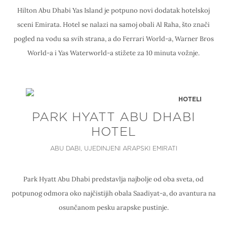
Hilton Abu Dhabi Yas Island je potpuno novi dodatak hotelskoj
sceni Emirata. Hotel se nalazi na samoj obali Al Raha, što znači
pogled na vodu sa svih strana, a do Ferrari World-a, Warner Bros
World-a i Yas Waterworld-a stižete za 10 minuta vožnje.
HOTELI
PARK HYATT ABU DHABI
HOTEL
ABU DABI, UJEDINJENI ARAPSKI EMIRATI
Park Hyatt Abu Dhabi predstavlja najbolje od oba sveta, od
potpunog odmora oko najčistijih obala Saadiyat-a, do avantura na
osunčanom pesku arapske pustinje.