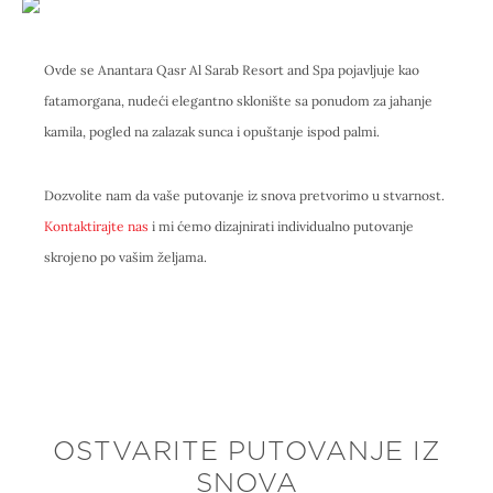
Ovde se Anantara Qasr Al Sarab Resort and Spa pojavljuje kao
fatamorgana, nudeći elegantno sklonište sa ponudom za jahanje
kamila, pogled na zalazak sunca i opuštanje ispod palmi.
Dozvolite nam da vaše putovanje iz snova pretvorimo u stvarnost.
Kontaktirajte nas
i mi ćemo dizajnirati individualno putovanje
skrojeno po vašim željama.
OSTVARITE PUTOVANJE IZ
SNOVA