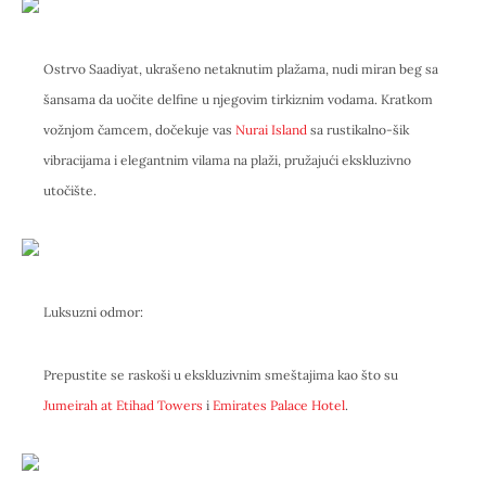
Ostrvo Saadiyat, ukrašeno netaknutim plažama, nudi miran beg sa
šansama da uočite delfine u njegovim tirkiznim vodama. Kratkom
vožnjom čamcem, dočekuje vas
Nurai Island
sa rustikalno-šik
vibracijama i elegantnim vilama na plaži, pružajući ekskluzivno
utočište.
Luksuzni odmor:
Prepustite se raskoši u ekskluzivnim smeštajima kao što su
Jumeirah at Etihad Towers
i
Emirates Palace Hotel
.