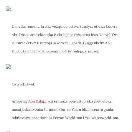
U međuvremenu, kratka vožnja do ostrva Saadiyat otkriva Louvre
Abu Dhabi, arhitektonsko čudo koje je dizajnirao Jean Nouvel. Ova
kulturna četvrt u razvoju uskoro će ugostiti Guggenheim Abu
Dhabi, teamLab Phenomena i novi Prirodnjački muzej.
Ostrvski život:
Arhipelag
Abu Dabija
, koji se može pohvaliti preko 200 ostrva,
mami jedinstvenim šarmom. Ostrvo Yas, u blizini centra grada,
oduševljava posetioce sa Ferrari World-om i Yas Waterworld-om.