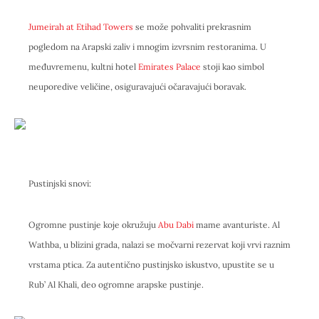
Jumeirah at Etihad Towers
se može pohvaliti prekrasnim
pogledom na Arapski zaliv i mnogim izvrsnim restoranima. U
međuvremenu, kultni hotel
Emirates Palace
stoji kao simbol
neuporedive veličine, osiguravajući očaravajući boravak.
Pustinjski snovi:
Ogromne pustinje koje okružuju
Abu Dabi
mame avanturiste. Al
Wathba, u blizini grada, nalazi se močvarni rezervat koji vrvi raznim
vrstama ptica. Za autentično pustinjsko iskustvo, upustite se u
Rub’ Al Khali, deo ogromne arapske pustinje.