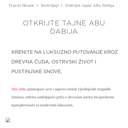
Travel House
>
Doživljaji
>
Otkrijte tajne Abu Dabija
OTKRIJTE TAJNE ABU
DABIJA
KRENITE NA LUKSUZNO PUTOVANJE KROZ
DREVNA ČUDA, OSTRVSKI ŽIVOT I
PUSTINJSKE SNOVE.
Abu Dabi
, pulsirajuće srce i najveći emirat Ujedinjenih Arapskih
Emirata, otkriva zadivljujuću priču o drevnom šarmu besprekorno
isprepletenom sa modernim luksuzom.