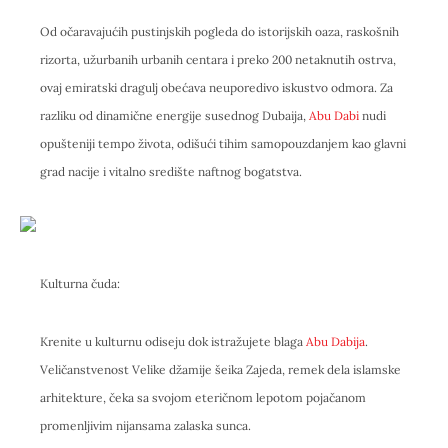
Od očaravajućih pustinjskih pogleda do istorijskih oaza, raskošnih
rizorta, užurbanih urbanih centara i preko 200 netaknutih ostrva,
ovaj emiratski dragulj obećava neuporedivo iskustvo odmora. Za
razliku od dinamične energije susednog Dubaija,
Abu Dabi
nudi
opušteniji tempo života, odišući tihim samopouzdanjem kao glavni
grad nacije i vitalno središte naftnog bogatstva.
Kulturna čuda:
Krenite u kulturnu odiseju dok istražujete blaga
Abu Dabija
.
Veličanstvenost Velike džamije šeika Zajeda, remek dela islamske
arhitekture, čeka sa svojom eteričnom lepotom pojačanom
promenljivim nijansama zalaska sunca.