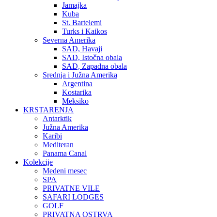
Jamajka
Kuba
St. Bartelemi
Turks i Kaikos
Severna Amerika
SAD, Havaji
SAD, Istočna obala
SAD, Zapadna obala
Srednja i Južna Amerika
Argentina
Kostarika
Meksiko
KRSTARENJA
Antarktik
Južna Amerika
Karibi
Mediteran
Panama Canal
Kolekcije
Medeni mesec
SPA
PRIVATNE VILE
SAFARI LODGES
GOLF
PRIVATNA OSTRVA