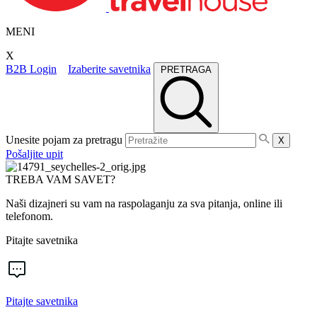
MENI
X
B2B Login
Izaberite savetnika
PRETRAGA
Unesite pojam za pretragu
X
Pošaljite upit
TREBA VAM SAVET?
Naši dizajneri su vam na raspolaganju za sva pitanja, online ili
telefonom.
Pitajte savetnika
Pitajte savetnika