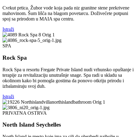
Cvrkut prtica. Žubor vode koja pada niz granitne stene prekrivene
mahovinom. Šum lišća na blagom povetarcu. Doživećete potpuni
spoj sa prirodom u MAIA spa centru.
Istraži
SPA
Rock Spa
Rock Spa u resortu Fregate Private Island nudi vrhunsko opuštanje i
terapije za revitalizaciju unutrašnje snage. Spa radi u skladu sa
okolinom kako bi pomogla gostima da ponovo otkriju prirodu i
izbalansiraju svoj duh.
Istraži
PRIVATNA OSTRVA
North Island Seychelles
North Island je mesto koje ima za cilj da obezbedi najbolje u