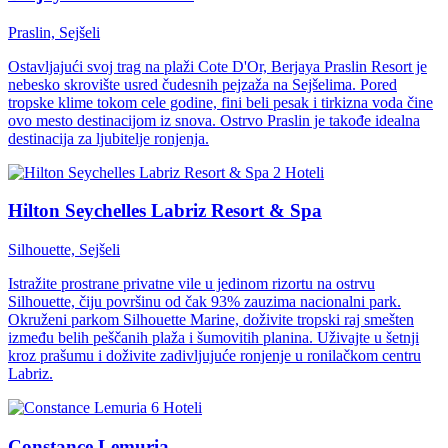
Praslin, Sejšeli
Ostavljajući svoj trag na plaži Cote D'Or, Berjaya Praslin Resort je
nebesko skrovište usred čudesnih pejzaža na Sejšelima. Pored
tropske klime tokom cele godine, fini beli pesak i tirkizna voda čine
ovo mesto destinacijom iz snova. Ostrvo Praslin je takođe idealna
destinacija za ljubitelje ronjenja.
Hoteli
Hilton Seychelles Labriz Resort & Spa
Silhouette, Sejšeli
Istražite prostrane privatne vile u jedinom rizortu na ostrvu
Silhouette, čiju površinu od čak 93% zauzima nacionalni park.
Okruženi parkom Silhouette Marine, doživite tropski raj smešten
između belih peščanih plaža i šumovitih planina. Uživajte u šetnji
kroz prašumu i doživite zadivljujuće ronjenje u ronilačkom centru
Labriz.
Hoteli
Constance Lemuria