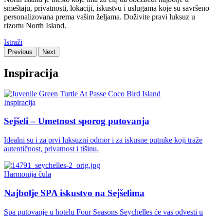
smeštaju, privatnosti, lokaciji, iskustvu i uslugama koje su savršeno
personalizovana prema vašim željama. Doživite pravi luksuz u
rizortu North Island.
Istraži
Previous
Next
Inspiracija
Inspiracija
Sejšeli – Umetnost sporog putovanja
Idealni su i za prvi luksuzni odmor i za iskusne putnike koji traže
autentičnost, privatnost i tišinu.
Harmonija čula
Najbolje SPA iskustvo na Sejšelima
Spa putovanje u hotelu Four Seasons Seychelles će vas odvesti u