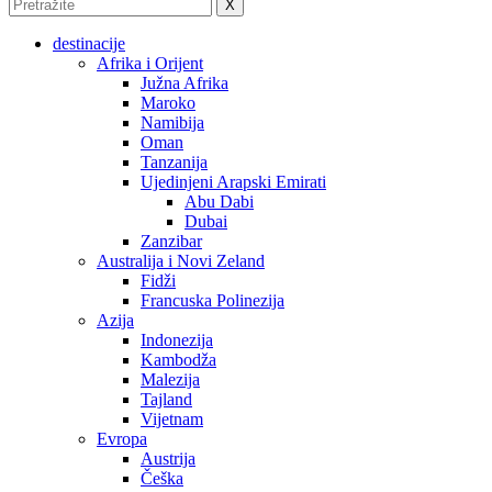
X
destinacije
Afrika i Orijent
Južna Afrika
Maroko
Namibija
Oman
Tanzanija
Ujedinjeni Arapski Emirati
Abu Dabi
Dubai
Zanzibar
Australija i Novi Zeland
Fidži
Francuska Polinezija
Azija
Indonezija
Kambodža
Malezija
Tajland
Vijetnam
Evropa
Austrija
Češka