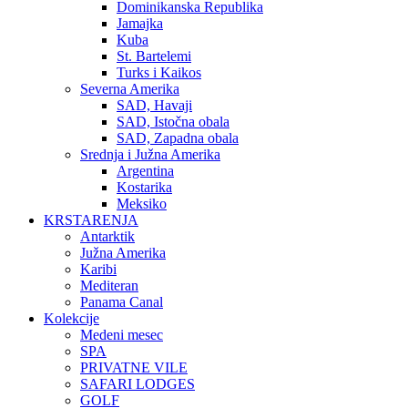
Dominikanska Republika
Jamajka
Kuba
St. Bartelemi
Turks i Kaikos
Severna Amerika
SAD, Havaji
SAD, Istočna obala
SAD, Zapadna obala
Srednja i Južna Amerika
Argentina
Kostarika
Meksiko
KRSTARENJA
Antarktik
Južna Amerika
Karibi
Mediteran
Panama Canal
Kolekcije
Medeni mesec
SPA
PRIVATNE VILE
SAFARI LODGES
GOLF