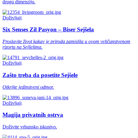
drugu dimenziju.
Doživljaji
Six Senses Zil Pasyon – Biser Sejšela
Proslavite život kakav je priroda zamislila u ovom veličanstvenom
rizortu na Sejšelima.
Doživljaji
Zašto treba da posetite Sejšele
Otkrijte jedinstveni odmor.
Doživljaji
Magija privatnih ostrva
Doživite vrhunsko iskustvo.