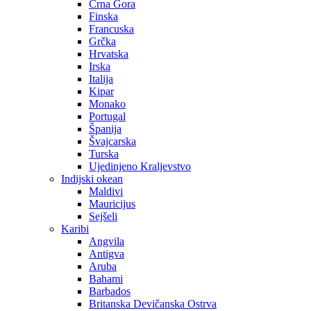
Crna Gora
Finska
Francuska
Grčka
Hrvatska
Irska
Italija
Kipar
Monako
Portugal
Španija
Švajcarska
Turska
Ujedinjeno Kraljevstvo
Indijski okean
Maldivi
Mauricijus
Sejšeli
Karibi
Angvila
Antigva
Aruba
Bahami
Barbados
Britanska Devičanska Ostrva