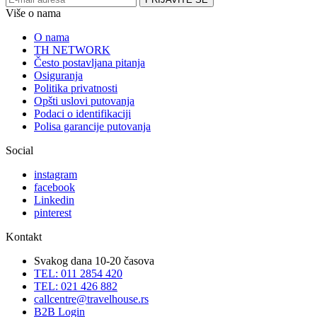
Više o nama
O nama
TH NETWORK
Često postavljana pitanja
Osiguranja
Politika privatnosti
Opšti uslovi putovanja
Podaci o identifikaciji
Polisa garancije putovanja
Social
instagram
facebook
Linkedin
pinterest
Kontakt
Svakog dana 10-20 časova
TEL: 011 2854 420
TEL: 021 426 882
callcentre@travelhouse.rs
B2B Login