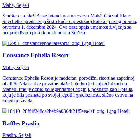
Mahe, Sejšeli
Smešten na plaži Anse Intendance na ostrvu Mahé, Cheval Blanc
Seychelles predstavlja šestu kuću u prestižnoj kolekciji ovog brenda,
otvorenu 1. decembra 2024. Ova oaza spaja umetnost življenja sa
neuporedivom prirodnom lepotom Sejšela.
Hoteli
Constance Ephelia Resort
Mahe, Sejšeli
Constance Ephelia Resort je moderan, porodični rizort na zapadnoj
obali Sejšela sa dve privatne plaže i ujedno je i najveći rizort na
Maheu. Ime je dobio po legendarnoj boginji, poznatoj kao Epfelia,
koja je bila poznata po svojoj lepoti i gracioznosti, slično ostrvu na
kojem je živela.
Hoteli
Raffles Praslin
Praslin, Sejšeli