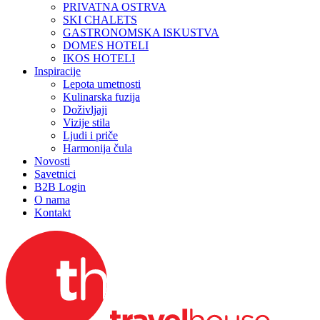
PRIVATNA OSTRVA
SKI CHALETS
GASTRONOMSKA ISKUSTVA
DOMES HOTELI
IKOS HOTELI
Inspiracije
Lepota umetnosti
Kulinarska fuzija
Doživljaji
Vizije stila
Ljudi i priče
Harmonija čula
Novosti
Savetnici
B2B Login
O nama
Kontakt