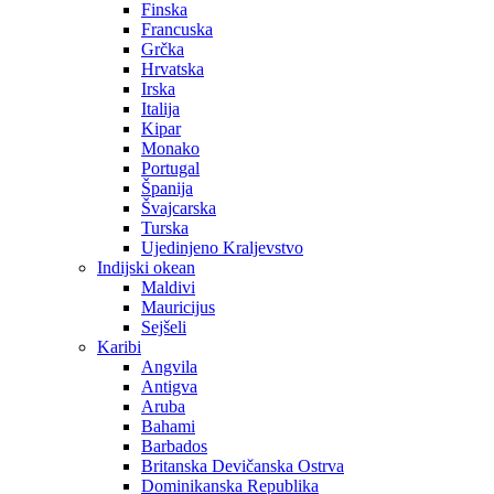
Finska
Francuska
Grčka
Hrvatska
Irska
Italija
Kipar
Monako
Portugal
Španija
Švajcarska
Turska
Ujedinjeno Kraljevstvo
Indijski okean
Maldivi
Mauricijus
Sejšeli
Karibi
Angvila
Antigva
Aruba
Bahami
Barbados
Britanska Devičanska Ostrva
Dominikanska Republika