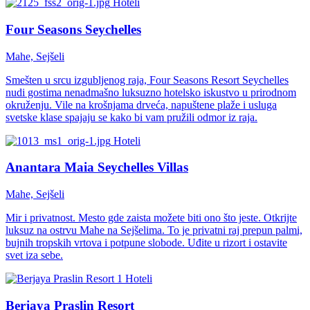
Hoteli
Four Seasons Seychelles
Mahe, Sejšeli
Smešten u srcu izgubljenog raja, Four Seasons Resort Seychelles
nudi gostima nenadmašno luksuzno hotelsko iskustvo u prirodnom
okruženju. Vile na krošnjama drveća, napuštene plaže i usluga
svetske klase spajaju se kako bi vam pružili odmor iz raja.
Hoteli
Anantara Maia Seychelles Villas
Mahe, Sejšeli
Mir i privatnost. Mesto gde zaista možete biti ono što jeste. Otkrijte
luksuz na ostrvu Mahe na Sejšelima. To je privatni raj prepun palmi,
bujnih tropskih vrtova i potpune slobode. Uđite u rizort i ostavite
svet iza sebe.
Hoteli
Berjaya Praslin Resort