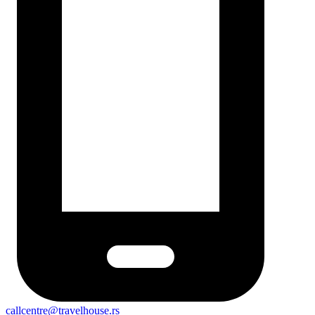
callcentre@travelhouse.rs