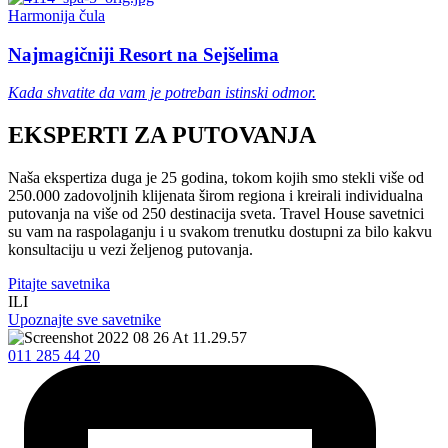
Harmonija čula
Najmagičniji Resort na Sejšelima
Kada shvatite da vam je potreban istinski odmor.
EKSPERTI ZA PUTOVANJA
Naša ekspertiza duga je 25 godina, tokom kojih smo stekli više od
250.000 zadovoljnih klijenata širom regiona i kreirali individualna
putovanja na više od 250 destinacija sveta. Travel House savetnici
su vam na raspolaganju i u svakom trenutku dostupni za bilo kakvu
konsultaciju u vezi željenog putovanja.
Pitajte savetnika
ILI
Upoznajte sve savetnike
011 285 44 20