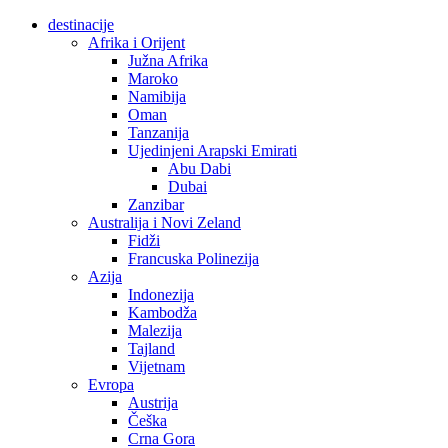
destinacije
Afrika i Orijent
Južna Afrika
Maroko
Namibija
Oman
Tanzanija
Ujedinjeni Arapski Emirati
Abu Dabi
Dubai
Zanzibar
Australija i Novi Zeland
Fidži
Francuska Polinezija
Azija
Indonezija
Kambodža
Malezija
Tajland
Vijetnam
Evropa
Austrija
Češka
Crna Gora