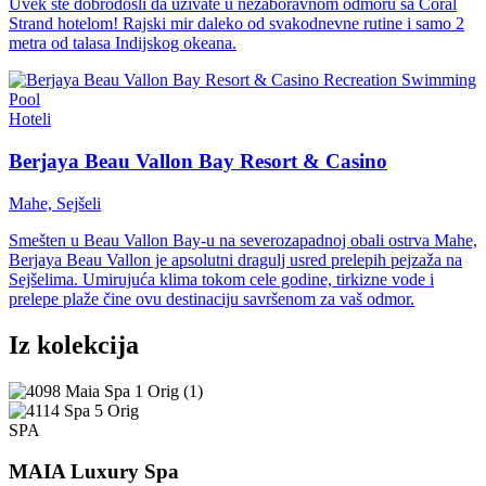
Uvek ste dobrodošli da uživate u nezaboravnom odmoru sa Coral
Strand hotelom! Rajski mir daleko od svakodnevne rutine i samo 2
metra od talasa Indijskog okeana.
Hoteli
Berjaya Beau Vallon Bay Resort & Casino
Mahe, Sejšeli
Smešten u Beau Vallon Bay-u na severozapadnoj obali ostrva Mahe,
Berjaya Beau Vallon je apsolutni dragulj usred prelepih pejzaža na
Sejšelima. Umirujuća klima tokom cele godine, tirkizne vode i
prelepe plaže čine ovu destinaciju savršenom za vaš odmor.
Iz kolekcija
SPA
MAIA Luxury Spa