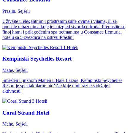
Praslin, Sejšeli
Uživajte u elegantnim i prostranim suite-ovima i vilama, ili se
opustite u bazenima koje je naizgled stvorila priroda. Prepustite se
finoj hrani i prilagođenim spa tretmanima u Constance Lemuria,
hotelu sa 5 zvezdica na ostrvu Praslin.
Hoteli
Kempinski Seychelles Resort
Mahe, Sejšeli
Smešten u južnom Maheu u Baie Lazare, Kempinski Seychelles
Resort je spektakularno utočište koje nudi razne sadržaje i
aktivnosti.
Hoteli
Coral Strand Hotel
Mahe, Sejšeli