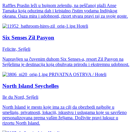
Raffles Praslin leži u bujnom zelenilu, na peščanoj plaži Anse
Tamaka koja oduzima dah i kristalno čistim vodama Indijskog
okeana. Oaza mira i udobnosti, rizort stvara pravi raj za svoje goste.
Hoteli
Six Senses Zil Pasyon
Felicite, Sejšeli
Napravljen sa čuvenim duhom Six Senses-a, resort Zil Pasyon na
Sejšelima je destinacija koja obuhvata prirodu i ekstremnu udobnost.
PRIVATNA OSTRVA / Hoteli
North Island Seychelles
Ile du Nord, Sejšeli
North Island je mesto koje ima za cilj da obezbedi najbolje u
smeštaju, privatnosti, lokaciji, iskustvu i uslugama koje su savršeno
personalizovana prema vašim željama. Doživite pravi luksuz u
rizortu North Island.