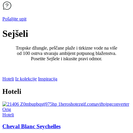
Pošaljite upit
Sejšeli
Tropske džungle, peščane plaže i tirkizne vode na više
od 100 ostrva stvaraju ambijent potpunog blaženstva.
Posetite Sejšele i iskusite pravi odmor.
Hoteli
Iz kolekcije
Inspiracija
Hoteli
Hoteli
Cheval Blanc Seychelles