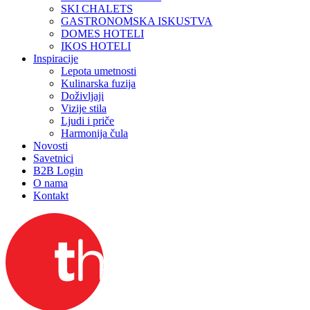
SKI CHALETS
GASTRONOMSKA ISKUSTVA
DOMES HOTELI
IKOS HOTELI
Inspiracije
Lepota umetnosti
Kulinarska fuzija
Doživljaji
Vizije stila
Ljudi i priče
Harmonija čula
Novosti
Savetnici
B2B Login
O nama
Kontakt