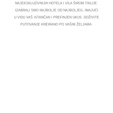
NAJEKSKLUZIVNIJIH HOTELA I VILA ŠIROM ITALIJE.
IZABRALI SMO NAJBOLJE OD NAJBOLJEG, IMAJUĆI
U VIDU VAŠ ISTANČAN I PREFINJEN UKUS. DOŽIVITE
PUTOVANJE KREIRANO PO VAŠIM ŽELJAMA.