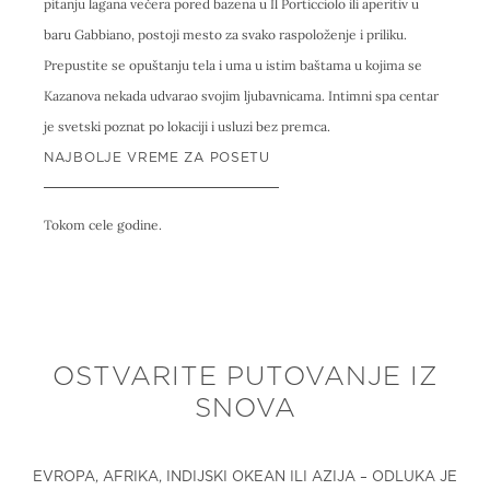
pitanju lagana večera pored bazena u Il Porticciolo ili aperitiv u
baru Gabbiano, postoji mesto za svako raspoloženje i priliku.
Prepustite se opuštanju tela i uma u istim baštama u kojima se
Kazanova nekada udvarao svojim ljubavnicama. Intimni spa centar
je svetski poznat po lokaciji i usluzi bez premca.
NAJBOLJE VREME ZA POSETU
Tokom cele godine.
OSTVARITE PUTOVANJE IZ
SNOVA
EVROPA, AFRIKA, INDIJSKI OKEAN ILI AZIJA – ODLUKA JE