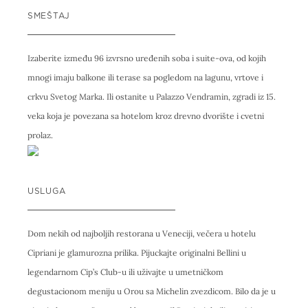
SMEŠTAJ
Izaberite između 96 izvrsno uređenih soba i suite-ova, od kojih
mnogi imaju balkone ili terase sa pogledom na lagunu, vrtove i
crkvu Svetog Marka. Ili ostanite u Palazzo Vendramin, zgradi iz 15.
veka koja je povezana sa hotelom kroz drevno dvorište i cvetni
prolaz.
USLUGA
Dom nekih od najboljih restorana u Veneciji, večera u hotelu
Cipriani je glamurozna prilika. Pijuckajte originalni Bellini u
legendarnom Cip’s Club-u ili uživajte u umetničkom
degustacionom meniju u Orou sa Michelin zvezdicom. Bilo da je u