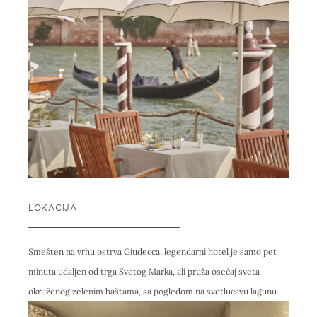
LOKACIJA
Smešten na vrhu ostrva Giudecca, legendarni hotel je samo pet
minuta udaljen od trga Svetog Marka, ali pruža osećaj sveta
okruženog zelenim baštama, sa pogledom na svetlucavu lagunu.