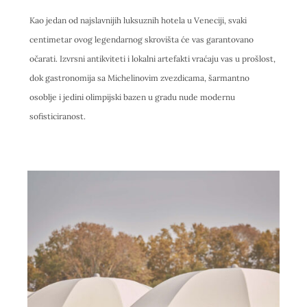
Kao jedan od najslavnijih luksuznih hotela u Veneciji, svaki
centimetar ovog legendarnog skrovišta će vas garantovano
očarati. Izvrsni antikviteti i lokalni artefakti vraćaju vas u prošlost,
dok gastronomija sa Michelinovim zvezdicama, šarmantno
osoblje i jedini olimpijski bazen u gradu nude modernu
sofisticiranost.