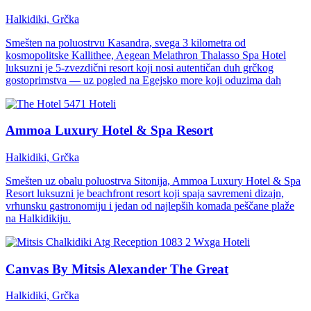
Halkidiki, Grčka
Smešten na poluostrvu Kasandra, svega 3 kilometra od
kosmopolitske Kallithee, Aegean Melathron Thalasso Spa Hotel
luksuzni je 5-zvezdični resort koji nosi autentičan duh grčkog
gostoprimstva — uz pogled na Egejsko more koji oduzima dah
Hoteli
Ammoa Luxury Hotel & Spa Resort
Halkidiki, Grčka
Smešten uz obalu poluostrva Sitonija, Ammoa Luxury Hotel & Spa
Resort luksuzni je beachfront resort koji spaja savremeni dizajn,
vrhunsku gastronomiju i jedan od najlepših komada peščane plaže
na Halkidikiju.
Hoteli
Canvas By Mitsis Alexander The Great
Halkidiki, Grčka