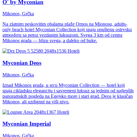
O' by Myconian
Mikonos, Grčka
Na zlatnim peskovitim obalama plaže Ornos na Mionosu, adults-
only beach hotel Myconian Collection koji spaja opuštenu ostrvsku
atmosferu sa petoz vezdanim luksuzom. Svega 3 km od centra
Mikonos grada — blizu svega, a daleko od buke.
Hoteli
Myconian Deos
Mikonos, Grčka
Iznad Mikonos grada, u srcu Myconian Collection — hotel koji
spaja cikladsku eleganciju i savremeni luksuz sa jednim od najlepših
panoramskih pogleda na Egejsko more i stari grad. Deos je klasičan
Mikonos, ali uzdignut na viši nivo.
Hoteli
Myconian Imperial
Mikonos, Grčka