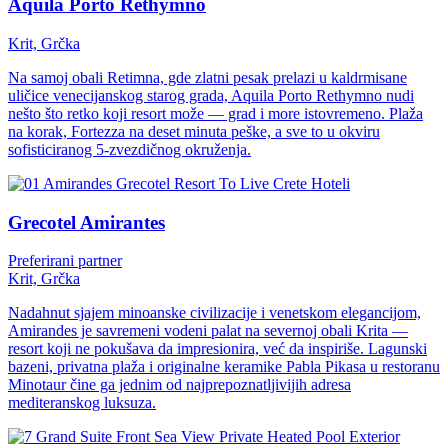
Aquila Porto Rethymno
Krit, Grčka
Na samoj obali Retimna, gde zlatni pesak prelazi u kaldrmisane
uličice venecijanskog starog grada, Aquila Porto Rethymno nudi
nešto što retko koji resort može — grad i more istovremeno. Plaža
na korak, Fortezza na deset minuta peške, a sve to u okviru
sofisticiranog 5-zvezdičnog okruženja.
Hoteli
Grecotel Amirantes
Preferirani partner
Krit, Grčka
Nadahnut sjajem minoanske civilizacije i venetskom elegancijom,
Amirandes je savremeni vodeni palat na severnoj obali Krita —
resort koji ne pokušava da impresionira, već da inspiriše. Lagunski
bazeni, privatna plaža i originalne keramike Pabla Pikasa u restoranu
Minotaur čine ga jednim od najprepoznatljivijih adresa
mediteranskog luksuza.