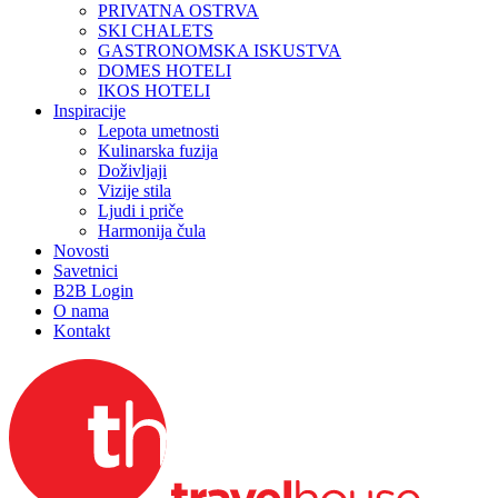
PRIVATNA OSTRVA
SKI CHALETS
GASTRONOMSKA ISKUSTVA
DOMES HOTELI
IKOS HOTELI
Inspiracije
Lepota umetnosti
Kulinarska fuzija
Doživljaji
Vizije stila
Ljudi i priče
Harmonija čula
Novosti
Savetnici
B2B Login
O nama
Kontakt