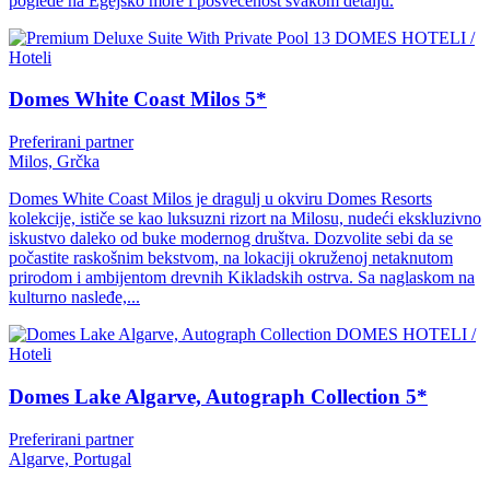
poglede na Egejsko more i posvećenost svakom detalju.
DOMES HOTELI /
Hoteli
Domes White Coast Milos 5*
Preferirani partner
Milos, Grčka
Domes White Coast Milos je dragulj u okviru Domes Resorts
kolekcije, ističe se kao luksuzni rizort na Milosu, nudeći ekskluzivno
iskustvo daleko od buke modernog društva. Dozvolite sebi da se
počastite raskošnim bekstvom, na lokaciji okruženoj netaknutom
prirodom i ambijentom drevnih Kikladskih ostrva. Sa naglaskom na
kulturno nasleđe,...
DOMES HOTELI /
Hoteli
Domes Lake Algarve, Autograph Collection 5*
Preferirani partner
Algarve, Portugal