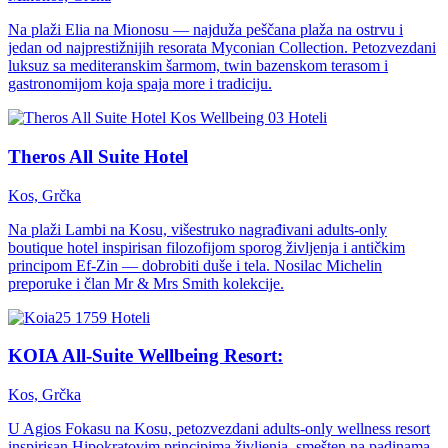
Na plaži Elia na Mionosu — najduža peščana plaža na ostrvu i
jedan od najprestižnijih resorata Myconian Collection. Petozvezdani
luksuz sa mediteranskim šarmom, twin bazenskom terasom i
gastronomijom koja spaja more i tradiciju.
Hoteli
Theros All Suite Hotel
Kos, Grčka
Na plaži Lambi na Kosu, višestruko nagrađivani adults-only
boutique hotel inspirisan filozofijom sporog življenja i antičkim
principom Ef-Zin — dobrobiti duše i tela. Nosilac Michelin
preporuke i član Mr & Mrs Smith kolekcije.
Hoteli
KOIA All-Suite Wellbeing Resort:
Kos, Grčka
U Agios Fokasu na Kosu, petozvezdani adults-only wellness resort
inspirisan Hipokratovim principima življenja, smešten na padinama