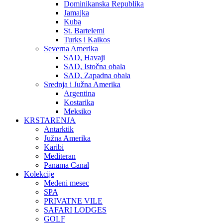
Dominikanska Republika
Jamajka
Kuba
St. Bartelemi
Turks i Kaikos
Severna Amerika
SAD, Havaji
SAD, Istočna obala
SAD, Zapadna obala
Srednja i Južna Amerika
Argentina
Kostarika
Meksiko
KRSTARENJA
Antarktik
Južna Amerika
Karibi
Mediteran
Panama Canal
Kolekcije
Medeni mesec
SPA
PRIVATNE VILE
SAFARI LODGES
GOLF