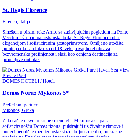
St. Regis Florence
Firenca, Italija
Smešten u blizini reke Arno, sa zadivljujućim pogledom na Ponte
Vecchio i šarmantna toskanska brda, St. Regis Florence odiše
elegancijom i sofisticiranim gostoprimstvom. Omiljeno utočište
ljubitelja ukusa i luksuza od 18. veka, ovaj hotel oličava
bezvremensku prefinjenost i služi kao cenjena destinacija za
pronicljive putnike.
DOMES HOTELI / Hoteli
Domes Noruz Mykonos 5*
Preferirani partner
Mikonos, Grčka
Zakoračite u svet u kome se energija Mikonosa stapa sa
sofisticiranošću Domes rizorta, pulsirajući uz živahne ritmove i
nudeći neobične mediteranske staze, bujno zelenilo, prekrasne