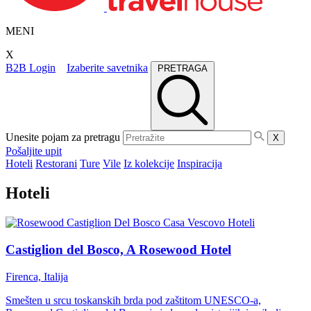
MENI
X
B2B Login
Izaberite savetnika
PRETRAGA
Unesite pojam za pretragu
X
Pošaljite upit
Hoteli
Restorani
Ture
Vile
Iz kolekcije
Inspiracija
Hoteli
Hoteli
Castiglion del Bosco, A Rosewood Hotel
Firenca, Italija
Smešten u srcu toskanskih brda pod zaštitom UNESCO-a,