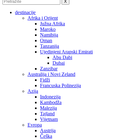
X
destinacije
Afrika i Orijent
Južna Afrika
Maroko
Namibija
Oman
Tanzanija
Ujedinjeni Arapski Emirati
Abu Dabi
Dubai
Zanzibar
Australija i Novi Zeland
Fidži
Francuska Polinezija
Azija
Indonezija
Kambodža
Malezija
Tajland
Vijetnam
Evropa
Austrija
Češka