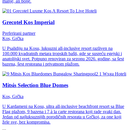
manje, ali bolje.
Hoteli
Grecotel Kos Imperial
Preferirani partner
Kos, Grčka
U Psalidiju na Kosu, luksuzni all-inclusive resort razliven na
100.000 kvadratnih metara tropskih bašti, gde se susreću egejski i
anatolijski svet. Potpuno renoviran za sezonu 2026. godine, sa šest
bazena, šest restorana i privatnom plažom.
Hoteli
Mitsis Selection Blue Domes
Kos, Grčka
U Kardameni na Kosu, ultra all-inclusive beachfront resort sa Blue
Flag plažom, 9 bazena i 7 à la carte restorana koji rade svaki dan.
Jedan od najluksuznijih porodičnih resorata u Grčkoj, za one koji
žele sve, bez kompromisa.