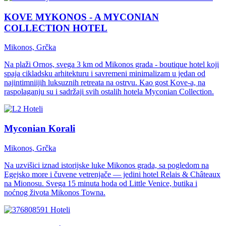
KOVE MYKONOS - A MYCONIAN
COLLECTION HOTEL
Mikonos, Grčka
Na plaži Ornos, svega 3 km od Mikonos grada - boutique hotel koji
spaja cikladsku arhitekturu i savremeni minimalizam u jedan od
najintimniijih luksuznih retreata na ostrvu. Kao gost Kove-a, na
raspolaganju su i sadržaji svih ostalih hotela Myconian Collection.
Hoteli
Myconian Korali
Mikonos, Grčka
Na uzvišici iznad istorijske luke Mikonos grada, sa pogledom na
Egejsko more i čuvene vetrenjače — jedini hotel Relais & Châteaux
na Mionosu. Svega 15 minuta hoda od Little Venice, butika i
noćnog života Mikonos Towna.
Hoteli