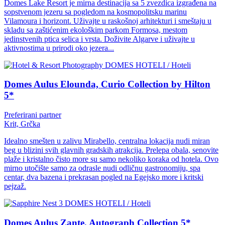
Domes Lake Resort je mirna destinacija sa 5 zvezdica izgrađena na
sopstvenom jezeru sa pogledom na kosmopolitsku marinu
Vilamoura i horizont. Uživajte u raskošnoj arhitekturi i smeštaju u
skladu sa zaštićenim ekološkim parkom Formosa, mestom
jedinstvenih ptica selica i vrsta. Doživite Algarve i uživajte u
aktivnostima u prirodi oko jezera...
DOMES HOTELI / Hoteli
Domes Aulus Elounda, Curio Collection by Hilton
5*
Preferirani partner
Krit, Grčka
Idealno smešten u zalivu Mirabello, centralna lokacija nudi miran
beg u blizini svih glavnih gradskih atrakcija. Prelepa obala, senovite
plaže i kristalno čisto more su samo nekoliko koraka od hotela. Ovo
mirno utočište samo za odrasle nudi odličnu gastronomiju, spa
centar, dva bazena i prekrasan pogled na Egejsko more i kritski
pejzaž.
DOMES HOTELI / Hoteli
Domes Aulus Zante, Autograph Collection 5*