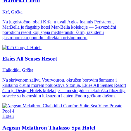
Marbella Corfu
Krf, Grčka
Na jugoistočnoj obali Krfa, u uvali Agios Ioannis Peristeron,
MarBella je flagship hotel Mar-Bella kolekcije — 5-zvezdični
porodični resort koji spaja mediteranski šarm, razuđenu
gastronomsku ponudu i direktan pristup moru.
Hoteli
Ekies All Senses Resort
Halkidiki, Grčka
Na skrivenom zalivu Vourvourou, okružen borovim šumama i
kristalno čistim morem poluostrva Sitonija, Ekies All Senses Resort
član je Design Hotels kolekcije — mesto gde se ekološka filozofija
susreće sa boemskim luksuzom i autentičnom grčkom dušom.
Hoteli
Aegean Melathron Thalasso Spa Hotel