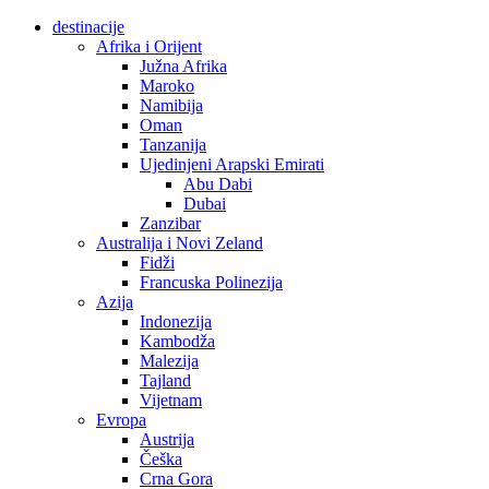
destinacije
Afrika i Orijent
Južna Afrika
Maroko
Namibija
Oman
Tanzanija
Ujedinjeni Arapski Emirati
Abu Dabi
Dubai
Zanzibar
Australija i Novi Zeland
Fidži
Francuska Polinezija
Azija
Indonezija
Kambodža
Malezija
Tajland
Vijetnam
Evropa
Austrija
Češka
Crna Gora