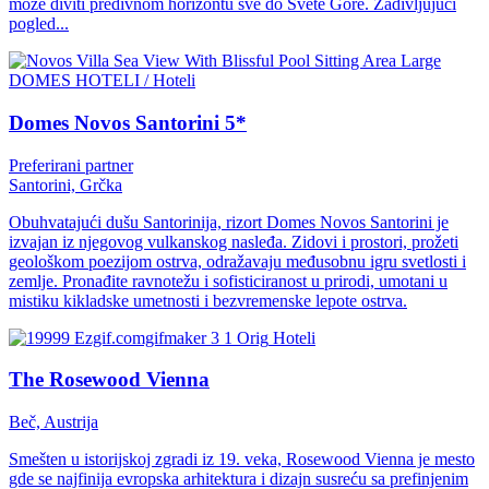
može diviti predivnom horizontu sve do Svete Gore. Zadivljujući
pogled...
DOMES HOTELI / Hoteli
Domes Novos Santorini 5*
Preferirani partner
Santorini, Grčka
Obuhvatajući dušu Santorinija, rizort Domes Novos Santorini je
izvajan iz njegovog vulkanskog nasleđa. Zidovi i prostori, prožeti
geološkom poezijom ostrva, odražavaju međusobnu igru svetlosti i
zemlje. Pronađite ravnotežu i sofisticiranost u prirodi, umotani u
mistiku kikladske umetnosti i bezvremenske lepote ostrva.
Hoteli
The Rosewood Vienna
Beč, Austrija
Smešten u istorijskoj zgradi iz 19. veka, Rosewood Vienna je mesto
gde se najfinija evropska arhitektura i dizajn susreću sa prefinjenim