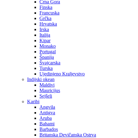
Crna Gora
Finska
Francuska
Grčka
Hrvatska
Irska
Italija
Kipar
Monako
Portugal
Španija
Švajcarska
Turska
Ujedinjeno Kraljevstvo
Indijski okean
Maldivi
Mauricijus
Sejšeli
Karibi
Angvila
Antigva
Aruba
Bahami
Barbados
Britanska Devičanska Ostrva