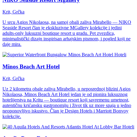
Krit, Grčka
U srcu Agios Nikolaosa, na samoj obali zaliva Mirabello — NIKO
Seaside Resort član je ekskluzivne MGallery kolekcije i jedini
adults-only luksuzni boutique resort u gradu. Pet zvezdica,
minimalistički dizajn inspirisan arhajskim pismom, i pogled koji ne
daje mira.
Hoteli
Minos Beach Art Hotel
Krit, Grčka
Uz 2 kilometra obale zaliva Mirabello, u neposrednoj blizini Agios
Nikolaosa, Minos Beach Art Hotel jedan je od pionira luksuznog
hotelijerstva na Kritu — boutique resort koji savremenu umetnost,
autentičnu krićansku gastronomiju i život tik uz more spaja u jedno
neoponovljivo iskustvo. Član je Design Hotels i Marriott Bonvoy
kolekcije.
Hoteli