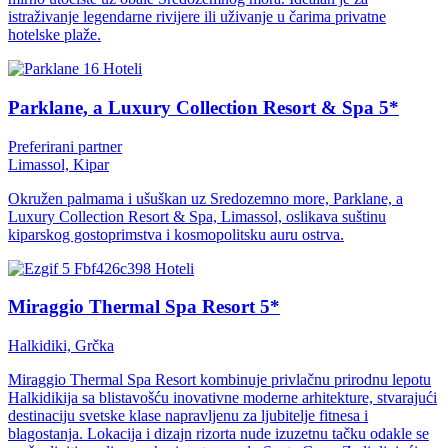
istraživanje legendarne rivijere ili uživanje u čarima privatne
hotelske plaže.
Hoteli
Parklane, a Luxury Collection Resort & Spa 5*
Preferirani partner
Limassol, Kipar
Okružen palmama i ušuškan uz Sredozemno more, Parklane, a
Luxury Collection Resort & Spa, Limassol, oslikava suštinu
kiparskog gostoprimstva i kosmopolitsku auru ostrva.
Hoteli
Miraggio Thermal Spa Resort 5*
Halkidiki, Grčka
Miraggio Thermal Spa Resort kombinuje privlačnu prirodnu lepotu
Halkidikija sa blistavošću inovativne moderne arhitekture, stvarajući
destinaciju svetske klase napravljenu za ljubitelje fitnesa i
blagostanja. Lokacija i dizajn rizorta nude izuzetnu tačku odakle se