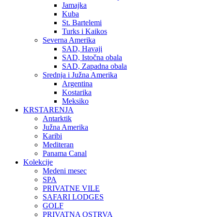
Jamajka
Kuba
St. Bartelemi
Turks i Kaikos
Severna Amerika
SAD, Havaji
SAD, Istočna obala
SAD, Zapadna obala
Srednja i Južna Amerika
Argentina
Kostarika
Meksiko
KRSTARENJA
Antarktik
Južna Amerika
Karibi
Mediteran
Panama Canal
Kolekcije
Medeni mesec
SPA
PRIVATNE VILE
SAFARI LODGES
GOLF
PRIVATNA OSTRVA