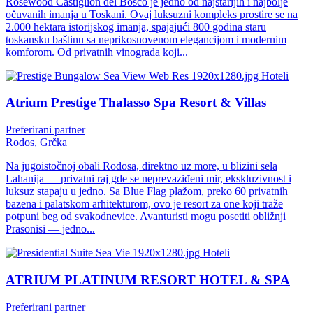
Rosewood Castiglion del Bosco je jedno od najstarijih i najbolje
očuvanih imanja u Toskani. Ovaj luksuzni kompleks prostire se na
2.000 hektara istorijskog imanja, spajajući 800 godina staru
toskansku baštinu sa neprikosnovenom elegancijom i modernim
komforom. Od privatnih vinograda koji...
Hoteli
Atrium Prestige Thalasso Spa Resort & Villas
Preferirani partner
Rodos, Grčka
Na jugoistočnoj obali Rodosa, direktno uz more, u blizini sela
Lahanija — privatni raj gde se neprevaziđeni mir, ekskluzivnost i
luksuz stapaju u jedno. Sa Blue Flag plažom, preko 60 privatnih
bazena i palatskom arhitekturom, ovo je resort za one koji traže
potpuni beg od svakodnevice. Avanturisti mogu posetiti obližnji
Prasonisi — jedno...
Hoteli
ATRIUM PLATINUM RESORT HOTEL & SPA
Preferirani partner