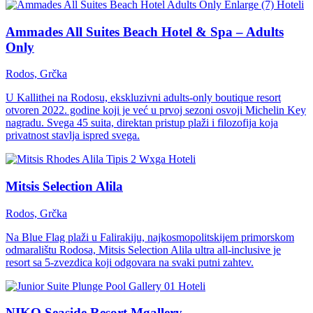
Hoteli
Ammades All Suites Beach Hotel & Spa – Adults
Only
Rodos, Grčka
U Kallithei na Rodosu, ekskluzivni adults-only boutique resort
otvoren 2022. godine koji je već u prvoj sezoni osvoji Michelin Key
nagradu. Svega 45 suita, direktan pristup plaži i filozofija koja
privatnost stavlja ispred svega.
Hoteli
Mitsis Selection Alila
Rodos, Grčka
Na Blue Flag plaži u Falirakiju, najkosmopolitskijem primorskom
odmaralištu Rodosa, Mitsis Selection Alila ultra all-inclusive je
resort sa 5-zvezdica koji odgovara na svaki putni zahtev.
Hoteli
NIKO Seaside Resort Mgallery