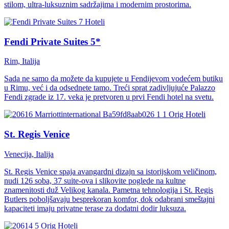
stilom, ultra-luksuznim sadržajima i modernim prostorima.
Hoteli
Fendi Private Suites 5*
Rim, Italija
Sada ne samo da možete da kupujete u Fendijevom vodećem butiku
u Rimu, već i da odsednete tamo. Treći sprat zadivljujuće Palazzo
Fendi zgrade iz 17. veka je pretvoren u prvi Fendi hotel na svetu.
Hoteli
St. Regis Venice
Venecija, Italija
St. Regis Venice spaja avangardni dizajn sa istorijskom veličinom,
nudi 126 soba, 37 suite-ova i slikovite poglede na kultne
znamenitosti duž Velikog kanala. Pametna tehnologija i St. Regis
Butlers poboljšavaju besprekoran komfor, dok odabrani smeštajni
kapaciteti imaju privatne terase za dodatni dodir luksuza.
Hoteli