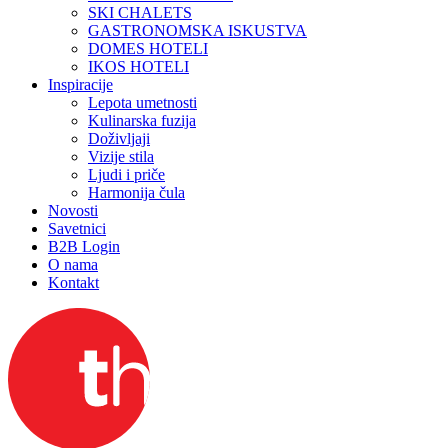
SKI CHALETS
GASTRONOMSKA ISKUSTVA
DOMES HOTELI
IKOS HOTELI
Inspiracije
Lepota umetnosti
Kulinarska fuzija
Doživljaji
Vizije stila
Ljudi i priče
Harmonija čula
Novosti
Savetnici
B2B Login
O nama
Kontakt