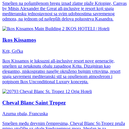
Smešten na pošumljenom bregu iznad zlatne plaže Kriopige, Canvas
by Mitsis Alexander the Great all-inclusive je resort koji spaja
mediteransku jednostavnost sa svim udobnostima savremenog
odmora, na jednom od najlepših delova poluostrva Kasandra.
IKOS HOTELI / Hoteli
Ikos Kissamos
Krit, Grčka
Ikos Kissamos je luksuzni all-inclusive resort nove generacije,
smešten uz netaknutu obalu zapadnog Krita. Dizajniran kao
elegantno, niskospratno naselje okruženo bujnim vrtovima, resort
spaja savremeni mediteranski stil sa opuštenom atmosferom i
potpisom Ikos Unconditional Luxury koncepta.
Hoteli
Cheval Blanc Saint Tropez
Azurna obala, Francuska
Smešten među drevnim čempresima, Cheval Blanc St-Tropez pruža
mirno utočište uz obale Sredozemnog mora. Idealan je za