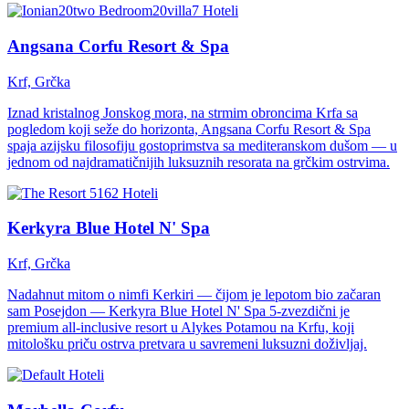
Hoteli
Angsana Corfu Resort & Spa
Krf, Grčka
Iznad kristalnog Jonskog mora, na strmim obroncima Krfa sa
pogledom koji seže do horizonta, Angsana Corfu Resort & Spa
spaja azijsku filosofiju gostoprimstva sa mediteranskom dušom — u
jednom od najdramatičnijih luksuznih resorata na grčkim ostrvima.
Hoteli
Kerkyra Blue Hotel N' Spa
Krf, Grčka
Nadahnut mitom o nimfi Kerkiri — čijom je lepotom bio začaran
sam Posejdon — Kerkyra Blue Hotel N' Spa 5-zvezdični je
premium all-inclusive resort u Alykes Potamou na Krfu, koji
mitološku priču ostrva pretvara u savremeni luksuzni doživljaj.
Hoteli