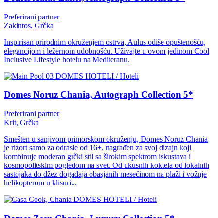
Preferirani partner
Zakintos, Grčka
Inspirisan prirodnim okruženjem ostrva, Aulus odiše opuštenošću,
elegancijom i ležernom udobnošću. Uživajte u ovom jedinom Cool
Inclusive Lifestyle hotelu na Mediteranu.
DOMES HOTELI / Hoteli
Domes Noruz Chania, Autograph Collection 5*
Preferirani partner
Krit, Grčka
Smešten u sanjivom primorskom okruženju, Domes Noruz Chania
je rizort samo za odrasle od 16+, nagrađen za svoj dizajn koji
kombinuje moderan grčki stil sa širokim spektrom iskustava i
kosmopolitskim pogledom na svet. Od ukusnih koktela od lokalnih
sastojaka do džez događaja obasjanih mesečinom na plaži i vožnje
helikopterom u klisuri...
DOMES HOTELI / Hoteli