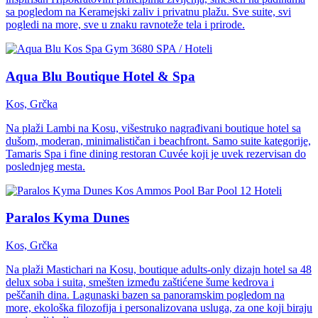
sa pogledom na Keramejski zaliv i privatnu plažu. Sve suite, svi
pogledi na more, sve u znaku ravnoteže tela i prirode.
SPA / Hoteli
Aqua Blu Boutique Hotel & Spa
Kos, Grčka
Na plaži Lambi na Kosu, višestruko nagrađivani boutique hotel sa
dušom, moderan, minimalističan i beachfront. Samo suite kategorije,
Tamaris Spa i fine dining restoran Cuvée koji je uvek rezervisan do
poslednjeg mesta.
Hoteli
Paralos Kyma Dunes
Kos, Grčka
Na plaži Mastichari na Kosu, boutique adults-only dizajn hotel sa 48
delux soba i suita, smešten između zaštićene šume kedrova i
peščanih dina. Lagunaski bazen sa panoramskim pogledom na
more, ekološka filozofija i personalizovana usluga, za one koji biraju