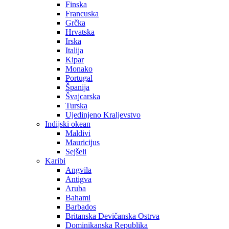
Finska
Francuska
Grčka
Hrvatska
Irska
Italija
Kipar
Monako
Portugal
Španija
Švajcarska
Turska
Ujedinjeno Kraljevstvo
Indijski okean
Maldivi
Mauricijus
Sejšeli
Karibi
Angvila
Antigva
Aruba
Bahami
Barbados
Britanska Devičanska Ostrva
Dominikanska Republika