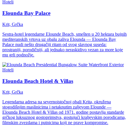
Hoteli
Elounda Bay Palace
Krit, Grčka
Sestra-hotel legendarne Elounde Beach, smešten u 20 hektara bujnih
mediteranskih vrtova uz obalu zaliva Elounda — Elounda Bay
Palace nudi nešto drugačiji ritam od svog slavnog suseda:
prostraniji, porodičniji, ali jednako neraskidivo vezan za more koje
mu grli podnožje.
Hoteli
Elounda Beach Hotel & Villas
Krit, Grčka
Legendarna adresa na severnoistočnoj obali Krita, okružena
stogodišnjim maslinicima i netaknutim zaljevom Elounde —
Elounda Beach Hotel & Villas od 1971. godine postavljа standarde
grčkog luksuznog gostoprimstva, gostujući kraljevskim porodicama,
filmskim zvezdama i putnicima koji ne prave kompromise.