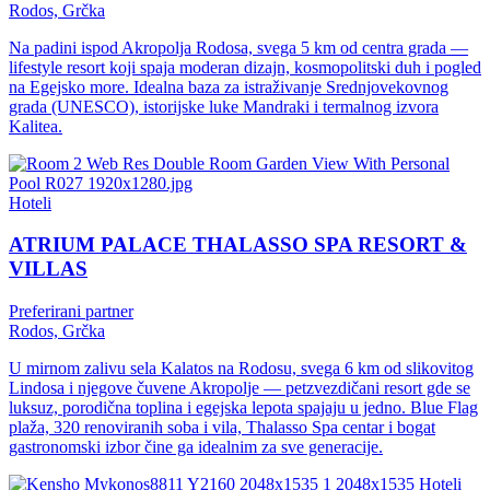
Rodos, Grčka
Na padini ispod Akropolja Rodosa, svega 5 km od centra grada —
lifestyle resort koji spaja moderan dizajn, kosmopolitski duh i pogled
na Egejsko more. Idealna baza za istraživanje Srednjovekovnog
grada (UNESCO), istorijske luke Mandraki i termalnog izvora
Kalitea.
Hoteli
ATRIUM PALACE THALASSO SPA RESORT &
VILLAS
Preferirani partner
Rodos, Grčka
U mirnom zalivu sela Kalatos na Rodosu, svega 6 km od slikovitog
Lindosa i njegove čuvene Akropolje — petzvezdičani resort gde se
luksuz, porodična toplina i egejska lepota spajaju u jedno. Blue Flag
plaža, 320 renoviranih soba i vila, Thalasso Spa centar i bogat
gastronomski izbor čine ga idealnim za sve generacije.
Hoteli