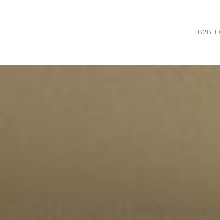
B2B L