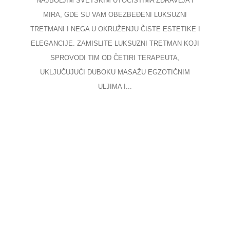
NAJBOLJIM SVETSKIM UTOČIŠTIMA ZDRAVLJA I
MIRA, GDE SU VAM OBEZBEĐENI LUKSUZNI
TRETMANI I NEGA U OKRUŽENJU ČISTE ESTETIKE I
ELEGANCIJE. ZAMISLITE LUKSUZNI TRETMAN KOJI
SPROVODI TIM OD ČETIRI TERAPEUTA,
UKLJUČUJUĆI DUBOKU MASAŽU EGZOTIČNIM
ULJIMA I...