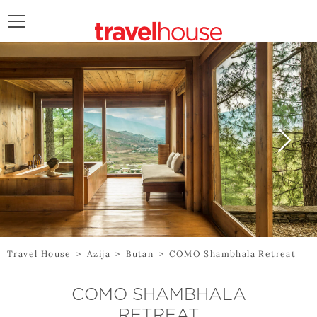
POŠALJITE UPIT
Travel House
>
Azija
>
Butan
>
COMO Shambhala Retreat
COMO SHAMBHALA
RETREAT