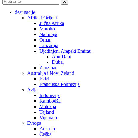
X
destinacije
Afrika i Orijent
Južna Afrika
Maroko
Namibija
Oman
Tanzanija
Ujedinjeni Arapski Emirati
Abu Dabi
Dubai
Zanzibar
Australija i Novi Zeland
Fidži
Francuska Polinezija
Azija
Indonezija
Kambodža
Malezija
Tajland
Vijetnam
Evropa
Austrija
Češka