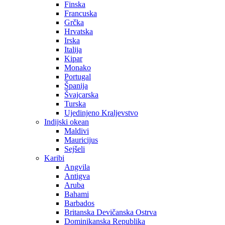
Finska
Francuska
Grčka
Hrvatska
Irska
Italija
Kipar
Monako
Portugal
Španija
Švajcarska
Turska
Ujedinjeno Kraljevstvo
Indijski okean
Maldivi
Mauricijus
Sejšeli
Karibi
Angvila
Antigva
Aruba
Bahami
Barbados
Britanska Devičanska Ostrva
Dominikanska Republika