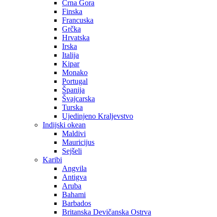
Crna Gora
Finska
Francuska
Grčka
Hrvatska
Irska
Italija
Kipar
Monako
Portugal
Španija
Švajcarska
Turska
Ujedinjeno Kraljevstvo
Indijski okean
Maldivi
Mauricijus
Sejšeli
Karibi
Angvila
Antigva
Aruba
Bahami
Barbados
Britanska Devičanska Ostrva