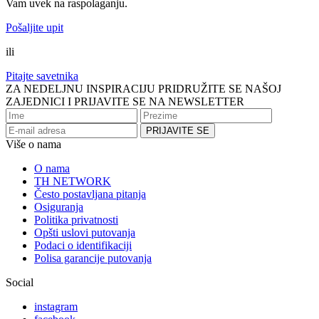
Vam uvek na raspolaganju.
Pošaljite upit
ili
Pitajte savetnika
ZA NEDELJNU INSPIRACIJU PRIDRUŽITE SE NAŠOJ
ZAJEDNICI I PRIJAVITE SE NA NEWSLETTER
Više o nama
O nama
TH NETWORK
Često postavljana pitanja
Osiguranja
Politika privatnosti
Opšti uslovi putovanja
Podaci o identifikaciji
Polisa garancije putovanja
Social
instagram