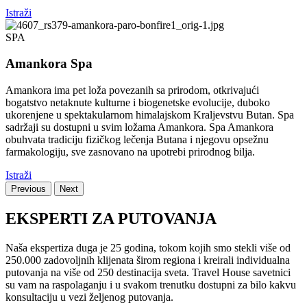
Istraži
SPA
Amankora Spa
Amankora ima pet loža povezanih sa prirodom, otkrivajući
bogatstvo netaknute kulturne i biogenetske evolucije, duboko
ukorenjene u spektakularnom himalajskom Kraljevstvu Butan. Spa
sadržaji su dostupni u svim ložama Amankora. Spa Amankora
obuhvata tradiciju fizičkog lečenja Butana i njegovu opsežnu
farmakologiju, sve zasnovano na upotrebi prirodnog bilja.
Istraži
Previous
Next
EKSPERTI ZA PUTOVANJA
Naša ekspertiza duga je 25 godina, tokom kojih smo stekli više od
250.000 zadovoljnih klijenata širom regiona i kreirali individualna
putovanja na više od 250 destinacija sveta. Travel House savetnici
su vam na raspolaganju i u svakom trenutku dostupni za bilo kakvu
konsultaciju u vezi željenog putovanja.