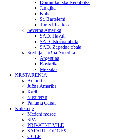
Dominikanska Republika
Jamajka
Kuba
St. Bartelemi
Turks i Kaikos
Severna Amerika
SAD, Havaji
SAD, Istočna obala
SAD, Zapadna obala
Srednja i Južna Amerika
Argentina
Kostarika
Meksiko
KRSTARENJA
Antarktik
Južna Amerika
Karibi
Mediteran
Panama Canal
Kolekcije
Medeni mesec
SPA
PRIVATNE VILE
SAFARI LODGES
GOLF