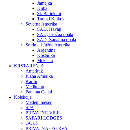
Jamajka
Kuba
St. Bartelemi
Turks i Kaikos
Severna Amerika
SAD, Havaji
SAD, Istočna obala
SAD, Zapadna obala
Srednja i Južna Amerika
Argentina
Kostarika
Meksiko
KRSTARENJA
Antarktik
Južna Amerika
Karibi
Mediteran
Panama Canal
Kolekcije
Medeni mesec
SPA
PRIVATNE VILE
SAFARI LODGES
GOLF
PRIVATNA OSTRVA