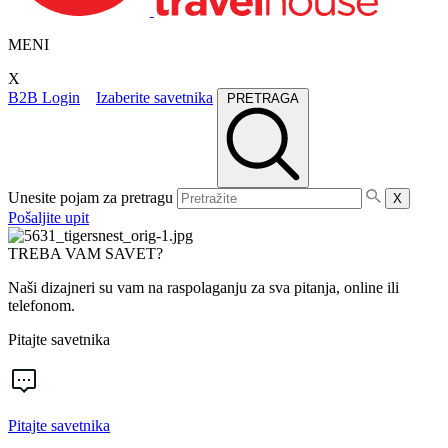
MENI
X
B2B Login
Izaberite savetnika
PRETRAGA
Unesite pojam za pretragu
X
Pošaljite upit
TREBA VAM SAVET?
Naši dizajneri su vam na raspolaganju za sva pitanja, online ili
telefonom.
Pitajte savetnika
Pitajte savetnika