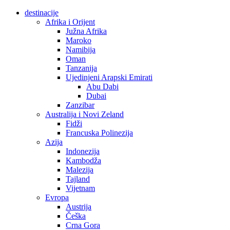
destinacije
Afrika i Orijent
Južna Afrika
Maroko
Namibija
Oman
Tanzanija
Ujedinjeni Arapski Emirati
Abu Dabi
Dubai
Zanzibar
Australija i Novi Zeland
Fidži
Francuska Polinezija
Azija
Indonezija
Kambodža
Malezija
Tajland
Vijetnam
Evropa
Austrija
Češka
Crna Gora