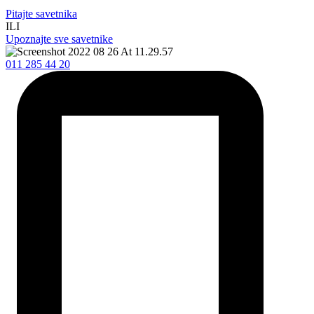
Pitajte savetnika
ILI
Upoznajte sve savetnike
011 285 44 20