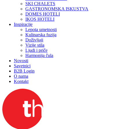
SKI CHALETS
GASTRONOMSKA ISKUSTVA
DOMES HOTELI
IKOS HOTELI
Inspiracije
Lepota umetnosti
Kulinarska fuzija
Doživljaji
Vizije stila
Ljudi i priče
Harmonija čula
Novosti
Savetnici
B2B Login
O nama
Kontakt