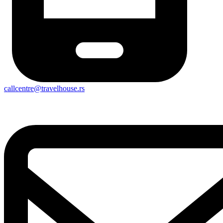
callcentre@travelhouse.rs