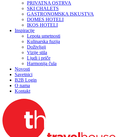
PRIVATNA OSTRVA
SKI CHALETS
GASTRONOMSKA ISKUSTVA
DOMES HOTELI
IKOS HOTELI
Inspiracije
Lepota umetnosti
Kulinarska fuzija
Doživljaji
Vizije stila
Ljudi i priče
Harmonija čula
Novosti
Savetnici
B2B Login
O nama
Kontakt