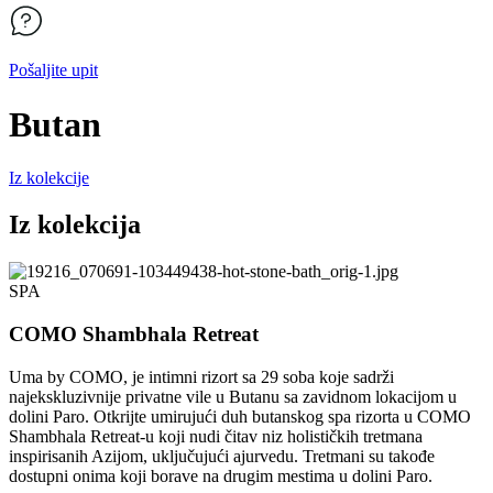
Pošaljite upit
Butan
Iz kolekcije
Iz kolekcija
SPA
COMO Shambhala Retreat
Uma by COMO, je intimni rizort sa 29 soba koje sadrži
najekskluzivnije privatne vile u Butanu sa zavidnom lokacijom u
dolini Paro. Otkrijte umirujući duh butanskog spa rizorta u COMO
Shambhala Retreat-u koji nudi čitav niz holističkih tretmana
inspirisanih Azijom, uključujući ajurvedu. Tretmani su takođe
dostupni onima koji borave na drugim mestima u dolini Paro.