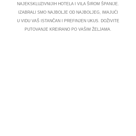
NAJEKSKLUZIVNIJIH HOTELA I VILA ŠIROM ŠPANIJE.
IZABRALI SMO NAJBOLJE OD NAJBOLJEG, IMAJUĆI
U VIDU VAŠ ISTANČAN I PREFINJEN UKUS. DOŽIVITE
PUTOVANJE KREIRANO PO VAŠIM ŽELJAMA.