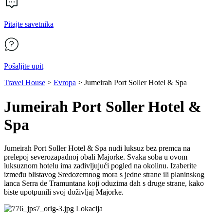
Pitajte savetnika
Pošaljite upit
Travel House
>
Evropa
>
Jumeirah Port Soller Hotel & Spa
Jumeirah Port Soller Hotel &
Spa
Jumeirah Port Soller Hotel & Spa nudi luksuz bez premca na
prelepoj severozapadnoj obali Majorke. Svaka soba u ovom
luksuznom hotelu ima zadivljujući pogled na okolinu. Izaberite
između blistavog Sredozemnog mora s jedne strane ili planinskog
lanca Serra de Tramuntana koji oduzima dah s druge strane, kako
biste upotpunili svoj doživljaj Majorke.
Lokacija