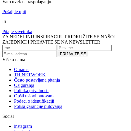
Vam uvek na raspolaganju.
Pošaljite upit
ili
Pitajte savetnika
ZA NEDELJNU INSPIRACIJU PRIDRUŽITE SE NAŠOJ
ZAJEDNICI I PRIJAVITE SE NA NEWSLETTER
Više o nama
O nama
TH NETWORK
Često postavljana pitanja
Osiguranja
Politika privatnosti
Opšti uslovi putovanja
Podaci o identifikaciji
Polisa garancije putovanja
Social
instagram