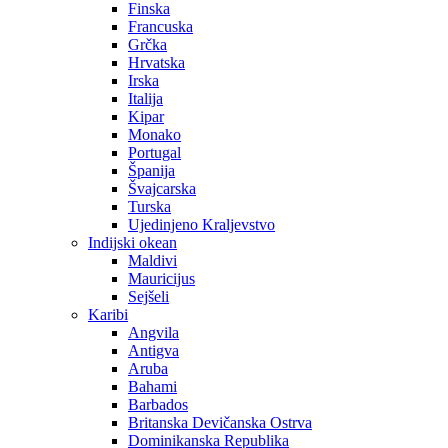
Finska
Francuska
Grčka
Hrvatska
Irska
Italija
Kipar
Monako
Portugal
Španija
Švajcarska
Turska
Ujedinjeno Kraljevstvo
Indijski okean
Maldivi
Mauricijus
Sejšeli
Karibi
Angvila
Antigva
Aruba
Bahami
Barbados
Britanska Devičanska Ostrva
Dominikanska Republika