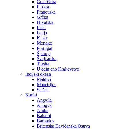
Crna Gora
Finska
Francuska
Grčka
Hrvatska
Irska
Italija
Kipar
Monako
Portugal
Španija
Švajcarska
Turska
Ujedinjeno Kraljevstvo
Indijski okean
Maldivi
Mauricijus
Sejšeli
Karibi
Angvila
Antigva
Aruba
Bahami
Barbados
Britanska Devičanska Ostrva