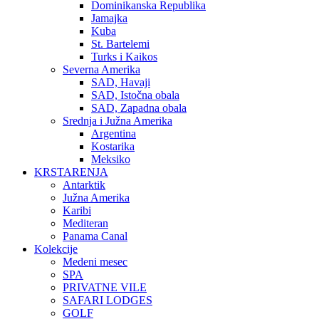
Dominikanska Republika
Jamajka
Kuba
St. Bartelemi
Turks i Kaikos
Severna Amerika
SAD, Havaji
SAD, Istočna obala
SAD, Zapadna obala
Srednja i Južna Amerika
Argentina
Kostarika
Meksiko
KRSTARENJA
Antarktik
Južna Amerika
Karibi
Mediteran
Panama Canal
Kolekcije
Medeni mesec
SPA
PRIVATNE VILE
SAFARI LODGES
GOLF