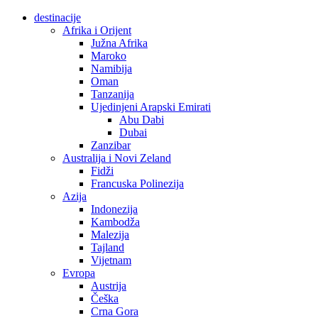
destinacije
Afrika i Orijent
Južna Afrika
Maroko
Namibija
Oman
Tanzanija
Ujedinjeni Arapski Emirati
Abu Dabi
Dubai
Zanzibar
Australija i Novi Zeland
Fidži
Francuska Polinezija
Azija
Indonezija
Kambodža
Malezija
Tajland
Vijetnam
Evropa
Austrija
Češka
Crna Gora