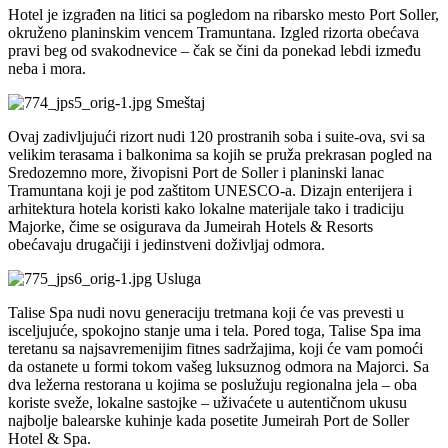
Hotel je izgrađen na litici sa pogledom na ribarsko mesto Port Soller,
okruženo planinskim vencem Tramuntana. Izgled rizorta obećava
pravi beg od svakodnevice – čak se čini da ponekad lebdi između
neba i mora.
Smeštaj
Ovaj zadivljujući rizort nudi 120 prostranih soba i suite-ova, svi sa
velikim terasama i balkonima sa kojih se pruža prekrasan pogled na
Sredozemno more, živopisni Port de Soller i planinski lanac
Tramuntana koji je pod zaštitom UNESCO-a. Dizajn enterijera i
arhitektura hotela koristi kako lokalne materijale tako i tradiciju
Majorke, čime se osigurava da Jumeirah Hotels & Resorts
obećavaju drugačiji i jedinstveni doživljaj odmora.
Usluga
Talise Spa nudi novu generaciju tretmana koji će vas prevesti u
isceljujuće, spokojno stanje uma i tela. Pored toga, Talise Spa ima
teretanu sa najsavremenijim fitnes sadržajima, koji će vam pomoći
da ostanete u formi tokom vašeg luksuznog odmora na Majorci. Sa
dva ležerna restorana u kojima se poslužuju regionalna jela – oba
koriste sveže, lokalne sastojke – uživaćete u autentičnom ukusu
najbolje balearske kuhinje kada posetite Jumeirah Port de Soller
Hotel & Spa.