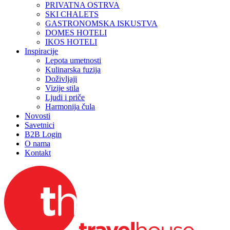
PRIVATNA OSTRVA
SKI CHALETS
GASTRONOMSKA ISKUSTVA
DOMES HOTELI
IKOS HOTELI
Inspiracije
Lepota umetnosti
Kulinarska fuzija
Doživljaji
Vizije stila
Ljudi i priče
Harmonija čula
Novosti
Savetnici
B2B Login
O nama
Kontakt