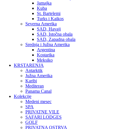
Jamajka
Kuba
St. Bartelemi
Turks i Kaikos
Severna Amerika
SAD, Havaji
SAD, Istočna obala
SAD, Zapadna obala
Srednja i Južna Amerika
Argentina
Kostarika
Meksiko
KRSTARENJA
Antarktik
Južna Amerika
Karibi
Mediteran
Panama Canal
Kolekcije
Medeni mesec
SPA
PRIVATNE VILE
SAFARI LODGES
GOLF
PRIVATNA OSTRVA