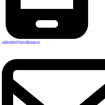
callcentre@travelhouse.rs