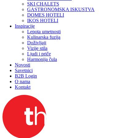
SKI CHALETS
GASTRONOMSKA ISKUSTVA
DOMES HOTELI
IKOS HOTELI
Inspiracije
Lepota umetnosti
Kulinarska fuzija
Doživljaji
Vizije stila
Ljudi i priče
Harmonija čula
Novosti
Savetnici
B2B Login
O nama
Kontakt