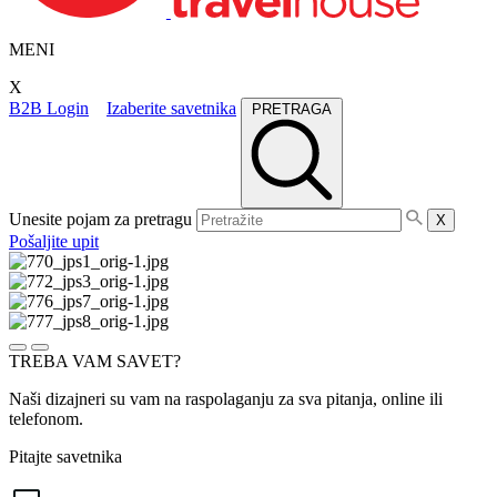
MENI
X
B2B Login
Izaberite savetnika
PRETRAGA
Unesite pojam za pretragu
X
Pošaljite upit
TREBA VAM SAVET?
Naši dizajneri su vam na raspolaganju za sva pitanja, online ili
telefonom.
Pitajte savetnika