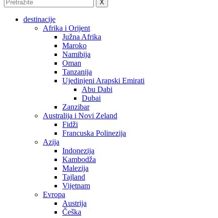
X
destinacije
Afrika i Orijent
Južna Afrika
Maroko
Namibija
Oman
Tanzanija
Ujedinjeni Arapski Emirati
Abu Dabi
Dubai
Zanzibar
Australija i Novi Zeland
Fidži
Francuska Polinezija
Azija
Indonezija
Kambodža
Malezija
Tajland
Vijetnam
Evropa
Austrija
Češka