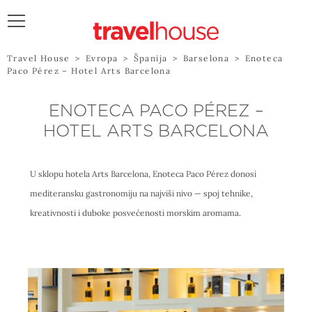
POŠALJITE UPIT
Travel House
>
Evropa
>
Španija
>
Barselona
>
Enoteca
Paco Pérez – Hotel Arts Barcelona
ENOTECA PACO PÉREZ –
HOTEL ARTS BARCELONA
U sklopu hotela Arts Barcelona, Enoteca Paco Pérez donosi
mediteransku gastronomiju na najviši nivo — spoj tehnike,
kreativnosti i duboke posvećenosti morskim aromama.