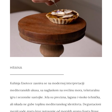
HRANA
Kuhinja Enotece zasniva se na modernoj interpretaciji
mediteranskih ukusa, sa naglaskom na svežinu mora, teksturalnu
igru i sezonske sastojke. Jela su precizna, lagana i visoko tehnička,
ali nikada ne gube toplinu mediteranskog identiteta. Degustacioni
meniji vode gosta kroz putovanje od morskih aroma Kosta Brave