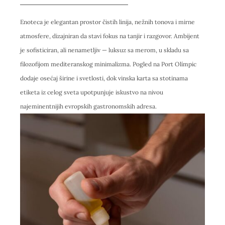
Enoteca je elegantan prostor čistih linija, nežnih tonova i mirne
atmosfere, dizajniran da stavi fokus na tanjir i razgovor. Ambijent
je sofisticiran, ali nenametljiv — luksuz sa merom, u skladu sa
filozofijom mediteranskog minimalizma. Pogled na Port Olímpic
dodaje osećaj širine i svetlosti, dok vinska karta sa stotinama
etiketa iz celog sveta upotpunjuje iskustvo na nivou
najeminentnijih evropskih gastronomskih adresa.