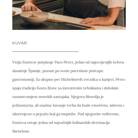
KUVAR
Viziju Enotece potpisuje Paco Pérez, jedan od najcenjenijih šefova
današnje Španije, poznat po svom poetskom pristupu
gastronomiji. Sa ukupno pet Michelinovih zvezdica u karijeri, Pérez
spaja tradiciju Kosta Brave sa inovativnim tehnikama i dubokim
razumevanjem morskih sastojaka. Njegova filozofija je
jednostavna, ali snažna: kuvanje treba da bude emotivno, iskreno i
ukorenjeno u pejzažu koji ga inspiriše. Pod njegovim vođstvom,
Enoteca ostaje jedna od najvažnijih kulinarskih destinacija
Barselone.