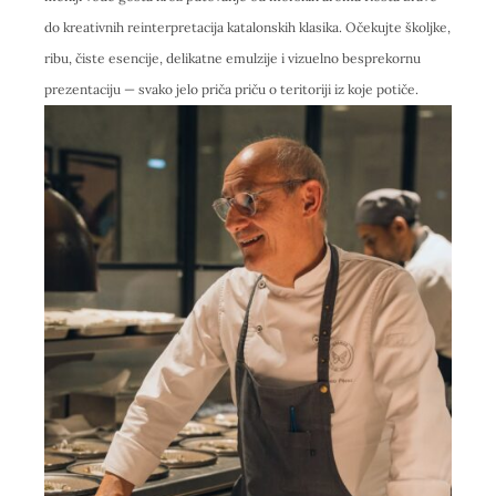
do kreativnih reinterpretacija katalonskih klasika. Očekujte školjke,
ribu, čiste esencije, delikatne emulzije i vizuelno besprekornu
prezentaciju — svako jelo priča priču o teritoriji iz koje potiče.