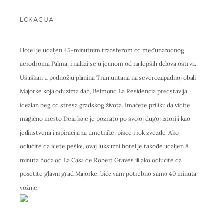
LOKACIJA
Hotel je udaljen 45-minutnim transferom od međunarodnog
aerodroma Palma, i nalazi se u jednom od najlepših delova ostrva.
Ušuškan u podnožju planina Tramuntana na severozapadnoj obali
Majorke koja oduzima dah, Belmond La Residencia predstavlja
idealan beg od stresa gradskog života. Imaćete priliku da vidite
magično mesto Deia koje je poznato po svojoj dugoj istoriji kao
jedinstvena inspiracija za umetnike, pisce i rok zvezde. Ako
odlučite da idete peške, ovaj luksuzni hotel je takođe udaljen 8
minuta hoda od La Casa de Robert Graves ili ako odlučite da
posetite glavni grad Majorke, biće vam potrebno samo 40 minuta
vožnje.