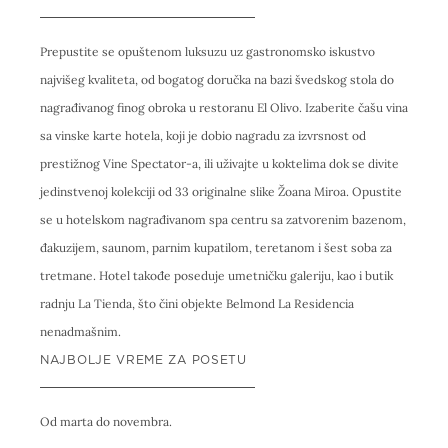
Prepustite se opuštenom luksuzu uz gastronomsko iskustvo
najvišeg kvaliteta, od bogatog doručka na bazi švedskog stola do
nagrađivanog finog obroka u restoranu El Olivo. Izaberite čašu vina
sa vinske karte hotela, koji je dobio nagradu za izvrsnost od
prestižnog Vine Spectator-a, ili uživajte u koktelima dok se divite
jedinstvenoj kolekciji od 33 originalne slike Žoana Miroa. Opustite
se u hotelskom nagrađivanom spa centru sa zatvorenim bazenom,
đakuzijem, saunom, parnim kupatilom, teretanom i šest soba za
tretmane. Hotel takođe poseduje umetničku galeriju, kao i butik
radnju La Tienda, što čini objekte Belmond La Residencia
nenadmašnim.
NAJBOLJE VREME ZA POSETU
Od marta do novembra.