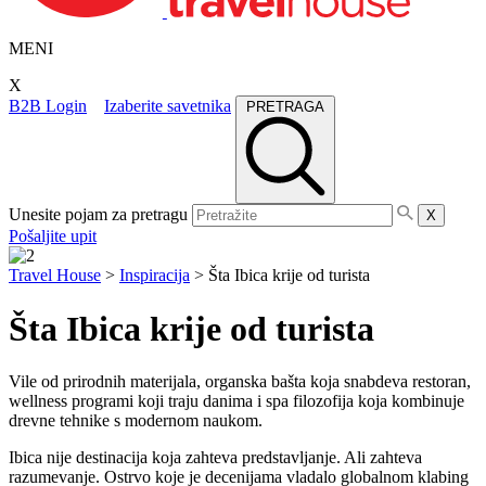
MENI
X
B2B Login
Izaberite savetnika
PRETRAGA
Unesite pojam za pretragu
X
Pošaljite upit
Travel House
>
Inspiracija
>
Šta Ibica krije od turista
Šta Ibica krije od turista
Vile od prirodnih materijala, organska bašta koja snabdeva restoran,
wellness programi koji traju danima i spa filozofija koja kombinuje
drevne tehnike s modernom naukom.
Ibica nije destinacija koja zahteva predstavljanje. Ali zahteva
razumevanje. Ostrvo koje je decenijama vladalo globalnom klabing