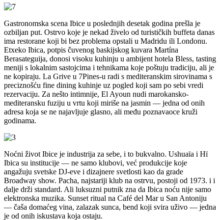
Gastronomska scena Ibice u poslednjih desetak godina prešla je
ozbiljan put. Ostrvo koje je nekad živelo od turističkih buffeta danas
ima restorane koji bi bez problema opstali u Madridu ili Londonu.
Etxeko Ibica, potpis čuvenog baskijskog kuvara Martína
Berasateguija, donosi visoku kuhinju u ambijent hotela Bless, tasting
meniji s lokalnim sastojcima i tehnikama koje poštuju tradiciju, ali je
ne kopiraju. La Grive u 7Pines-u radi s mediteranskim sirovinama s
preciznošću fine dining kuhinje uz pogled koji sam po sebi vredi
rezervaciju. Za nešto intimnije, El Ayoun nudi marokansko-
mediteransku fuziju u vrtu koji miriše na jasmin — jedna od onih
adresa koja se ne najavljuje glasno, ali među poznavaoce kruži
godinama.
Noćni život Ibice je industrija za sebe, i to bukvalno. Ushuaïa i Hï
Ibica su institucije — ne samo klubovi, već produkcije koje
angažuju svetske DJ-eve i dizajnere svetlosti kao da grade
Broadway show. Pacha, najstariji klub na ostrvu, postoji od 1973. i i
dalje drži standard. Ali luksuzni putnik zna da Ibica noću nije samo
elektronska muzika. Sunset ritual na Café del Mar u San Antoniju
— čaša domaćeg vina, zalazak sunca, bend koji svira uživo — jedna
je od onih iskustava koja ostaju.