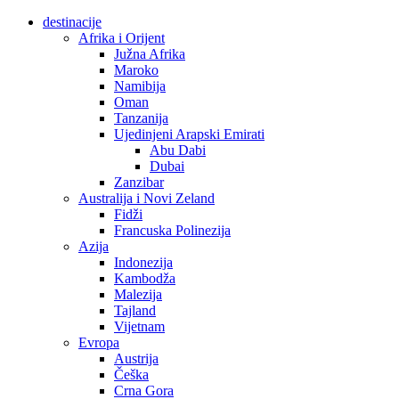
destinacije
Afrika i Orijent
Južna Afrika
Maroko
Namibija
Oman
Tanzanija
Ujedinjeni Arapski Emirati
Abu Dabi
Dubai
Zanzibar
Australija i Novi Zeland
Fidži
Francuska Polinezija
Azija
Indonezija
Kambodža
Malezija
Tajland
Vijetnam
Evropa
Austrija
Češka
Crna Gora