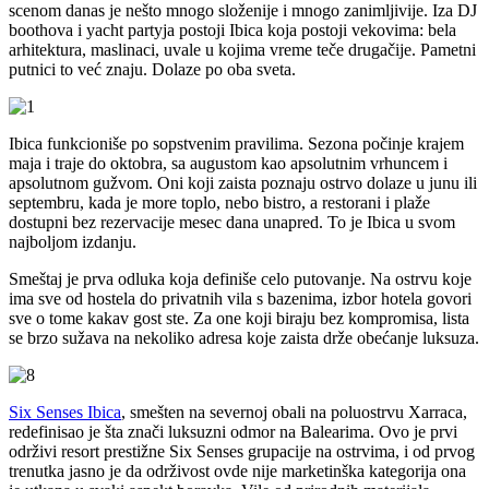
scenom danas je nešto mnogo složenije i mnogo zanimljivije. Iza DJ
boothova i yacht partyja postoji Ibica koja postoji vekovima: bela
arhitektura, maslinaci, uvale u kojima vreme teče drugačije. Pametni
putnici to već znaju. Dolaze po oba sveta.
Ibica funkcioniše po sopstvenim pravilima. Sezona počinje krajem
maja i traje do oktobra, sa augustom kao apsolutnim vrhuncem i
apsolutnom gužvom. Oni koji zaista poznaju ostrvo dolaze u junu ili
septembru, kada je more toplo, nebo bistro, a restorani i plaže
dostupni bez rezervacije mesec dana unapred. To je Ibica u svom
najboljom izdanju.
Smeštaj je prva odluka koja definiše celo putovanje. Na ostrvu koje
ima sve od hostela do privatnih vila s bazenima, izbor hotela govori
sve o tome kakav gost ste. Za one koji biraju bez kompromisa, lista
se brzo sužava na nekoliko adresa koje zaista drže obećanje luksuza.
Six Senses Ibica
, smešten na severnoj obali na poluostrvu Xarraca,
redefinisao je šta znači luksuzni odmor na Balearima. Ovo je prvi
održivi resort prestižne Six Senses grupacije na ostrvima, i od prvog
trenutka jasno je da održivost ovde nije marketinška kategorija ona