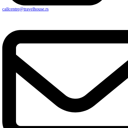
callcentre@travelhouse.rs