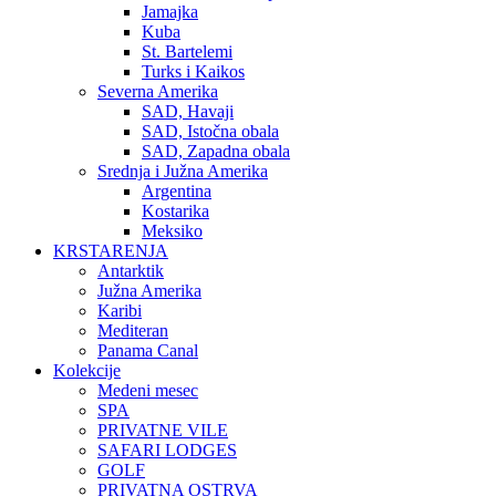
Jamajka
Kuba
St. Bartelemi
Turks i Kaikos
Severna Amerika
SAD, Havaji
SAD, Istočna obala
SAD, Zapadna obala
Srednja i Južna Amerika
Argentina
Kostarika
Meksiko
KRSTARENJA
Antarktik
Južna Amerika
Karibi
Mediteran
Panama Canal
Kolekcije
Medeni mesec
SPA
PRIVATNE VILE
SAFARI LODGES
GOLF
PRIVATNA OSTRVA