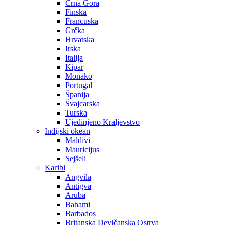
Crna Gora
Finska
Francuska
Grčka
Hrvatska
Irska
Italija
Kipar
Monako
Portugal
Španija
Švajcarska
Turska
Ujedinjeno Kraljevstvo
Indijski okean
Maldivi
Mauricijus
Sejšeli
Karibi
Angvila
Antigva
Aruba
Bahami
Barbados
Britanska Devičanska Ostrva