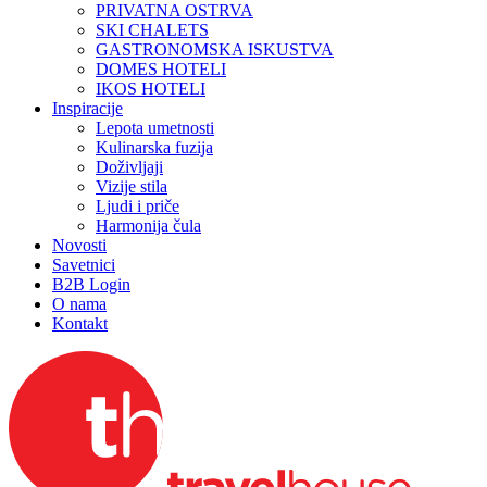
PRIVATNA OSTRVA
SKI CHALETS
GASTRONOMSKA ISKUSTVA
DOMES HOTELI
IKOS HOTELI
Inspiracije
Lepota umetnosti
Kulinarska fuzija
Doživljaji
Vizije stila
Ljudi i priče
Harmonija čula
Novosti
Savetnici
B2B Login
O nama
Kontakt