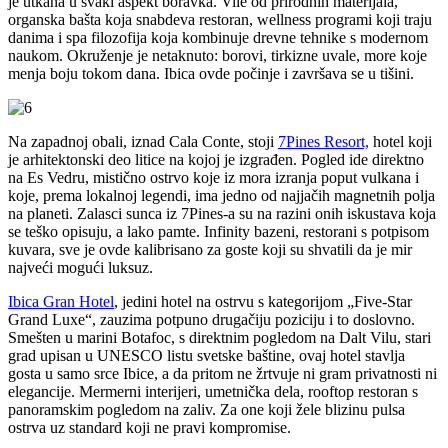
je utkana u svaki aspekt boravka. Vile od prirodnih materijala,
organska bašta koja snabdeva restoran, wellness programi koji traju
danima i spa filozofija koja kombinuje drevne tehnike s modernom
naukom. Okruženje je netaknuto: borovi, tirkizne uvale, more koje
menja boju tokom dana. Ibica ovde počinje i završava se u tišini.
Na zapadnoj obali, iznad Cala Conte, stoji
7Pines Resort,
hotel koji
je arhitektonski deo litice na kojoj je izgrađen. Pogled ide direktno
na Es Vedru, mistično ostrvo koje iz mora izranja poput vulkana i
koje, prema lokalnoj legendi, ima jedno od najjačih magnetnih polja
na planeti. Zalasci sunca iz 7Pines-a su na razini onih iskustava koja
se teško opisuju, a lako pamte. Infinity bazeni, restorani s potpisom
kuvara, sve je ovde kalibrisano za goste koji su shvatili da je mir
najveći mogući luksuz.
Ibica Gran Hotel
, jedini hotel na ostrvu s kategorijom „Five-Star
Grand Luxe“, zauzima potpuno drugačiju poziciju i to doslovno.
Smešten u marini Botafoc, s direktnim pogledom na Dalt Vilu, stari
grad upisan u UNESCO listu svetske baštine, ovaj hotel stavlja
gosta u samo srce Ibice, a da pritom ne žrtvuje ni gram privatnosti ni
elegancije. Mermerni interijeri, umetnička dela, rooftop restoran s
panoramskim pogledom na zaliv. Za one koji žele blizinu pulsa
ostrva uz standard koji ne pravi kompromise.