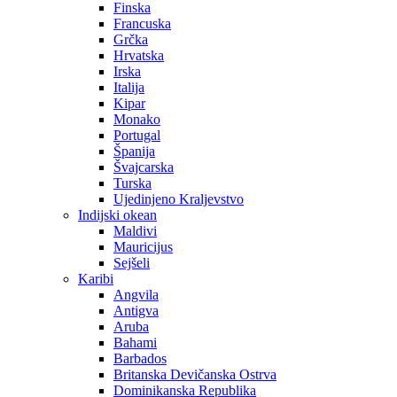
Finska
Francuska
Grčka
Hrvatska
Irska
Italija
Kipar
Monako
Portugal
Španija
Švajcarska
Turska
Ujedinjeno Kraljevstvo
Indijski okean
Maldivi
Mauricijus
Sejšeli
Karibi
Angvila
Antigva
Aruba
Bahami
Barbados
Britanska Devičanska Ostrva
Dominikanska Republika