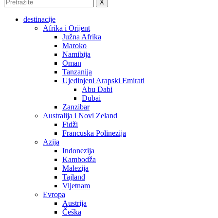
X
destinacije
Afrika i Orijent
Južna Afrika
Maroko
Namibija
Oman
Tanzanija
Ujedinjeni Arapski Emirati
Abu Dabi
Dubai
Zanzibar
Australija i Novi Zeland
Fidži
Francuska Polinezija
Azija
Indonezija
Kambodža
Malezija
Tajland
Vijetnam
Evropa
Austrija
Češka