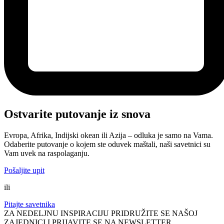
Ostvarite putovanje iz snova
Evropa, Afrika, Indijski okean ili Azija – odluka je samo na Vama.
Odaberite putovanje o kojem ste oduvek maštali, naši savetnici su
Vam uvek na raspolaganju.
Pošaljite upit
ili
Pitajte savetnika
ZA NEDELJNU INSPIRACIJU PRIDRUŽITE SE NAŠOJ
ZAJEDNICI I PRIJAVITE SE NA NEWSLETTER