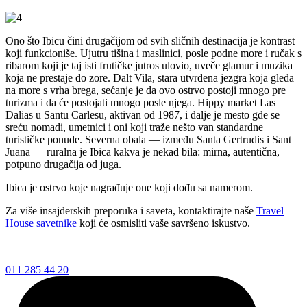
Ono što Ibicu čini drugačijom od svih sličnih destinacija je kontrast
koji funkcioniše. Ujutru tišina i maslinici, posle podne more i ručak s
ribarom koji je taj isti frutičke jutros ulovio, uveče glamur i muzika
koja ne prestaje do zore. Dalt Vila, stara utvrđena jezgra koja gleda
na more s vrha brega, sećanje je da ovo ostrvo postoji mnogo pre
turizma i da će postojati mnogo posle njega. Hippy market Las
Dalias u Santu Carlesu, aktivan od 1987, i dalje je mesto gde se
sreću nomadi, umetnici i oni koji traže nešto van standardne
turističke ponude. Severna obala — između Santa Gertrudis i Sant
Juana — ruralna je Ibica kakva je nekad bila: mirna, autentična,
potpuno drugačija od juga.
Ibica je ostrvo koje nagrađuje one koji dođu sa namerom.
Za više insajderskih preporuka i saveta, kontaktirajte naše
Travel
House savetnike
koji će osmisliti vaše savršeno iskustvo.
011 285 44 20