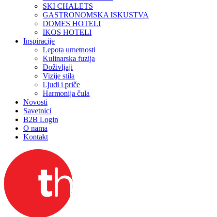
SKI CHALETS
GASTRONOMSKA ISKUSTVA
DOMES HOTELI
IKOS HOTELI
Inspiracije
Lepota umetnosti
Kulinarska fuzija
Doživljaji
Vizije stila
Ljudi i priče
Harmonija čula
Novosti
Savetnici
B2B Login
O nama
Kontakt