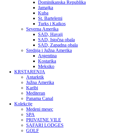
Dominikanska Republika
Jamajka
Kuba
St. Bartelemi
Turks i Kaikos
Severna Amerika
SAD, Havaji
SAD, Istočna obala
SAD, Zapadna obala
Srednja i Južna Amerika
Argentina
Kostarika
Meksiko
KRSTARENJA
Antarktik
Južna Amerika
Karibi
Mediteran
Panama Canal
Kolekcije
Medeni mesec
SPA
PRIVATNE VILE
SAFARI LODGES
GOLF