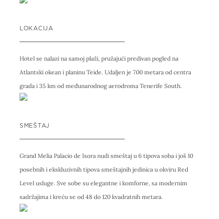
LOKACIJA
Hotel se nalazi na samoj plaži, pružajući predivan pogled na
Atlantski okean i planinu Teide. Udaljen je 700 metara od centra
grada i 35 km od međunarodnog aerodroma Tenerife South.
SMEŠTAJ
Grand Melia Palacio de Isora nudi smeštaj u 6 tipova soba i još 10
posebnih i ekskluzivnih tipova smeštajnih jedinica u okviru Red
Level usluge. Sve sobe su elegantne i komforne, sa modernim
sadržajima i kreću se od 48 do 120 kvadratnih metara.