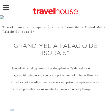
POŠALJITE UPIT
Travel House
>
Evropa
>
Španija
>
Tenerife
>
Grand Melia
Palacio de Isora 5*
GRAND MELIA PALACIO DE
ISORA 5*
Na obali Atlantskog okeana i podno planine Teide, čeka vas
magično iskustvo u zadivljujućem prirodnom okruženju Tenerifa.
Rizort sa pet zvezdica koje odražava svu prirodnu lepotu ostrva i
može se pohvaliti najdužim infinity bazenom u celoj Evropi.