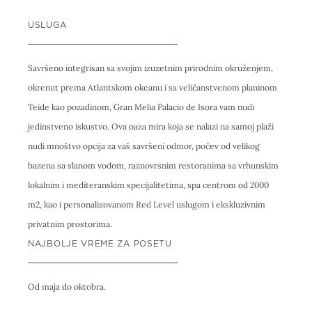
USLUGA
Savršeno integrisan sa svojim izuzetnim prirodnim okruženjem,
okrenut prema Atlantskom okeanu i sa veličanstvenom planinom
Teide kao pozadinom, Gran Melia Palacio de Isora vam nudi
jedinstveno iskustvo. Ova oaza mira koja se nalazi na samoj plaži
nudi mnoštvo opcija za vaš savršeni odmor, počev od velikog
bazena sa slanom vodom, raznovrsnim restoranima sa vrhunskim
lokalnim i mediteranskim specijalitetima, spa centrom od 2000
m2, kao i personalizovanom Red Level uslugom i ekskluzivnim
privatnim prostorima.
NAJBOLJE VREME ZA POSETU
Od maja do oktobra.