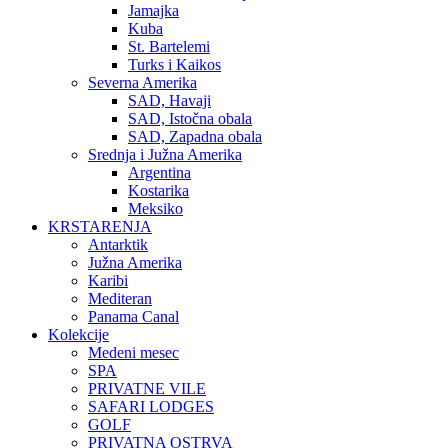
Jamajka
Kuba
St. Bartelemi
Turks i Kaikos
Severna Amerika
SAD, Havaji
SAD, Istočna obala
SAD, Zapadna obala
Srednja i Južna Amerika
Argentina
Kostarika
Meksiko
KRSTARENJA
Antarktik
Južna Amerika
Karibi
Mediteran
Panama Canal
Kolekcije
Medeni mesec
SPA
PRIVATNE VILE
SAFARI LODGES
GOLF
PRIVATNA OSTRVA