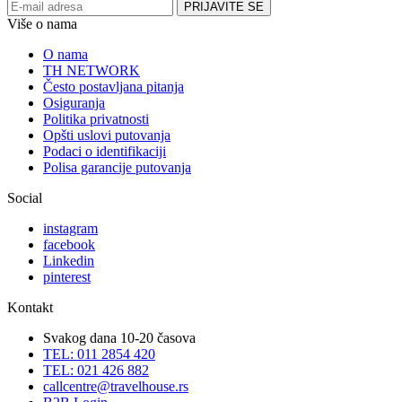
Više o nama
O nama
TH NETWORK
Često postavljana pitanja
Osiguranja
Politika privatnosti
Opšti uslovi putovanja
Podaci o identifikaciji
Polisa garancije putovanja
Social
instagram
facebook
Linkedin
pinterest
Kontakt
Svakog dana 10-20 časova
TEL: 011 2854 420
TEL: 021 426 882
callcentre@travelhouse.rs