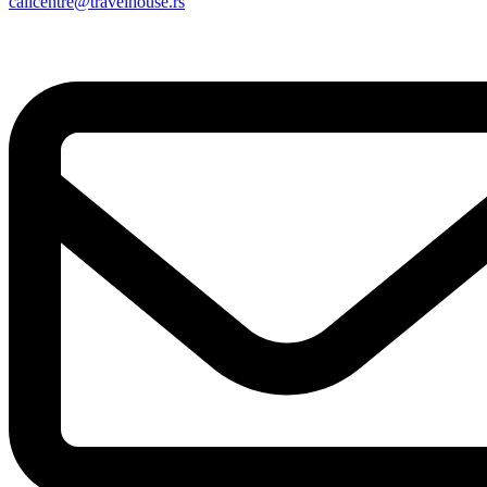
callcentre@travelhouse.rs