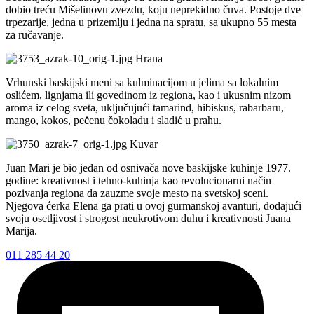
dobio treću Mišelinovu zvezdu, koju neprekidno čuva. Postoje dve
trpezarije, jedna u prizemlju i jedna na spratu, sa ukupno 55 mesta
za ručavanje.
Hrana
Vrhunski baskijski meni sa kulminacijom u jelima sa lokalnim
oslićem, lignjama ili govedinom iz regiona, kao i ukusnim nizom
aroma iz celog sveta, uključujući tamarind, hibiskus, rabarbaru,
mango, kokos, pečenu čokoladu i sladić u prahu.
Kuvar
Juan Mari je bio jedan od osnivača nove baskijske kuhinje 1977.
godine: kreativnost i tehno-kuhinja kao revolucionarni način
pozivanja regiona da zauzme svoje mesto na svetskoj sceni.
Njegova ćerka Elena ga prati u ovoj gurmanskoj avanturi, dodajući
svoju osetljivost i strogost neukrotivom duhu i kreativnosti Juana
Marija.
011 285 44 20