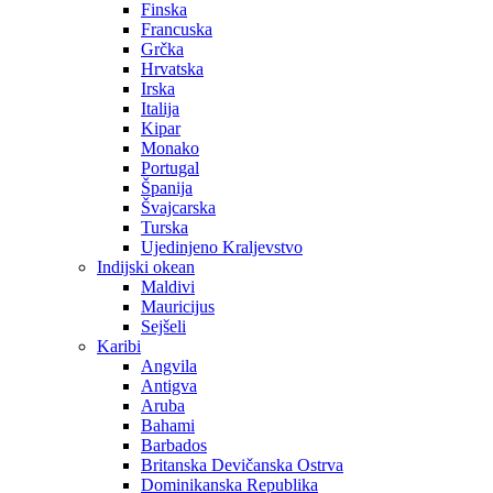
Finska
Francuska
Grčka
Hrvatska
Irska
Italija
Kipar
Monako
Portugal
Španija
Švajcarska
Turska
Ujedinjeno Kraljevstvo
Indijski okean
Maldivi
Mauricijus
Sejšeli
Karibi
Angvila
Antigva
Aruba
Bahami
Barbados
Britanska Devičanska Ostrva
Dominikanska Republika