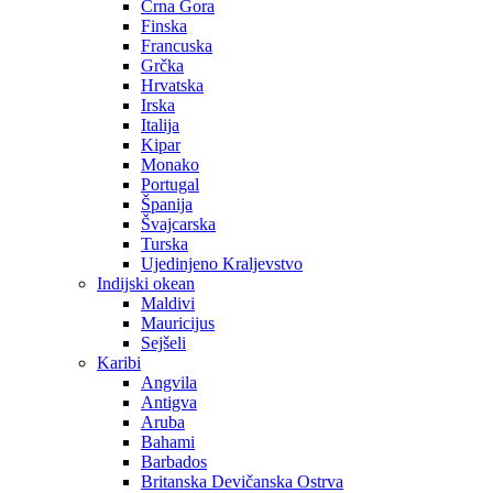
Crna Gora
Finska
Francuska
Grčka
Hrvatska
Irska
Italija
Kipar
Monako
Portugal
Španija
Švajcarska
Turska
Ujedinjeno Kraljevstvo
Indijski okean
Maldivi
Mauricijus
Sejšeli
Karibi
Angvila
Antigva
Aruba
Bahami
Barbados
Britanska Devičanska Ostrva