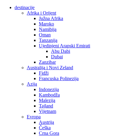
destinacije
Afrika i Orijent
Južna Afrika
Maroko
Namibija
Oman
Tanzanija
Ujedinjeni Arapski Emirati
Abu Dabi
Dubai
Zanzibar
Australija i Novi Zeland
Fidži
Francuska Polinezija
Azija
Indonezija
Kambodža
Malezija
Tajland
Vijetnam
Evropa
Austrija
Češka
Crna Gora