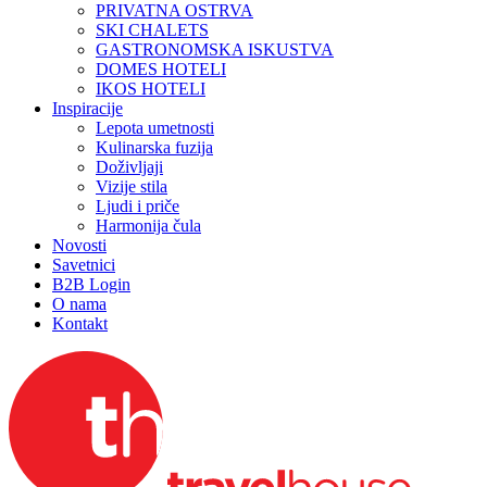
PRIVATNA OSTRVA
SKI CHALETS
GASTRONOMSKA ISKUSTVA
DOMES HOTELI
IKOS HOTELI
Inspiracije
Lepota umetnosti
Kulinarska fuzija
Doživljaji
Vizije stila
Ljudi i priče
Harmonija čula
Novosti
Savetnici
B2B Login
O nama
Kontakt