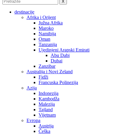
X
destinacije
Afrika i Orijent
Južna Afrika
Maroko
Namibija
Oman
Tanzanija
Ujedinjeni Arapski Emirati
Abu Dabi
Dubai
Zanzibar
Australija i Novi Zeland
Fidži
Francuska Polinezija
Azija
Indonezija
Kambodža
Malezija
Tajland
Vijetnam
Evropa
Austrija
Češka