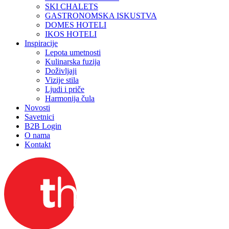
SKI CHALETS
GASTRONOMSKA ISKUSTVA
DOMES HOTELI
IKOS HOTELI
Inspiracije
Lepota umetnosti
Kulinarska fuzija
Doživljaji
Vizije stila
Ljudi i priče
Harmonija čula
Novosti
Savetnici
B2B Login
O nama
Kontakt