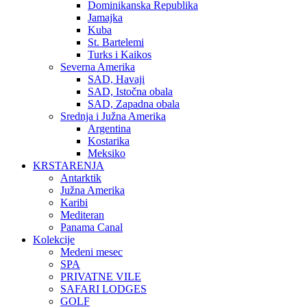
Dominikanska Republika
Jamajka
Kuba
St. Bartelemi
Turks i Kaikos
Severna Amerika
SAD, Havaji
SAD, Istočna obala
SAD, Zapadna obala
Srednja i Južna Amerika
Argentina
Kostarika
Meksiko
KRSTARENJA
Antarktik
Južna Amerika
Karibi
Mediteran
Panama Canal
Kolekcije
Medeni mesec
SPA
PRIVATNE VILE
SAFARI LODGES
GOLF