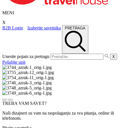
MENI
X
B2B Login
Izaberite savetnika
PRETRAGA
Unesite pojam za pretragu
X
Pošaljite upit
TREBA VAM SAVET?
Naši dizajneri su vam na raspolaganju za sva pitanja, online ili
telefonom.
Pitajte savetnika