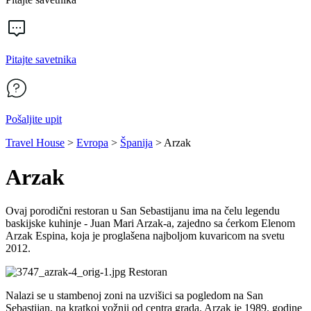
Pitajte savetnika
Pošaljite upit
Travel House
>
Evropa
>
Španija
>
Arzak
Arzak
Ovaj porodični restoran u San Sebastijanu ima na čelu legendu
baskijske kuhinje - Juan Mari Arzak-a, zajedno sa ćerkom Elenom
Arzak Espina, koja je proglašena najboljom kuvaricom na svetu
2012.
Restoran
Nalazi se u stambenoj zoni na uzvišici sa pogledom na San
Sebastijan, na kratkoj vožnji od centra grada. Arzak je 1989. godine