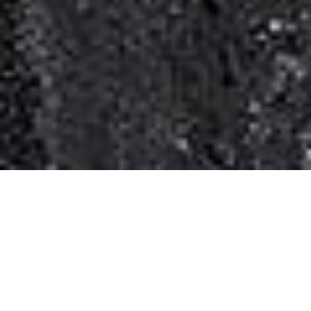
Travel House
>
Doživljaji
>
Sve boje Santorinija
SVE BOJE SANTORINIJA
ISTRAŽITE PRIRODNE LEPOTE
SANTORINIJA.