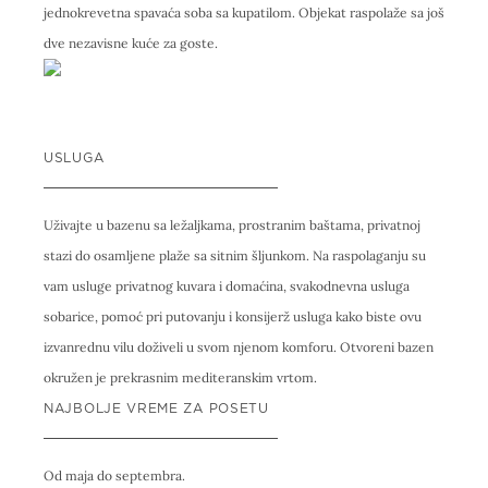
jednokrevetna spavaća soba sa kupatilom. Objekat raspolaže sa još
dve nezavisne kuće za goste.
USLUGA
Uživajte u bazenu sa ležaljkama, prostranim baštama, privatnoj
stazi do osamljene plaže sa sitnim šljunkom. Na raspolaganju su
vam usluge privatnog kuvara i domaćina, svakodnevna usluga
sobarice, pomoć pri putovanju i konsijerž usluga kako biste ovu
izvanrednu vilu doživeli u svom njenom komforu. Otvoreni bazen
okružen je prekrasnim mediteranskim vrtom.
NAJBOLJE VREME ZA POSETU
Od maja do septembra.