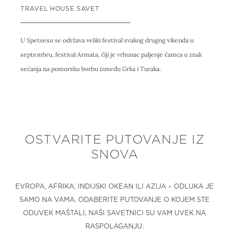
TRAVEL HOUSE SAVET
U Spetsesu se održava veliki festival svakog drugog vikenda u
septembru, festival Armata, čiji je vrhunac paljenje čamca u znak
sećanja na pomorsku borbu između Grka i Turaka.
OSTVARITE PUTOVANJE IZ
SNOVA
EVROPA, AFRIKA, INDIJSKI OKEAN ILI AZIJA – ODLUKA JE
SAMO NA VAMA. ODABERITE PUTOVANJE O KOJEM STE
ODUVEK MAŠTALI, NAŠI SAVETNICI SU VAM UVEK NA
RASPOLAGANJU.