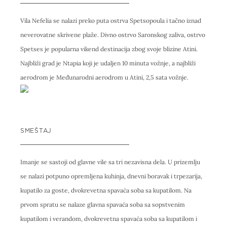
Vila Nefelia se nalazi preko puta ostrva Spetsopoula i tačno iznad
neverovatne skrivene plaže. Divno ostrvo Saronskog zaliva, ostrvo
Spetses je popularna vikend destinacija zbog svoje blizine Atini.
Najbliži grad je Ntapia koji je udaljen 10 minuta vožnje, a najbliži
aerodrom je Međunarodni aerodrom u Atini, 2,5 sata vožnje.
SMEŠTAJ
Imanje se sastoji od glavne vile sa tri nezavisna dela. U prizemlju
se nalazi potpuno opremljena kuhinja, dnevni boravak i trpezarija,
kupatilo za goste, dvokrevetna spavaća soba sa kupatilom. Na
prvom spratu se nalaze glavna spavaća soba sa sopstvenim
kupatilom i verandom, dvokrevetna spavaća soba sa kupatilom i