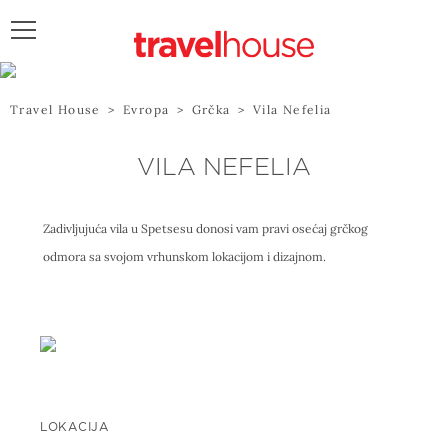
POŠALJITE UPIT
Travel House
>
Evropa
>
Grčka
>
Vila Nefelia
VILA NEFELIA
Zadivljujuća vila u Spetsesu donosi vam pravi osećaj grčkog
odmora sa svojom vrhunskom lokacijom i dizajnom.
LOKACIJA