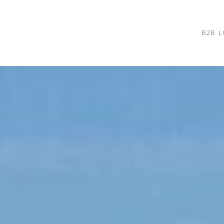
B2B L