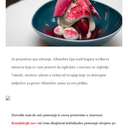
Za praznično spa uživanje, Alhambra Spa nudi bogata wellness
iskustva koja će vam pomoći da izgledate i osećate se najbolje.
Takođe, možete uživati u nekoj od terapija koje su dostupne
isključivo za goste Alhambre samo za ovu priliku.
Dozvolite nam da vaše putovanje iz snova pretvorimo u stvarnost.
Kontaktirajte nas
i mi ćemo dizajnirati individualno putovanje skrojeno po