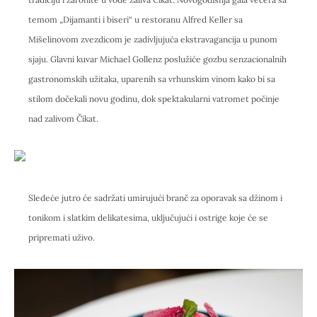
temom „Dijamanti i biseri“ u restoranu Alfred Keller sa
Mišelinovom zvezdicom je zadivljujuća ekstravagancija u punom
sjaju. Glavni kuvar Michael Gollenz poslužiće gozbu senzacionalnih
gastronomskih užitaka, uparenih sa vrhunskim vinom kako bi sa
stilom dočekali novu godinu, dok spektakularni vatromet počinje
nad zalivom Čikat.
Sledeće jutro će sadržati umirujući branč za oporavak sa džinom i
tonikom i slatkim delikatesima, uključujući i ostrige koje će se
pripremati uživo.