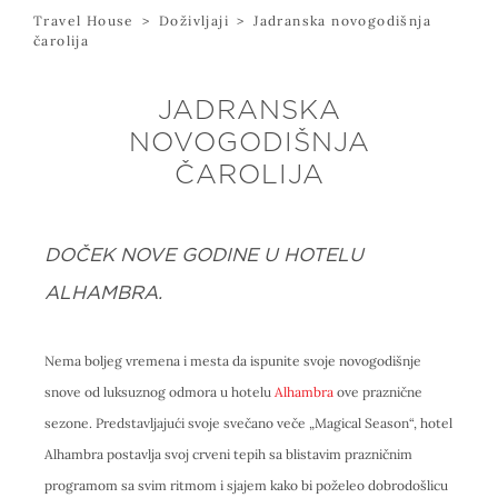
Travel House
>
Doživljaji
>
Jadranska novogodišnja
čarolija
JADRANSKA
NOVOGODIŠNJA
ČAROLIJA
DOČEK NOVE GODINE U HOTELU
ALHAMBRA.
Nema boljeg vremena i mesta da ispunite svoje novogodišnje
snove od luksuznog odmora u hotelu
Alhambra
ove praznične
sezone. Predstavljajući svoje svečano veče „Magical Season“, hotel
Alhambra postavlja svoj crveni tepih sa blistavim prazničnim
programom sa svim ritmom i sjajem kako bi poželeo dobrodošlicu