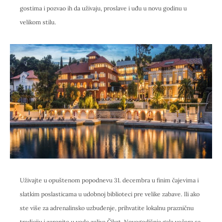
gostima i pozvao ih da uživaju, proslave i uđu u novu godinu u
velikom stilu.
Uživajte u opuštenom popodnevu 31. decembra u finim čajevima i
slatkim poslasticama u udobnoj biblioteci pre velike zabave. Ili ako
ste više za adrenalinsko uzbuđenje, prihvatite lokalnu prazničnu
tradiciju i zaronite u vode zaliva Čikat. Novogodišnja gala večera sa