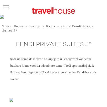
POŠALJITE UPIT
Travel House
>
Evropa
>
Italija
>
Rim
>
Fendi Private
Suites 5*
FENDI PRIVATE SUITES 5*
Sada ne samo da možete da kupujete u Fendijevom vodećem
butiku u Rimu, već i da odsednete tamo. Treći sprat zadivljujuće
Palazzo Fendi zgrade iz 17. veka je pretvoren u prvi Fendi hotel na
svetu.