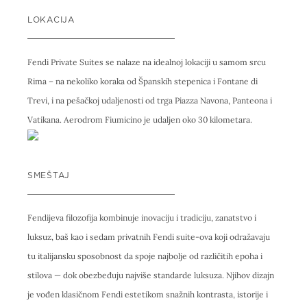
LOKACIJA
Fendi Private Suites se nalaze na idealnoj lokaciji u samom srcu
Rima – na nekoliko koraka od Španskih stepenica i Fontane di
Trevi, i na pešačkoj udaljenosti od trga Piazza Navona, Panteona i
Vatikana. Aerodrom Fiumicino je udaljen oko 30 kilometara.
SMEŠTAJ
Fendijeva filozofija kombinuje inovaciju i tradiciju, zanatstvo i
luksuz, baš kao i sedam privatnih Fendi suite-ova koji odražavaju
tu italijansku sposobnost da spoje najbolje od različitih epoha i
stilova — dok obezbeđuju najviše standarde luksuza. Njihov dizajn
je vođen klasičnom Fendi estetikom snažnih kontrasta, istorije i