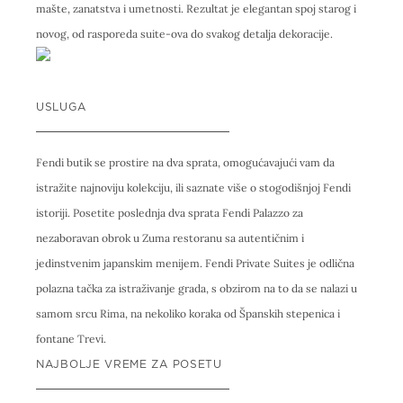
mašte, zanatstva i umetnosti. Rezultat je elegantan spoj starog i
novog, od rasporeda suite-ova do svakog detalja dekoracije.
USLUGA
Fendi butik se prostire na dva sprata, omogućavajući vam da
istražite najnoviju kolekciju, ili saznate više o stogodišnjoj Fendi
istoriji. Posetite poslednja dva sprata Fendi Palazzo za
nezaboravan obrok u Zuma restoranu sa autentičnim i
jedinstvenim japanskim menijem. Fendi Private Suites je odlična
polazna tačka za istraživanje grada, s obzirom na to da se nalazi u
samom srcu Rima, na nekoliko koraka od Španskih stepenica i
fontane Trevi.
NAJBOLJE VREME ZA POSETU