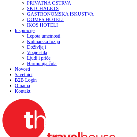
PRIVATNA OSTRVA
SKI CHALETS
GASTRONOMSKA ISKUSTVA
DOMES HOTELI
IKOS HOTELI
Inspiracije
Lepota umetnosti
Kulinarska fuzija
Doživljaji
Vizije stila
Ljudi i priče
Harmonija čula
Novosti
Savetnici
B2B Login
O nama
Kontakt