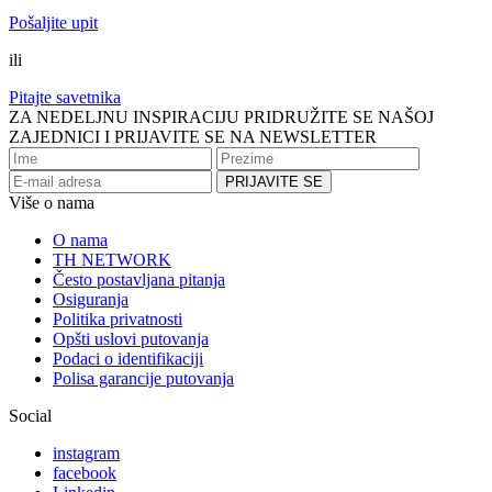
Pošaljite upit
ili
Pitajte savetnika
ZA NEDELJNU INSPIRACIJU PRIDRUŽITE SE NAŠOJ
ZAJEDNICI I PRIJAVITE SE NA NEWSLETTER
Više o nama
O nama
TH NETWORK
Često postavljana pitanja
Osiguranja
Politika privatnosti
Opšti uslovi putovanja
Podaci o identifikaciji
Polisa garancije putovanja
Social
instagram
facebook