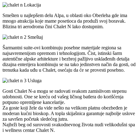
Lokacija
Smešten u najlepšem delu Alpa, u oblasti oko Oberleha gde ima
mnogo atrakcija koje mame posetioca da produži svoj boravak.
Blizina tri aerodroma čini Chalet N lako dostupnim.
Smeštaj
Šarmantni suite-ovi kombinuju posebne materijale regiona sa
najsavremenijom opremom i tehnologijom. Čist, istinski šarm
autentične alpske arhitekture i bezbroj pažljivo usklađenih detalja
dizajna enterijera kombinuju se na tako jedinstven način da gosti, od
trenutka kada uđu u Chalet, osećaju da će se provesti posebno.
Usluga
Gosti Chalet N-a mogu se radovati svakom zamislivom stepenu
udobnosti. One se kreću od vašeg ličnog batlera do korišćenja
potpuno opremljene kancelarije.
Za goste koji žele da vide nešto na velikom platnu obezbeđen je
moderan kućni bioskop. A topla skijašnica garantuje najbolje uslove
za savršen početak sledećeg jutra.
Najbrži beg od surovosti svakodnevnog života nudi velikodušni spa
i wellness centar Chalet N.