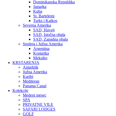
Dominikanska Republika
Jamajka
Kuba
St. Bartelemi
Turks i Kaikos
Severna Amerika
SAD, Havaji
SAD, Istočna obala
SAD, Zapadna obala
Srednja i Južna Amerika
Argentina
Kostarika
Meksiko
KRSTARENJA
Antarktik
Južna Amerika
Karibi
Mediteran
Panama Canal
Kolekcije
Medeni mesec
SPA
PRIVATNE VILE
SAFARI LODGES
GOLF