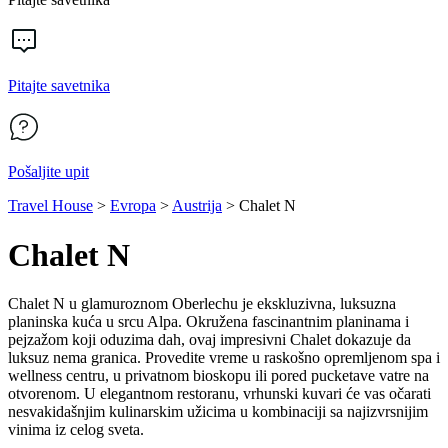
Pitajte savetnika
Pošaljite upit
Travel House
>
Evropa
>
Austrija
>
Chalet N
Chalet N
Chalet N u glamuroznom Oberlechu je ekskluzivna, luksuzna
planinska kuća u srcu Alpa. Okružena fascinantnim planinama i
pejzažom koji oduzima dah, ovaj impresivni Chalet dokazuje da
luksuz nema granica. Provedite vreme u raskošno opremljenom spa i
wellness centru, u privatnom bioskopu ili pored pucketave vatre na
otvorenom. U elegantnom restoranu, vrhunski kuvari će vas očarati
nesvakidašnjim kulinarskim užicima u kombinaciji sa najizvrsnijim
vinima iz celog sveta.