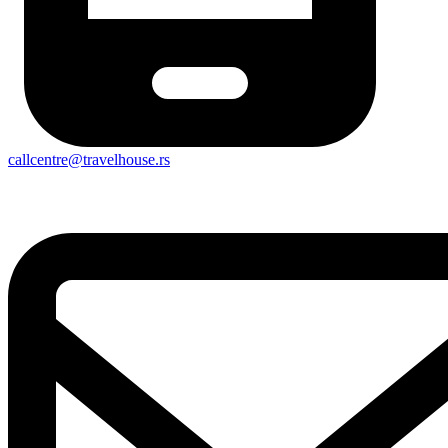
callcentre@travelhouse.rs