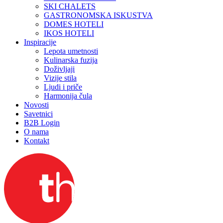
SKI CHALETS
GASTRONOMSKA ISKUSTVA
DOMES HOTELI
IKOS HOTELI
Inspiracije
Lepota umetnosti
Kulinarska fuzija
Doživljaji
Vizije stila
Ljudi i priče
Harmonija čula
Novosti
Savetnici
B2B Login
O nama
Kontakt