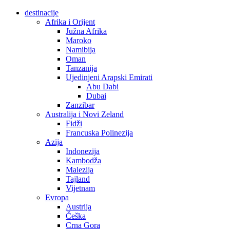
destinacije
Afrika i Orijent
Južna Afrika
Maroko
Namibija
Oman
Tanzanija
Ujedinjeni Arapski Emirati
Abu Dabi
Dubai
Zanzibar
Australija i Novi Zeland
Fidži
Francuska Polinezija
Azija
Indonezija
Kambodža
Malezija
Tajland
Vijetnam
Evropa
Austrija
Češka
Crna Gora