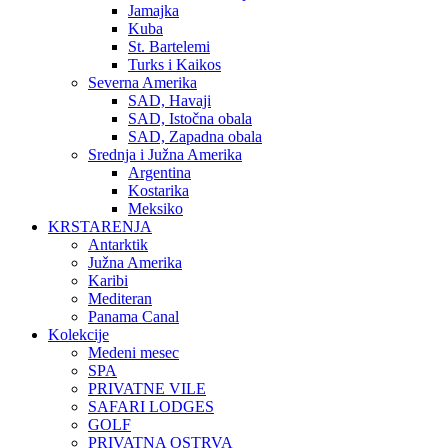
Jamajka
Kuba
St. Bartelemi
Turks i Kaikos
Severna Amerika
SAD, Havaji
SAD, Istočna obala
SAD, Zapadna obala
Srednja i Južna Amerika
Argentina
Kostarika
Meksiko
KRSTARENJA
Antarktik
Južna Amerika
Karibi
Mediteran
Panama Canal
Kolekcije
Medeni mesec
SPA
PRIVATNE VILE
SAFARI LODGES
GOLF
PRIVATNA OSTRVA