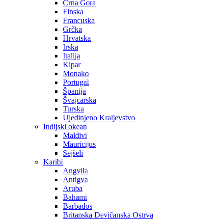
Crna Gora
Finska
Francuska
Grčka
Hrvatska
Irska
Italija
Kipar
Monako
Portugal
Španija
Švajcarska
Turska
Ujedinjeno Kraljevstvo
Indijski okean
Maldivi
Mauricijus
Sejšeli
Karibi
Angvila
Antigva
Aruba
Bahami
Barbados
Britanska Devičanska Ostrva