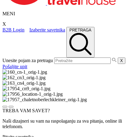
MENI
X
B2B Login
Izaberite savetnika
PRETRAGA
Unesite pojam za pretragu
X
Pošaljite upit
TREBA VAM SAVET?
Naši dizajneri su vam na raspolaganju za sva pitanja, online ili
telefonom.
Pitajte savetnika