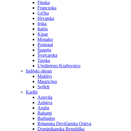
Finska
Francuska
Grčka
Hrvatska
Irska
Italija
Kipar
Monako
Portugal
Španija
Švajcarska
Turska
Ujedinjeno Kraljevstvo
Indijski okean
Maldivi
Mauricijus
Sejšeli
Karibi
Angvila
Antigva
Aruba
Bahami
Barbados
Britanska Devičanska Ostrva
Dominikanska Republika