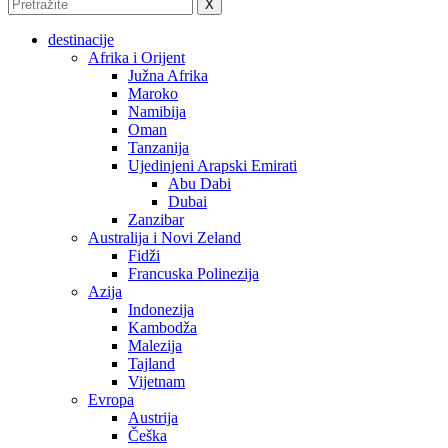
X
destinacije
Afrika i Orijent
Južna Afrika
Maroko
Namibija
Oman
Tanzanija
Ujedinjeni Arapski Emirati
Abu Dabi
Dubai
Zanzibar
Australija i Novi Zeland
Fidži
Francuska Polinezija
Azija
Indonezija
Kambodža
Malezija
Tajland
Vijetnam
Evropa
Austrija
Češka