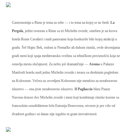
Gastronomija u Rimu je tema za sebe — i to tema na kojoj se ne štedi.
La
Pergola
, jedini restoran u Rimu sa tri Michelin zvezde, smešten je na krovu
hotela Rome Cavalieri i nudi panoramu koja konkuriše bilo kojoj atrakciji u
gradu. Šef Hajnc Bek, rodom iz Nemačke ali duhom rimski, ovde decenijama
gradi meni koji spaja mediteransku svežinu sa tehničkom preciznošću koja ne
ostavlja mesta slučajnosti. Za nešto još dramatičnije —
Aroma
u Palazzo
Manfredi hotelu nudi jednu Michelin zvezdu i terasu sa direktnim pogledom
na Koloseum. Večera uz osvetljeni Koloseum nije metafora za nezaboravno
iskustvo — ona jeste nezaboravno iskustvo.
Il Pagliaccio
blizu Piazze
Navona donosi dve Michelin zvezde i meni koji kombinuje rimske korene sa
francuskim senzibilitetom šefa Entonija Đenovezea; otvoren je pre više od
dvadeset godina i ni danas nije izgubio ni gram inovativnosti.