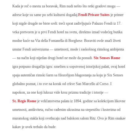
Kada je reč o mestu za boravak, Rim nudi nešto što retki gradovi mogu —
adrese koje su same po sebi kulturni događaj.
Fendi Private Suites
je primer
koji nigde drugde ne biste sreli: treći sprat zadivljujuće Palazzo Fendi iz 17.
veka pretvoren je u prvi Fendi hotel na svetu, direktno iznad vodećeg butika
modne kuće na Via della Fontanella di Borghese. Boraviti ovde znači živeti
unutar Fendi univerzuma — umetnosti, mode i raskošnog rimskog ambijenta
— na način koji nijedan drugi hotel ne može da ponudi.
Six Senses Rome
igra potpuno drugačiju igru: smešten u sopstvenoj istorijskoj palati, ovaj hotel
spaja autentičan rimski šarm sa filozofijom blagostanja za koju je Six Senses
globalno poznat, i to sve na korak od crkve San Marcello al Corso. I
napokon, za one koji luksuz vide kroz prizmu tradicije i istorije —
St. Regis Rome
je veličanstvena palata iz 1894. godine sa kolekcijom likovne
umetnosti, antikviteta, ručno rađenim ukrasima na stepeništu i lusterima od
muranskog stakla koji svetlucaju nad balskom salom Ritz. Ovo je Rim onakav
kakav je uvek trebalo da bude.