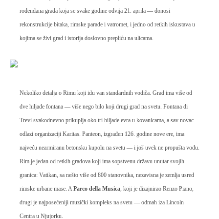
rođendana grada koja se svake godine odvija 21. aprila — donosi
rekonstrukcije bitaka, rimske parade i vatromet, i jedno od retkih iskustava u
kojima se živi grad i istorija doslovno prepliću na ulicama.
Nekoliko detalja o Rimu koji idu van standardnih vodiča. Grad ima više od
dve hiljade fontana — više nego bilo koji drugi grad na svetu. Fontana di
Trevi svakodnevno prikuplja oko tri hiljade evra u kovanicama, a sav novac
odlazi organizaciji Karitas. Panteon, izgrađen 126. godine nove ere, ima
najveću nearmiranu betonsku kupolu na svetu — i još uvek ne propušta vodu.
Rim je jedan od retkih gradova koji ima sopstvenu državu unutar svojih
granica: Vatikan, sa nešto više od 800 stanovnika, nezavisna je zemlja usred
rimske urbane mase. A
Parco della Musica
, koji je dizajnirao Renzo Piano,
drugi je najposećeniji muzički kompleks na svetu — odmah iza Lincoln
Centra u Njujorku.