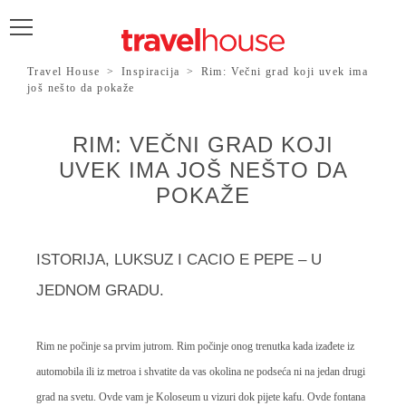
Travel House
>
Inspiracija
>
Rim: Večni grad koji uvek ima
POŠALJITE UPIT
još nešto da pokaže
RIM: VEČNI GRAD KOJI
UVEK IMA JOŠ NEŠTO DA
POKAŽE
ISTORIJA, LUKSUZ I CACIO E PEPE – U
JEDNOM GRADU.
Rim ne počinje sa prvim jutrom. Rim počinje onog trenutka kada izađete iz
automobila ili iz metroa i shvatite da vas okolina ne podseća ni na jedan drugi
grad na svetu. Ovde vam je Koloseum u vizuri dok pijete kafu. Ovde fontana