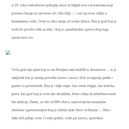
iz 18. veka svakodnevno prikuplja skoro tri hiljade evra u kovanicama koje
posetioci bacaju uz zatvorene oči i tihu želju — i sav taj novac odlazi u
humanitarne svrhe. Ovde su ulice starije od većine država. Rim je grad koji je
uvek bio previše velik za sebe, i koji je, paradoksalno upravo zbog toga,
opstao kroz sve.
Večni grad nije epitet koji su mu Rimljani sami dodelili iz skromnosti — to je
zaključak koji je istorija potvrdila iznova i iznova. Dok su imperije padale i
granice se preistrtavale, Rim je i dalje stajao: kao centar religije, kao kolevka
prava, kao grad koji je svetu dao akvadukte, beton i ideju da arhitektura može
biti ambicija. Danas, sa više od 900 crkava, neprocenjivim muzejskim
zbirkama i gastronomijom koja je zaštitni znak čitave civilizacije — Rim i
dalje drži pažnju sveta. I svake godine, svaki put iznova, opravdano.