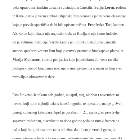
veka upravo na rimskim ulicama i u studijima Cinecittà.
Sofija Loren
, rodom
iz Rima, ostala je večni simbol italijanske ženstvenosti i jedinstvene elegancije
koja je previše specifična da bi bila opisana rečima.
Frančesko Toti
, kapiten
AS Rome koji nikada nije napustio klub, za Rimljane nije samo fudbaler —
on je kulturna institucija.
Serđo Leone
je u rimskim studijima Cinecittà
stvorio spaghetti vestern žanr koji je zauvek promenio bioskopsko platno. A
Marija Montesori
, rimska pedijatrica koja je početkom 20. veka razvila
pedagoški metod koji danas nosi njeno ime, promenila je način na koji svet
razmišlja o obrazovanju dece.
Rim funkcioniše tokom cele godine, ali april, maj, oktobar i novembar su
meseci koji nude najbolji balans između ugodne temperature, manje gužve i
punog kulturnog kalendara. April je poseban — 21. aprila grad proslavlja
sopstveni rođendan, a svetlost u to doba godine pada na rimski kamen na
način koji fotografima i estetama oduzima dah. Leto je vruće i gusto, ali
donosi otvorene baštenske restorane, večernje događaje i onaj mediteranski