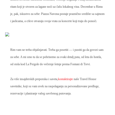
ritam koji je stvoren za lagane noći uz čašu lokalnog vina. Decembar u Rimu
je, pak, iskustvo za sebe: Piazza Navona postaje praznično središte sa sajmom
i jaslicama, a crkve otvaraju svoja vrata za koncerte koji traju do ponoći.
Rim vam ne treba objašnjavati. Treba ga posetiti — i pustiti ga da govori sam
za sebe. A mi smo tu da se pobrinemo za svaki detalj puta, od leta do hotela,
od stola kod La Pergole do večernje šetnje prema Fontani di Trevi.
Za više insajderskih preporuka i saveta,
kontaktirajte
naše Travel House
savetnike, koji su vam uvek na raspolaganju za personalizovane predloge,
rezervacije i planiranje vašeg savršenog putovanja.