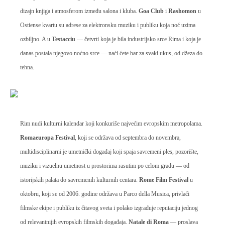
dizajn knjiga i atmosferom između salona i kluba.
Goa Club
i
Rashomon
u
Ostiense kvartu su adrese za elektronsku muziku i publiku koja noć uzima
ozbiljno. A u
Testacciu
— četvrti koja je bila industrijsko srce Rima i koja je
danas postala njegovo noćno srce — naći ćete bar za svaki ukus, od džeza do
tehna.
Rim nudi kulturni kalendar koji konkuriše najvećim evropskim metropolama.
Romaeuropa Festival
, koji se održava od septembra do novembra,
multidisciplinarni je umetnički događaj koji spaja savremeni ples, pozorište,
muziku i vizuelnu umetnost u prostorima rasutim po celom gradu — od
istorijskih palata do savremenih kulturnih centara.
Rome Film Festival
u
oktobru, koji se od 2006. godine održava u Parco della Musica, privlači
filmske ekipe i publiku iz čitavog sveta i polako izgrađuje reputaciju jednog
od relevantnijih evropskih filmskih događaja.
Natale di Roma
— proslava