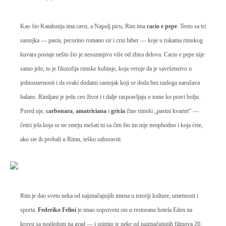
Kao što Katalonija ima cavu, a Napulj picu, Rim ima
cacio e pepe
. Testo sa tri
sastojka — pasta, pecorino romano sir i crni biber — koje u rukama rimskog
kuvara postaje nešto što je nesumnjivo više od zbira delova. Cacio e pepe nije
samo jelo; to je filozofija rimske kuhinje, koja veruje da je savršenstvo u
jednostavnosti i da svaki dodatni sastojak koji se doda bez razloga narušava
balans. Rimljani je jedu ceo život i i dalje raspravljaju o tome ko pravi bolju.
Pored nje,
carbonara
,
amatriciana
i
gricia
čine rimski „pastni kvartet“ —
četiri jela koja se ne smeju mešati ni sa čim što im nije neophodno i koja ćete,
ako ste ih probali u Rimu, teško zaboraviti.
Rim je dao svetu neka od najznačajnijih imena u istoriji kulture, umetnosti i
sporta.
Federiko Felini
je imao sopstveni sto u restoranu hotela Eden na
krovu sa pogledom na grad — i snimio je neke od najznačajnijih filmova 20.