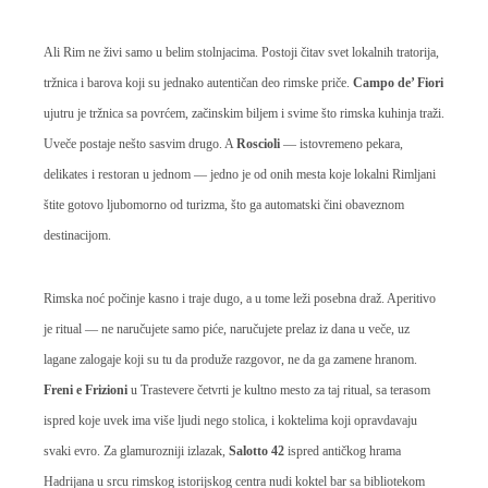
Ali Rim ne živi samo u belim stolnjacima. Postoji čitav svet lokalnih tratorija,
tržnica i barova koji su jednako autentičan deo rimske priče.
Campo de’ Fiori
ujutru je tržnica sa povrćem, začinskim biljem i svime što rimska kuhinja traži.
Uveče postaje nešto sasvim drugo. A
Roscioli
— istovremeno pekara,
delikates i restoran u jednom — jedno je od onih mesta koje lokalni Rimljani
štite gotovo ljubomorno od turizma, što ga automatski čini obaveznom
destinacijom.
Rimska noć počinje kasno i traje dugo, a u tome leži posebna draž. Aperitivo
je ritual — ne naručujete samo piće, naručujete prelaz iz dana u veče, uz
lagane zalogaje koji su tu da produže razgovor, ne da ga zamene hranom.
Freni e Frizioni
u Trastevere četvrti je kultno mesto za taj ritual, sa terasom
ispred koje uvek ima više ljudi nego stolica, i koktelima koji opravdavaju
svaki evro. Za glamurozniji izlazak,
Salotto 42
ispred antičkog hrama
Hadrijana u srcu rimskog istorijskog centra nudi koktel bar sa bibliotekom