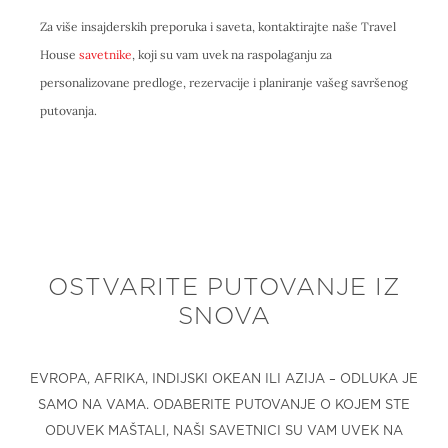
Za više insajderskih preporuka i saveta, kontaktirajte naše Travel
House
savetnike
, koji su vam uvek na raspolaganju za
personalizovane predloge, rezervacije i planiranje vašeg savršenog
putovanja.
OSTVARITE PUTOVANJE IZ
SNOVA
EVROPA, AFRIKA, INDIJSKI OKEAN ILI AZIJA – ODLUKA JE
SAMO NA VAMA. ODABERITE PUTOVANJE O KOJEM STE
ODUVEK MAŠTALI, NAŠI SAVETNICI SU VAM UVEK NA