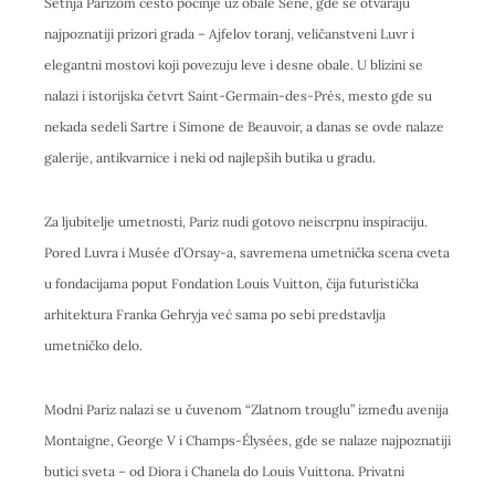
Šetnja Parizom često počinje uz obale Sene, gde se otvaraju
najpoznatiji prizori grada – Ajfelov toranj, veličanstveni Luvr i
elegantni mostovi koji povezuju leve i desne obale. U blizini se
nalazi i istorijska četvrt Saint-Germain-des-Prés, mesto gde su
nekada sedeli Sartre i Simone de Beauvoir, a danas se ovde nalaze
galerije, antikvarnice i neki od najlepših butika u gradu.
Za ljubitelje umetnosti, Pariz nudi gotovo neiscrpnu inspiraciju.
Pored Luvra i Musée d’Orsay-a, savremena umetnička scena cveta
u fondacijama poput Fondation Louis Vuitton, čija futuristička
arhitektura Franka Gehryja već sama po sebi predstavlja
umetničko delo.
Modni Pariz nalazi se u čuvenom “Zlatnom trouglu” između avenija
Montaigne, George V i Champs-Élysées, gde se nalaze najpoznatiji
butici sveta – od Diora i Chanela do Louis Vuittona. Privatni