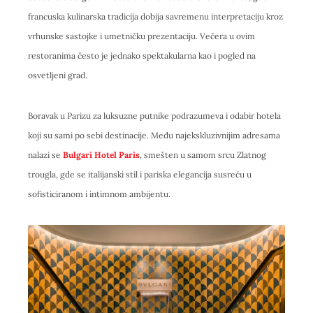
francuska kulinarska tradicija dobija savremenu interpretaciju kroz
vrhunske sastojke i umetničku prezentaciju. Večera u ovim
restoranima često je jednako spektakularna kao i pogled na
osvetljeni grad.
Boravak u Parizu za luksuzne putnike podrazumeva i odabir hotela
koji su sami po sebi destinacije. Među najekskluzivnijim adresama
nalazi se
Bulgari Hotel Paris
, smešten u samom srcu Zlatnog
trougla, gde se italijanski stil i pariska elegancija susreću u
sofisticiranom i intimnom ambijentu.