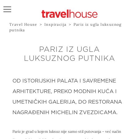
Travel House
>
Inspiracija
>
Pariz iz ugla luksuznog
POŠALJITE UPIT
putnika
PARIZ IZ UGLA
LUKSUZNOG PUTNIKA
OD ISTORIJSKIH PALATA I SAVREMENE
ARHITEKTURE, PREKO MODNIH KUĆA I
UMETNIČKIH GALERIJA, DO RESTORANA
NAGRAĐENIH MICHELIN ZVEZDICAMA.
Pariz je grad u kojem luksuz nije samo stil putovanja – već način