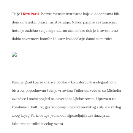
Tu je i
Ritz Paris
, bezvremenska institucija koja je decenijama bila
dom umetnika, pisaca i aristokratije. Nakon pažljive restauracije,
hotel je zadržao svoju legendarnu atmosferu dok je istovremeno
dobio savremeni komfor i luksuz koji očekuju današnji putnici.
Pariz je grad koji se otkriva polako – kroz doručak u elegantnom
bistrou, popodnevnu šetnju vrtovima Tuileries, večeru uz Michelin
zvezdice i noćni pogled na osvetljeni Ajfelov toranj. Upravo u toj
kombinaciji kulture, gastronomije i bezvremenskog stila leži razlog
zbog kojeg Pariz ostaje jedna od najpoželjnijih destinacija za
luksuzne putnike iz celog sveta.