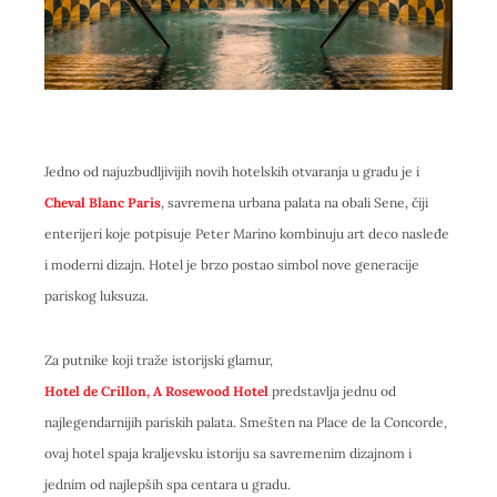
Jedno od najuzbudljivijih novih hotelskih otvaranja u gradu je i
Cheval Blanc Paris
, savremena urbana palata na obali Sene, čiji
enterijeri koje potpisuje Peter Marino kombinuju art deco nasleđe
i moderni dizajn. Hotel je brzo postao simbol nove generacije
pariskog luksuza.
Za putnike koji traže istorijski glamur,
Hotel de Crillon, A Rosewood Hotel
predstavlja jednu od
najlegendarnijih pariskih palata. Smešten na Place de la Concorde,
ovaj hotel spaja kraljevsku istoriju sa savremenim dizajnom i
jednim od najlepših spa centara u gradu.