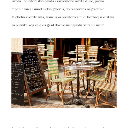
života. Od istorijskih palata i savremene arhitekture, preko
modnih kuća i umetničkih galerija, do restorana nagrađenih
Michelin zvezdicama, francuska prestonica nudi bezbroj iskustava
za putnike koji žele da grad dožive na najsofisticiraniji način.