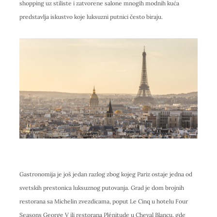
shopping uz stiliste i zatvorene salone mnogih modnih kuća
predstavlja iskustvo koje luksuzni putnici često biraju.
Gastronomija je još jedan razlog zbog kojeg Pariz ostaje jedna od
svetskih prestonica luksuznog putovanja. Grad je dom brojnih
restorana sa Michelin zvezdicama, poput Le Cinq u hotelu Four
Seasons George V ili restorana Plénitude u Cheval Blancu, gde