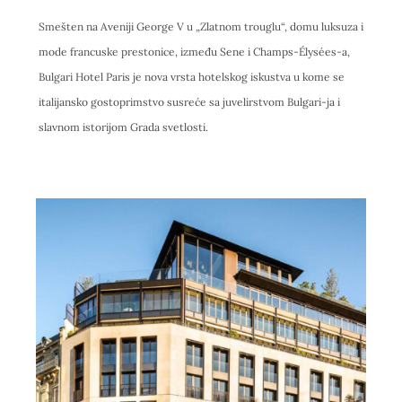
Smešten na Aveniji George V u „Zlatnom trouglu“, domu luksuza i
mode francuske prestonice, između Sene i Champs-Élysées-a,
Bulgari Hotel Paris je nova vrsta hotelskog iskustva u kome se
italijansko gostoprimstvo susreće sa juvelirstvom Bulgari-ja i
slavnom istorijom Grada svetlosti.