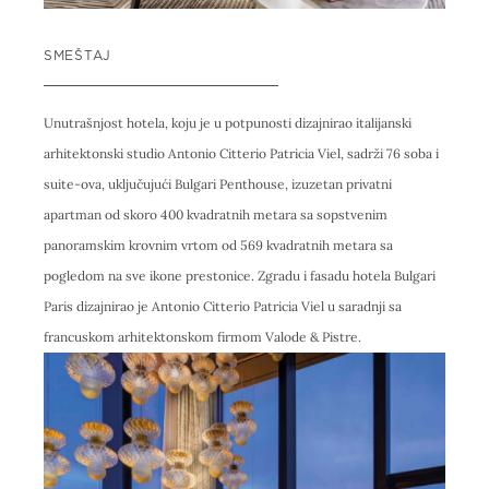
SMEŠTAJ
Unutrašnjost hotela, koju je u potpunosti dizajnirao italijanski
arhitektonski studio Antonio Citterio Patricia Viel, sadrži 76 soba i
suite-ova, uključujući Bulgari Penthouse, izuzetan privatni
apartman od skoro 400 kvadratnih metara sa sopstvenim
panoramskim krovnim vrtom od 569 kvadratnih metara sa
pogledom na sve ikone prestonice. Zgradu i fasadu hotela Bulgari
Paris dizajnirao je Antonio Citterio Patricia Viel u saradnji sa
francuskom arhitektonskom firmom Valode & Pistre.