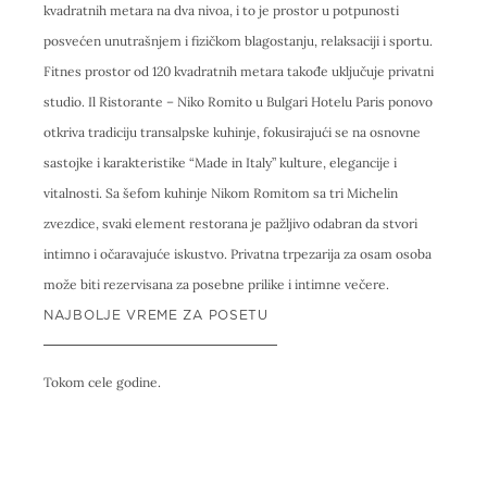
kvadratnih metara na dva nivoa, i to je prostor u potpunosti
posvećen unutrašnjem i fizičkom blagostanju, relaksaciji i sportu.
Fitnes prostor od 120 kvadratnih metara takođe uključuje privatni
studio. Il Ristorante – Niko Romito u Bulgari Hotelu Paris ponovo
otkriva tradiciju transalpske kuhinje, fokusirajući se na osnovne
sastojke i karakteristike “Made in Italy” kulture, elegancije i
vitalnosti. Sa šefom kuhinje Nikom Romitom sa tri Michelin
zvezdice, svaki element restorana je pažljivo odabran da stvori
intimno i očaravajuće iskustvo. Privatna trpezarija za osam osoba
može biti rezervisana za posebne prilike i intimne večere.
NAJBOLJE VREME ZA POSETU
Tokom cele godine.