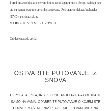
Pored tima osoblja koje će vam biti na raspolaganju, tu su i brojni sadržaji kao
što su kamin, potpuno opremljena teretana, iPod stanica, đakuzi, biblioteka
(DVD), parking, sef, itd.
NAJBOLJE VREME ZA POSETU
Od decembra do aprila.
OSTVARITE PUTOVANJE IZ
SNOVA
EVROPA, AFRIKA, INDIJSKI OKEAN ILI AZIJA – ODLUKA JE
SAMO NA VAMA. ODABERITE PUTOVANJE O KOJEM STE
ODUVEK MAŠTALI, NAŠI SAVETNICI SU VAM UVEK NA