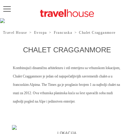
POŠALJITE UPIT
Travel House
>
Evropa
>
Francuska
>
Chalet Cragganmore
CHALET CRAGGANMORE
Kombinujući dinamičnu arhitekturu i stil enterijera sa vrhunskom lokacijom,
Chalet Cragganmore je jedan od najupečatljivijih savremenih chalet-a u
francuskim Alpima. The Times ga je proglasio brojem 1 za najbolji chalet na
stazi za 2012. Ova vrhunska planinska kuća sa šest spavaćih soba nudi
najbolji pogled na Alpe i jedinstven enterijer.
LOKACIJA