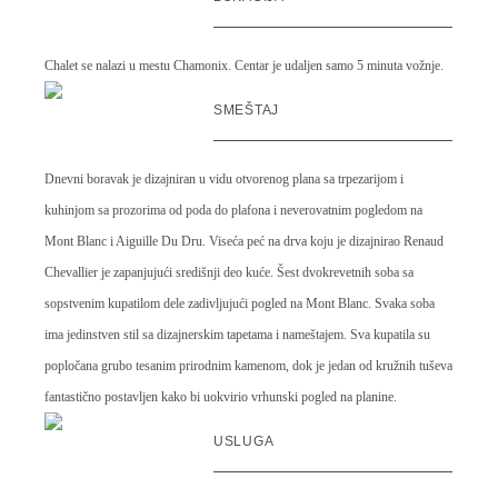
Chalet se nalazi u mestu Chamonix. Centar je udaljen samo 5 minuta vožnje.
SMEŠTAJ
Dnevni boravak je dizajniran u vidu otvorenog plana sa trpezarijom i
kuhinjom sa prozorima od poda do plafona i neverovatnim pogledom na
Mont Blanc i Aiguille Du Dru. Viseća peć na drva koju je dizajnirao Renaud
Chevallier je zapanjujući središnji deo kuće. Šest dvokrevetnih soba sa
sopstvenim kupatilom dele zadivljujući pogled na Mont Blanc. Svaka soba
ima jedinstven stil sa dizajnerskim tapetama i nameštajem. Sva kupatila su
popločana grubo tesanim prirodnim kamenom, dok je jedan od kružnih tuševa
fantastično postavljen kako bi uokvirio vrhunski pogled na planine.
USLUGA