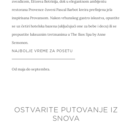
zvezdicom, Ettorea Botrinija, dok u elegantnom ambijentu
restorana Provence čuveni Pascal Barbot kreira prefinjena jela
inspirisana Provansom. Nakon vrhunskog gastro iskustva, opustite
se uz četiri hotelska bazena (uključujući one za bebe i decu) ili se
prepustite luksuznim tretmanima u The Ikos Spa by Anne
Semonon.
NAJBOLJE VREME ZA POSETU
Od maja do septembra.
OSTVARITE PUTOVANJE IZ
SNOVA