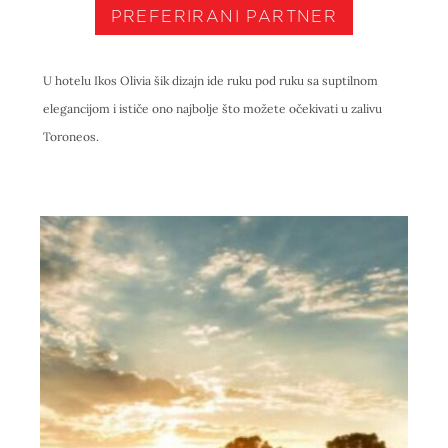
PREFERIRANI PARTNER
U hotelu Ikos Olivia šik dizajn ide ruku pod ruku sa suptilnom
elegancijom i ističe ono najbolje što možete očekivati u zalivu
Toroneos.