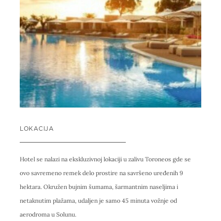
LOKACIJA
Hotel se nalazi na ekskluzivnoj lokaciji u zalivu Toroneos gde se
ovo savremeno remek delo prostire na savršeno uređenih 9
hektara. Okružen bujnim šumama, šarmantnim naseljima i
netaknutim plažama, udaljen je samo 45 minuta vožnje od
aerodroma u Solunu.