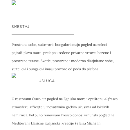
SMEŠTAJ
Prostrane sobe, suite-ovi i bungalovi imaju pogled na zeleni
pejzaž, plavo more, prelepo uređene privatne vrtove, bazene i
prostrane terase. Svetle, prostrane i moderno dizajnirane sobe,
suite-ovi i bungalovi imaju prozore od poda do plafona.
USLUGA
U restoranu Ouzo, uz pogled na Egejsko more i opuštenu
al fresco
atmosferu, uživajte u inovativnim grčkim ukusima od lokalnih
namirnica. Potpuno renovirani Fresco donosi vrhunski pogled na
Mediteran i klasične italijanske kreacije šefa sa Michelin