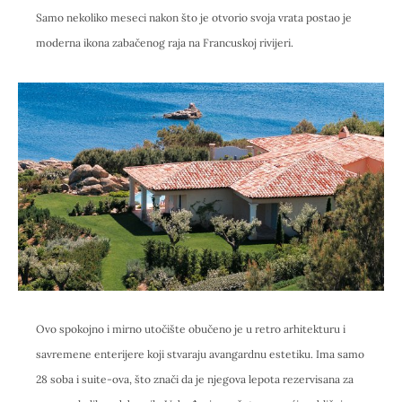
Samo nekoliko meseci nakon što je otvorio svoja vrata postao je
moderna ikona zabačenog raja na Francuskoj rivijeri.
Ovo spokojno i mirno utočište obučeno je u retro arhitekturu i
savremene enterijere koji stvaraju avangardnu estetiku. Ima samo
28 soba i suite-ova, što znači da je njegova lepota rezervisana za