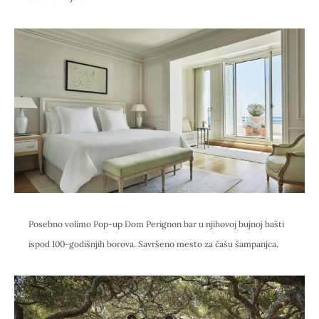
Posebno volimo Pop-up Dom Perignon bar u njihovoj bujnoj bašti
ispod 100-godišnjih borova. Savršeno mesto za čašu šampanjca.