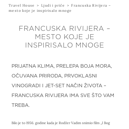
Travel House
>
Ljudi i priče
>
Francuska Rivijera –
mesto koje je inspirisalo mnoge
FRANCUSKA RIVIJERA –
MESTO KOJE JE
INSPIRISALO MNOGE
PRIJATNA KLIMA, PRELEPA BOJA MORA,
OČUVANA PRIRODA, PRVOKLASNI
VINOGRADI I JET-SET NAČIN ŽIVOTA –
FRANCUSKA RIVIJERA IMA SVE ŠTO VAM
TREBA.
Bilo je to 1956. godine kada je Rodžer Vadim snimio film „I Bog