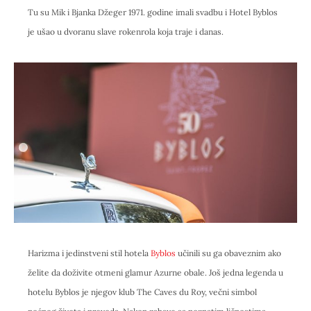
Tu su Mik i Bjanka Džeger 1971. godine imali svadbu i Hotel Byblos
je ušao u dvoranu slave rokenrola koja traje i danas.
Harizma i jedinstveni stil hotela
Byblos
učinili su ga obaveznim ako
želite da doživite otmeni glamur Azurne obale. Još jedna legenda u
hotelu Byblos je njegov klub The Caves du Roy, večni simbol