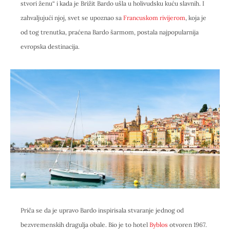
stvori ženu“ i kada je Brižit Bardo ušla u holivudsku kuću slavnih. I
zahvaljujući njoj, svet se upoznao sa
Francuskom rivijerom
, koja je
od tog trenutka, praćena Bardo šarmom, postala najpopularnija
evropska destinacija.
Priča se da je upravo Bardo inspirisala stvaranje jednog od
bezvremenskih dragulja obale. Bio je to hotel
Byblos
otvoren 1967.