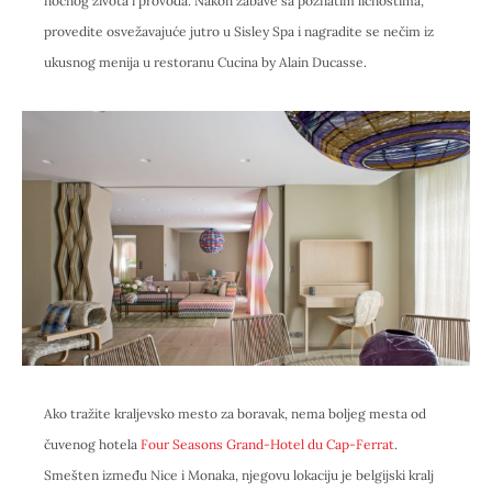
noćnog života i provoda. Nakon zabave sa poznatim ličnostima,
provedite osvežavajuće jutro u Sisley Spa i nagradite se nečim iz
ukusnog menija u restoranu Cucina by Alain Ducasse.
Ako tražite kraljevsko mesto za boravak, nema boljeg mesta od
čuvenog hotela
Four Seasons Grand-Hotel du Cap-Ferrat
.
Smešten između Nice i Monaka, njegovu lokaciju je belgijski kralj