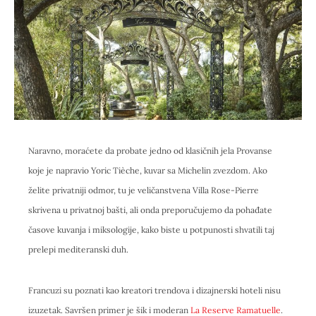
Naravno, moraćete da probate jedno od klasičnih jela Provanse
koje je napravio Yoric Tièche, kuvar sa Michelin zvezdom. Ako
želite privatniji odmor, tu je veličanstvena Villa Rose-Pierre
skrivena u privatnoj bašti, ali onda preporučujemo da pohađate
časove kuvanja i miksologije, kako biste u potpunosti shvatili taj
prelepi mediteranski duh.
Francuzi su poznati kao kreatori trendova i dizajnerski hoteli nisu
izuzetak. Savršen primer je šik i moderan
La Reserve Ramatuelle
.