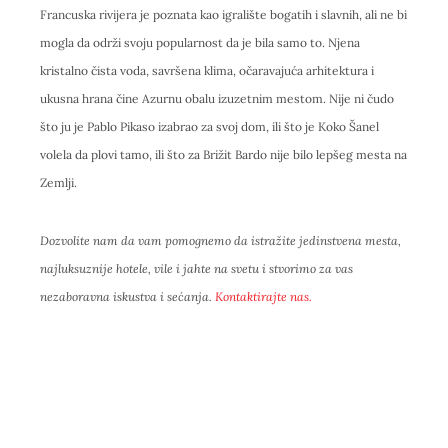
Francuska rivijera je poznata kao igralište bogatih i slavnih, ali ne bi
mogla da održi svoju popularnost da je bila samo to. Njena
kristalno čista voda, savršena klima, očaravajuća arhitektura i
ukusna hrana čine Azurnu obalu izuzetnim mestom. Nije ni čudo
što ju je Pablo Pikaso izabrao za svoj dom, ili što je Koko Šanel
volela da plovi tamo, ili što za Brižit Bardo nije bilo lepšeg mesta na
Zemlji.
Dozvolite nam da vam pomognemo da istražite jedinstvena mesta,
najluksuznije hotele, vile i jahte na svetu i stvorimo za vas
nezaboravna iskustva i sećanja.
Kontaktirajte nas.