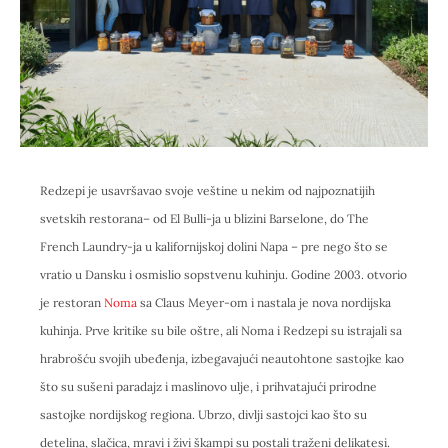
Redzepi je usavršavao svoje veštine u nekim od najpoznatijih
svetskih restorana– od El Bulli-ja u blizini Barselone, do The
French Laundry-ja u kalifornijskoj dolini Napa – pre nego što se
vratio u Dansku i osmislio sopstvenu kuhinju. Godine 2003. otvorio
je restoran
Noma
sa Claus Meyer-om i nastala je nova nordijska
kuhinja. Prve kritike su bile oštre, ali Noma i Redzepi su istrajali sa
hrabrošću svojih ubeđenja, izbegavajući neautohtone sastojke kao
što su sušeni paradajz i maslinovo ulje, i prihvatajući prirodne
sastojke nordijskog regiona. Ubrzo, divlji sastojci kao što su
detelina, slačica, mravi i živi škampi su postali traženi delikatesi.