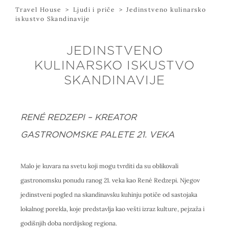
Travel House
>
Ljudi i priče
>
Jedinstveno kulinarsko
iskustvo Skandinavije
JEDINSTVENO
KULINARSKO ISKUSTVO
SKANDINAVIJE
RENÉ REDZEPI – KREATOR
GASTRONOMSKE PALETE 21. VEKA
Malo je kuvara na svetu koji mogu tvrditi da su oblikovali
gastronomsku ponudu ranog 21. veka kao René Redzepi. Njegov
jedinstveni pogled na skandinavsku kuhinju potiče od sastojaka
lokalnog porekla, koje predstavlja kao vešti izraz kulture, pejzaža i
godišnjih doba nordijskog regiona.