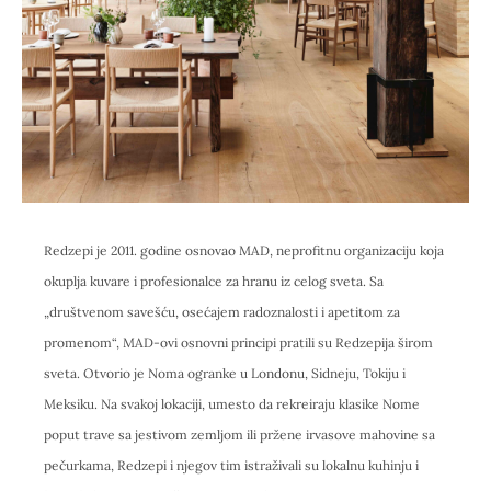
Redzepi je 2011. godine osnovao MAD, neprofitnu organizaciju koja
okuplja kuvare i profesionalce za hranu iz celog sveta. Sa
„društvenom savešću, osećajem radoznalosti i apetitom za
promenom“, MAD-ovi osnovni principi pratili su Redzepija širom
sveta. Otvorio je Noma ogranke u Londonu, Sidneju, Tokiju i
Meksiku. Na svakoj lokaciji, umesto da rekreiraju klasike Nome
poput trave sa jestivom zemljom ili pržene irvasove mahovine sa
pečurkama, Redzepi i njegov tim istraživali su lokalnu kuhinju i