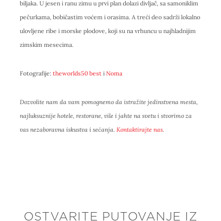
biljaka. U jesen i ranu zimu u prvi plan dolazi divljač, sa samoniklim
pečurkama, bobičastim voćem i orasima. A treći deo sadrži lokalno
ulovljene ribe i morske plodove, koji su na vrhuncu u najhladnijim
zimskim mesecima.
Fotografije:
theworlds50 best
i
Noma
Dozvolite nam da vam pomognemo da istražite jedinstvena mesta,
najluksuznije hotele, restorane, vile i jahte na svetu i stvorimo za
vas nezaboravna iskustva i sećanja.
Kontaktirajte nas
.
OSTVARITE PUTOVANJE IZ