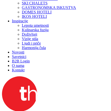
SKI CHALETS
GASTRONOMSKA ISKUSTVA
DOMES HOTELI
IKOS HOTELI
Inspiracije
Lepota umetnosti
Kulinarska fuzija
Doživljaji
Vizije stila
Ljudi i priče
Harmonija čula
Novosti
Savetnici
B2B Login
O nama
Kontakt