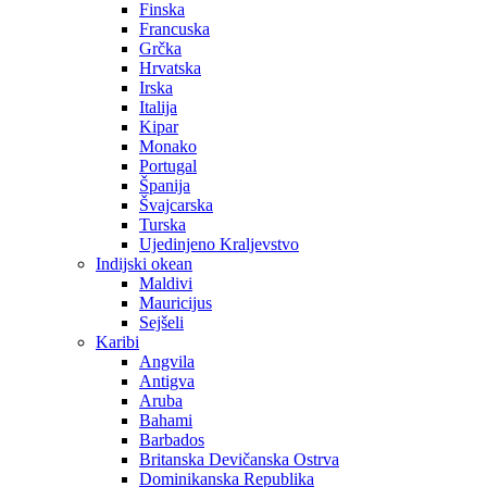
Finska
Francuska
Grčka
Hrvatska
Irska
Italija
Kipar
Monako
Portugal
Španija
Švajcarska
Turska
Ujedinjeno Kraljevstvo
Indijski okean
Maldivi
Mauricijus
Sejšeli
Karibi
Angvila
Antigva
Aruba
Bahami
Barbados
Britanska Devičanska Ostrva
Dominikanska Republika