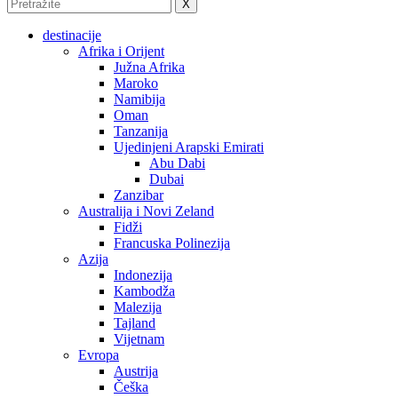
X
destinacije
Afrika i Orijent
Južna Afrika
Maroko
Namibija
Oman
Tanzanija
Ujedinjeni Arapski Emirati
Abu Dabi
Dubai
Zanzibar
Australija i Novi Zeland
Fidži
Francuska Polinezija
Azija
Indonezija
Kambodža
Malezija
Tajland
Vijetnam
Evropa
Austrija
Češka