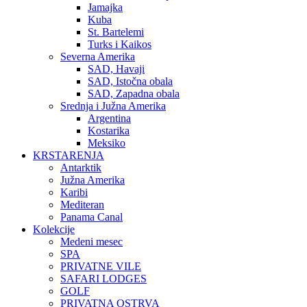
Jamajka
Kuba
St. Bartelemi
Turks i Kaikos
Severna Amerika
SAD, Havaji
SAD, Istočna obala
SAD, Zapadna obala
Srednja i Južna Amerika
Argentina
Kostarika
Meksiko
KRSTARENJA
Antarktik
Južna Amerika
Karibi
Mediteran
Panama Canal
Kolekcije
Medeni mesec
SPA
PRIVATNE VILE
SAFARI LODGES
GOLF
PRIVATNA OSTRVA