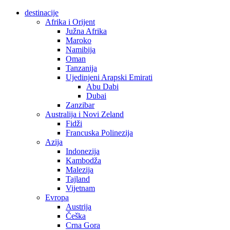
destinacije
Afrika i Orijent
Južna Afrika
Maroko
Namibija
Oman
Tanzanija
Ujedinjeni Arapski Emirati
Abu Dabi
Dubai
Zanzibar
Australija i Novi Zeland
Fidži
Francuska Polinezija
Azija
Indonezija
Kambodža
Malezija
Tajland
Vijetnam
Evropa
Austrija
Češka
Crna Gora