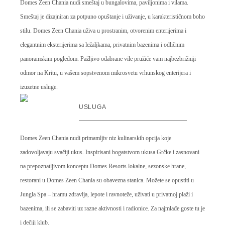
Domes Zeen Chania nudi smeštaj u bungalovima, paviljonima i vilama.
Smeštaj je dizajniran za potpuno opuštanje i uživanje, u karakterističnom boho
stilu. Domes Zeen Chania uživa u prostranim, otvorenim enterijerima i
elegantnim eksterijerima sa ležaljkama, privatnim bazenima i odličnim
panoramskim pogledom. Pažljivo odabrane vile pružiće vam najbezbrižniji
odmor na Kritu, u vašem sopstvenom mikrosvetu vrhunskog enterijera i
izuzetne usluge.
USLUGA
Domes Zeen Chania nudi primamljiv niz kulinarskih opcija koje
zadovoljavaju svačiji ukus. Inspirisani bogatstvom ukusa Grčke i zasnovani
na prepoznatljivom konceptu Domes Resorts lokalne, sezonske hrane,
restorani u Domes Zeen Chania su obavezna stanica. Možete se opustiti u
Jungla Spa – hramu zdravlja, lepote i ravnoteže, uživati u privatnoj plaži i
bazenima, ili se zabaviti uz razne aktivnosti i radionice. Za najmlađe goste tu je
i dečiji klub.