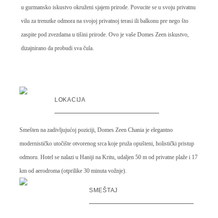
u gurmansko iskustvo okruženi sjajem prirode. Povucite se u svoju privatnu
vilu za trenutke odmora na svojoj privatnoj terasi ili balkonu pre nego što
zaspite pod zvezdama u tišini prirode. Ovo je vaše Domes Zeen iskustvo,
dizajnirano da probudi sva čula.
LOKACIJA
Smešten na zadivljujućoj poziciji, Domes Zeen Chania je elegantno
modernističko utočište otvorenog srca koje pruža opušteni, holistički pristup
odmoru. Hotel se nalazi u Haniji na Kritu, udaljen 50 m od privatne plaže i 17
km od aerodroma (otprilike 30 minuta vožnje).
SMEŠTAJ