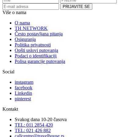
Više o nama
O nama
TH NETWORK
Često postavljana pitanja
Osiguranja
Politika privatnosti
Opšti uslovi putovanja
Podaci o identifikaciji
Polisa garancije putovanja
Social
instagram
facebook
Linkedin
pinterest
Kontakt
Svakog dana 10-20 časova
TEL: 011 2854 420
TEL: 021 426 882
callcentre@travelhouse.rs