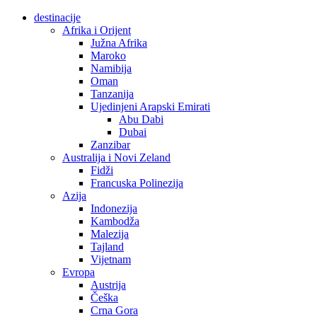
destinacije
Afrika i Orijent
Južna Afrika
Maroko
Namibija
Oman
Tanzanija
Ujedinjeni Arapski Emirati
Abu Dabi
Dubai
Zanzibar
Australija i Novi Zeland
Fidži
Francuska Polinezija
Azija
Indonezija
Kambodža
Malezija
Tajland
Vijetnam
Evropa
Austrija
Češka
Crna Gora