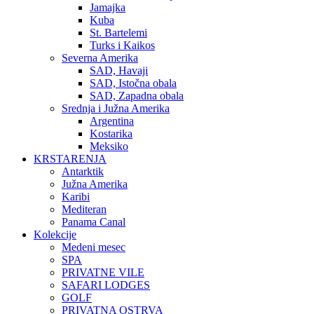
Jamajka
Kuba
St. Bartelemi
Turks i Kaikos
Severna Amerika
SAD, Havaji
SAD, Istočna obala
SAD, Zapadna obala
Srednja i Južna Amerika
Argentina
Kostarika
Meksiko
KRSTARENJA
Antarktik
Južna Amerika
Karibi
Mediteran
Panama Canal
Kolekcije
Medeni mesec
SPA
PRIVATNE VILE
SAFARI LODGES
GOLF
PRIVATNA OSTRVA