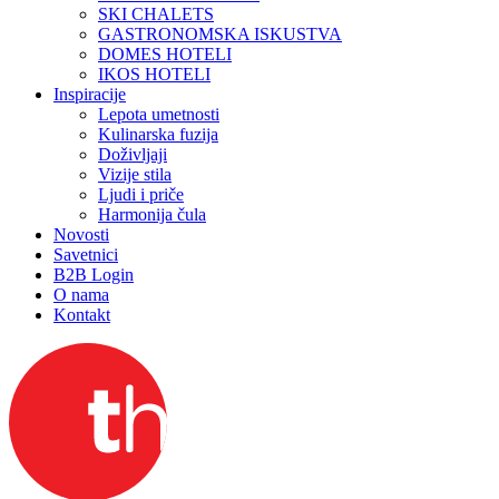
SKI CHALETS
GASTRONOMSKA ISKUSTVA
DOMES HOTELI
IKOS HOTELI
Inspiracije
Lepota umetnosti
Kulinarska fuzija
Doživljaji
Vizije stila
Ljudi i priče
Harmonija čula
Novosti
Savetnici
B2B Login
O nama
Kontakt