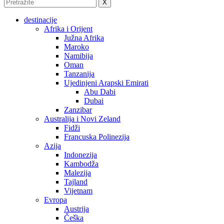
X
destinacije
Afrika i Orijent
Južna Afrika
Maroko
Namibija
Oman
Tanzanija
Ujedinjeni Arapski Emirati
Abu Dabi
Dubai
Zanzibar
Australija i Novi Zeland
Fidži
Francuska Polinezija
Azija
Indonezija
Kambodža
Malezija
Tajland
Vijetnam
Evropa
Austrija
Češka