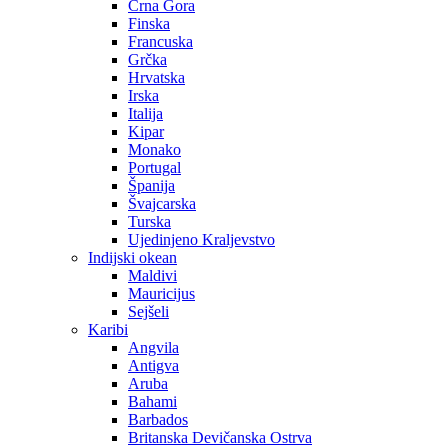
Crna Gora
Finska
Francuska
Grčka
Hrvatska
Irska
Italija
Kipar
Monako
Portugal
Španija
Švajcarska
Turska
Ujedinjeno Kraljevstvo
Indijski okean
Maldivi
Mauricijus
Sejšeli
Karibi
Angvila
Antigva
Aruba
Bahami
Barbados
Britanska Devičanska Ostrva