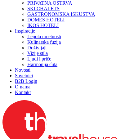
PRIVATNA OSTRVA
SKI CHALETS
GASTRONOMSKA ISKUSTVA
DOMES HOTELI
IKOS HOTELI
Inspiracije
Lepota umetnosti
Kulinarska fuzija
Doživljaji
Vizije stila
Ljudi i priče
Harmonija čula
Novosti
Savetnici
B2B Login
O nama
Kontakt