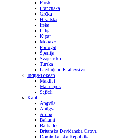
Finska
Francuska
Grčka
Hrvatska
Irska
Italija
Kipar
Monako
Portugal
Španija
Švajcarska
Turska
Ujedinjeno Kraljevstvo
Indijski okean
Maldivi
Mauricijus
Sejšeli
Karibi
Angvila
Antigva
Aruba
Bahami
Barbados
Britanska Devičanska Ostrva
Dominikanska Republika