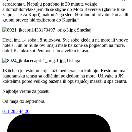
aerodroma u Napulju potrebno je 30 minuta vožnje
automobilom/taksijem da se stigne do Molo Beverela (glavne luke
za polaske za Kapri), nakon čega sledi 60-minutni privatni čamac ili
grupni prevoz hidrogliserom do Kaprija.“
Smeštaj
Hotel ima 14 soba i 8 suite-ova. Sve sobe gledaju na more ili vrtove
hotela. Junior Suite-ovi imaju male balkone sa pogledom na more,
dok J.K. luksuzni Penthouse ima veliku terasu.
Usluga
JKitchen je restoran koji služi mediteransku kuhinju. Restoran ima
panoramsku terasu sa odličnim pogledom na more. Uživajte u JK
koktelima pored velikog bazena ili opuštajućoj masaži u spa centru.
Najbolje vreme za posetu
Od maja do septembra.
011 285 44 20