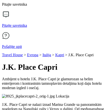
Pitajte savetnika
Pitajte savetnika
Pošaljite upit
Travel House
>
Evropa
>
Italija
>
Kapri
>
J.K. Place Capri
J.K. Place Capri
Ambijent u hotelu J.K. Place Capri je glamurozan sa belim
enterijerom i kontrastnim tamnoplavim detaljima koji daju hotelu
moderan izgled i osećaj.
Lokacija
J.K. Place Capri se nalazi iznad Marina Grande sa panoramskim
pogledom na Napuljski zaliv i Vezuv u daljini. Od međunarodnog