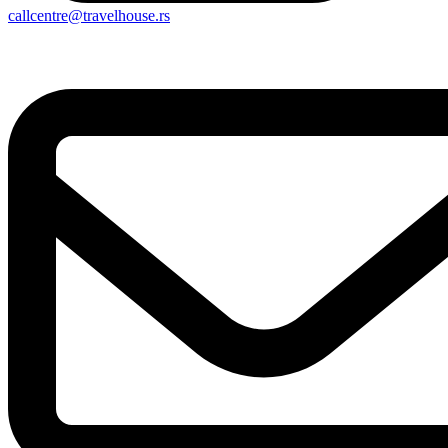
callcentre@travelhouse.rs