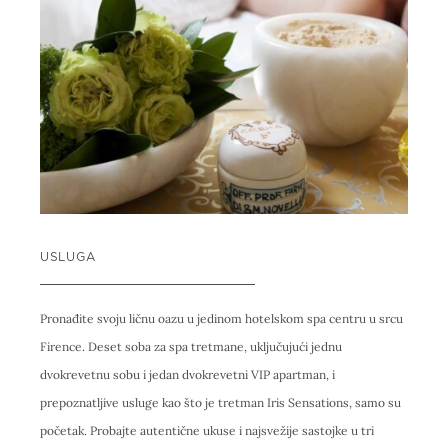
USLUGA
Pronađite svoju ličnu oazu u jedinom hotelskom spa centru u srcu
Firence. Deset soba za spa tretmane, uključujući jednu
dvokrevetnu sobu i jedan dvokrevetni VIP apartman, i
prepoznatljive usluge kao što je tretman Iris Sensations, samo su
početak. Probajte autentične ukuse i najsvežije sastojke u tri