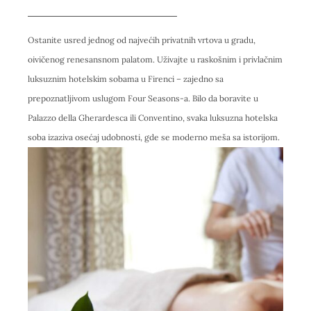
Ostanite usred jednog od najvećih privatnih vrtova u gradu,
oivičenog renesansnom palatom. Uživajte u raskošnim i privlačnim
luksuznim hotelskim sobama u Firenci – zajedno sa
prepoznatljivom uslugom Four Seasons-a. Bilo da boravite u
Palazzo della Gherardesca ili Conventino, svaka luksuzna hotelska
soba izaziva osećaj udobnosti, gde se moderno meša sa istorijom.