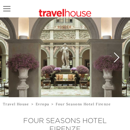
POŠALJITE UPIT
Travel House
>
Evropa
>
Four Seasons Hotel Firenze
FOUR SEASONS HOTEL
FIRENZE