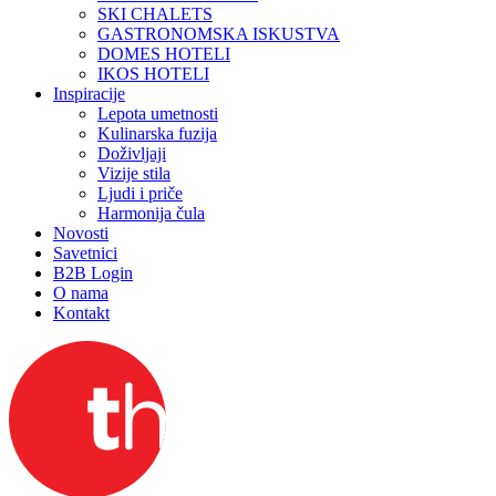
SKI CHALETS
GASTRONOMSKA ISKUSTVA
DOMES HOTELI
IKOS HOTELI
Inspiracije
Lepota umetnosti
Kulinarska fuzija
Doživljaji
Vizije stila
Ljudi i priče
Harmonija čula
Novosti
Savetnici
B2B Login
O nama
Kontakt