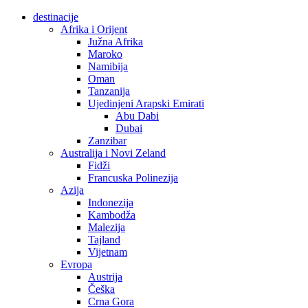
destinacije
Afrika i Orijent
Južna Afrika
Maroko
Namibija
Oman
Tanzanija
Ujedinjeni Arapski Emirati
Abu Dabi
Dubai
Zanzibar
Australija i Novi Zeland
Fidži
Francuska Polinezija
Azija
Indonezija
Kambodža
Malezija
Tajland
Vijetnam
Evropa
Austrija
Češka
Crna Gora