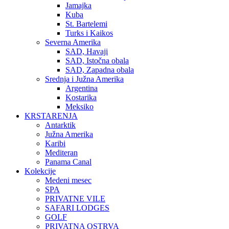
Jamajka
Kuba
St. Bartelemi
Turks i Kaikos
Severna Amerika
SAD, Havaji
SAD, Istočna obala
SAD, Zapadna obala
Srednja i Južna Amerika
Argentina
Kostarika
Meksiko
KRSTARENJA
Antarktik
Južna Amerika
Karibi
Mediteran
Panama Canal
Kolekcije
Medeni mesec
SPA
PRIVATNE VILE
SAFARI LODGES
GOLF
PRIVATNA OSTRVA