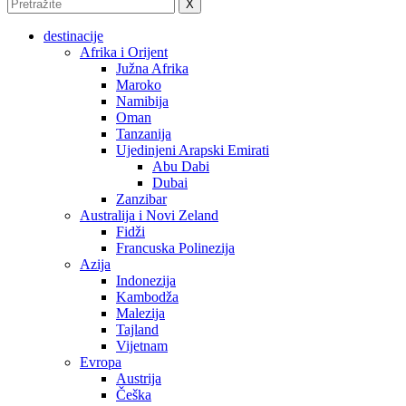
X
destinacije
Afrika i Orijent
Južna Afrika
Maroko
Namibija
Oman
Tanzanija
Ujedinjeni Arapski Emirati
Abu Dabi
Dubai
Zanzibar
Australija i Novi Zeland
Fidži
Francuska Polinezija
Azija
Indonezija
Kambodža
Malezija
Tajland
Vijetnam
Evropa
Austrija
Češka