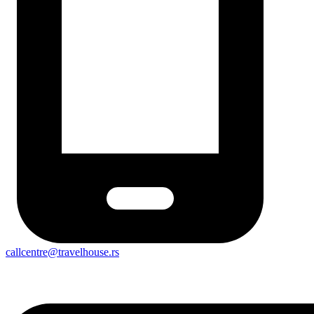
callcentre@travelhouse.rs