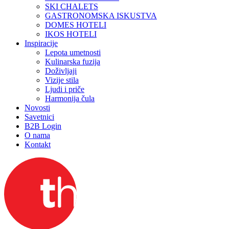
SKI CHALETS
GASTRONOMSKA ISKUSTVA
DOMES HOTELI
IKOS HOTELI
Inspiracije
Lepota umetnosti
Kulinarska fuzija
Doživljaji
Vizije stila
Ljudi i priče
Harmonija čula
Novosti
Savetnici
B2B Login
O nama
Kontakt