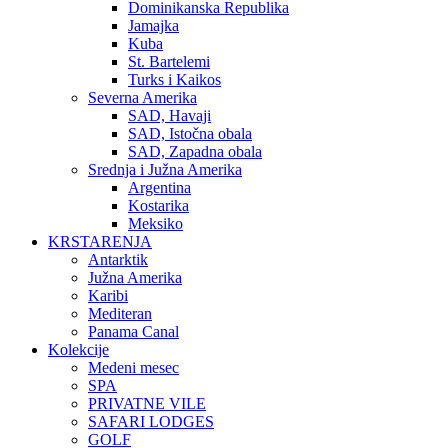
Dominikanska Republika
Jamajka
Kuba
St. Bartelemi
Turks i Kaikos
Severna Amerika
SAD, Havaji
SAD, Istočna obala
SAD, Zapadna obala
Srednja i Južna Amerika
Argentina
Kostarika
Meksiko
KRSTARENJA
Antarktik
Južna Amerika
Karibi
Mediteran
Panama Canal
Kolekcije
Medeni mesec
SPA
PRIVATNE VILE
SAFARI LODGES
GOLF