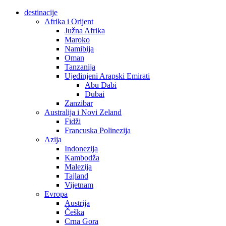
destinacije
Afrika i Orijent
Južna Afrika
Maroko
Namibija
Oman
Tanzanija
Ujedinjeni Arapski Emirati
Abu Dabi
Dubai
Zanzibar
Australija i Novi Zeland
Fidži
Francuska Polinezija
Azija
Indonezija
Kambodža
Malezija
Tajland
Vijetnam
Evropa
Austrija
Češka
Crna Gora