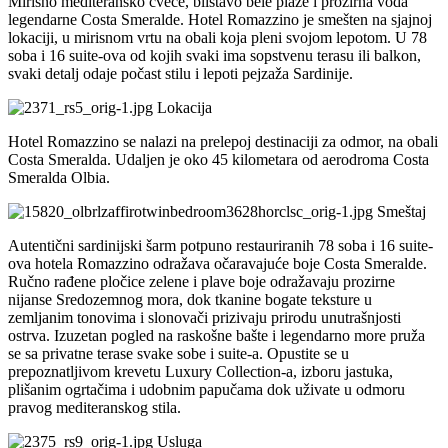
Mirisno mediteransko cveće, blistavo bele plaže i prozirna voda
legendarne Costa Smeralde. Hotel Romazzino je smešten na sjajnoj
lokaciji, u mirisnom vrtu na obali koja pleni svojom lepotom. U 78
soba i 16 suite-ova od kojih svaki ima sopstvenu terasu ili balkon,
svaki detalj odaje počast stilu i lepoti pejzaža Sardinije.
Lokacija
Hotel Romazzino se nalazi na prelepoj destinaciji za odmor, na obali
Costa Smeralda. Udaljen je oko 45 kilometara od aerodroma Costa
Smeralda Olbia.
Smeštaj
Autentični sardinijski šarm potpuno restauriranih 78 soba i 16 suite-
ova hotela Romazzino odražava očaravajuće boje Costa Smeralde.
Ručno rađene pločice zelene i plave boje odražavaju prozirne
nijanse Sredozemnog mora, dok tkanine bogate teksture u
zemljanim tonovima i slonovači prizivaju prirodu unutrašnjosti
ostrva. Izuzetan pogled na raskošne bašte i legendarno more pruža
se sa privatne terase svake sobe i suite-a. Opustite se u
prepoznatljivom krevetu Luxury Collection-a, izboru jastuka,
plišanim ogrtačima i udobnim papučama dok uživate u odmoru
pravog mediteranskog stila.
Usluga