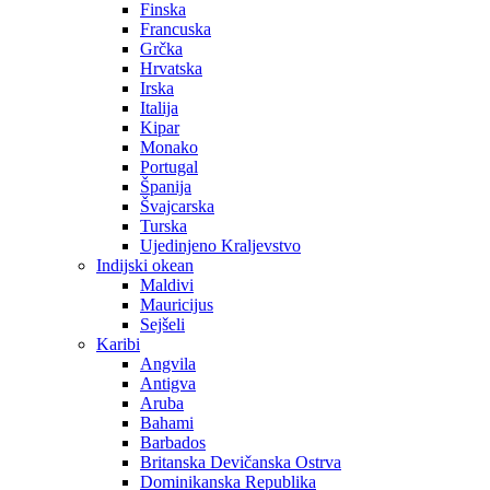
Finska
Francuska
Grčka
Hrvatska
Irska
Italija
Kipar
Monako
Portugal
Španija
Švajcarska
Turska
Ujedinjeno Kraljevstvo
Indijski okean
Maldivi
Mauricijus
Sejšeli
Karibi
Angvila
Antigva
Aruba
Bahami
Barbados
Britanska Devičanska Ostrva
Dominikanska Republika