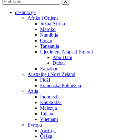
X
destinacije
Afrika i Orijent
Južna Afrika
Maroko
Namibija
Oman
Tanzanija
Ujedinjeni Arapski Emirati
Abu Dabi
Dubai
Zanzibar
Australija i Novi Zeland
Fidži
Francuska Polinezija
Azija
Indonezija
Kambodža
Malezija
Tajland
Vijetnam
Evropa
Austrija
Češka