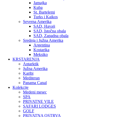
Jamajka
Kuba
St. Bartelemi
Turks i Kaikos
Severna Amerika
SAD, Havaji
SAD, Istočna obala
SAD, Zapadna obala
Srednja i Južna Amerika
Argentina
Kostarika
Meksiko
KRSTARENJA
Antarktik
Južna Amerika
Karibi
Mediteran
Panama Canal
Kolekcije
Medeni mesec
SPA
PRIVATNE VILE
SAFARI LODGES
GOLF
PRIVATNA OSTRVA