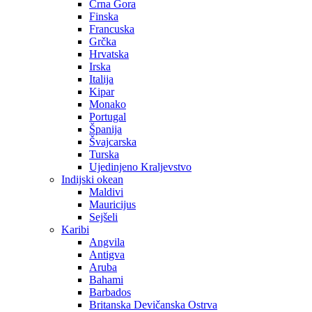
Crna Gora
Finska
Francuska
Grčka
Hrvatska
Irska
Italija
Kipar
Monako
Portugal
Španija
Švajcarska
Turska
Ujedinjeno Kraljevstvo
Indijski okean
Maldivi
Mauricijus
Sejšeli
Karibi
Angvila
Antigva
Aruba
Bahami
Barbados
Britanska Devičanska Ostrva