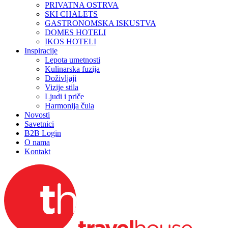
PRIVATNA OSTRVA
SKI CHALETS
GASTRONOMSKA ISKUSTVA
DOMES HOTELI
IKOS HOTELI
Inspiracije
Lepota umetnosti
Kulinarska fuzija
Doživljaji
Vizije stila
Ljudi i priče
Harmonija čula
Novosti
Savetnici
B2B Login
O nama
Kontakt