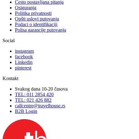
Često postavljana pitanja
Osiguranja
Politika privatnosti
Opšti uslovi putovanja
Podaci o identifikaciji
Polisa garancije putovanja
Social
instagram
facebook
Linkedin
pinterest
Kontakt
Svakog dana 10-20 časova
TEL: 011 2854 420
TEL: 021 426 882
callcentre@travelhouse.rs
B2B Login