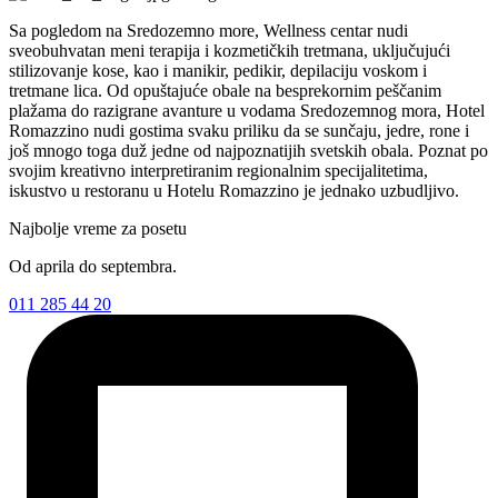
Sa pogledom na Sredozemno more, Wellness centar nudi
sveobuhvatan meni terapija i kozmetičkih tretmana, uključujući
stilizovanje kose, kao i manikir, pedikir, depilaciju voskom i
tretmane lica. Od opuštajuće obale na besprekornim peščanim
plažama do razigrane avanture u vodama Sredozemnog mora, Hotel
Romazzino nudi gostima svaku priliku da se sunčaju, jedre, rone i
još mnogo toga duž jedne od najpoznatijih svetskih obala. Poznat po
svojim kreativno interpretiranim regionalnim specijalitetima,
iskustvo u restoranu u Hotelu Romazzino je jednako uzbudljivo.
Najbolje vreme za posetu
Od aprila do septembra.
011 285 44 20