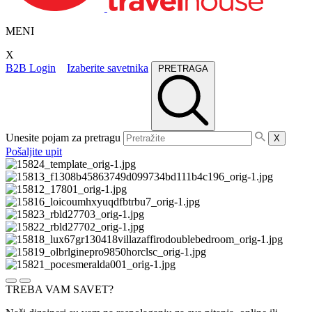
MENI
X
B2B Login
Izaberite savetnika
PRETRAGA
Unesite pojam za pretragu
X
Pošaljite upit
TREBA VAM SAVET?