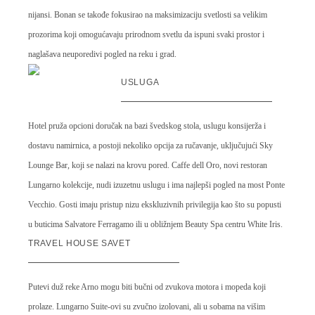
nijansi. Bonan se takođe fokusirao na maksimizaciju svetlosti sa velikim
prozorima koji omogućavaju prirodnom svetlu da ispuni svaki prostor i
naglašava neuporedivi pogled na reku i grad.
USLUGA
Hotel pruža opcioni doručak na bazi švedskog stola, uslugu konsijerža i
dostavu namirnica, a postoji nekoliko opcija za ručavanje, uključujući Sky
Lounge Bar, koji se nalazi na krovu pored. Caffe dell Oro, novi restoran
Lungarno kolekcije, nudi izuzetnu uslugu i ima najlepši pogled na most Ponte
Vecchio. Gosti imaju pristup nizu ekskluzivnih privilegija kao što su popusti
u buticima Salvatore Ferragamo ili u obližnjem Beauty Spa centru White Iris.
TRAVEL HOUSE SAVET
Putevi duž reke Arno mogu biti bučni od zvukova motora i mopeda koji
prolaze. Lungarno Suite-ovi su zvučno izolovani, ali u sobama na višim