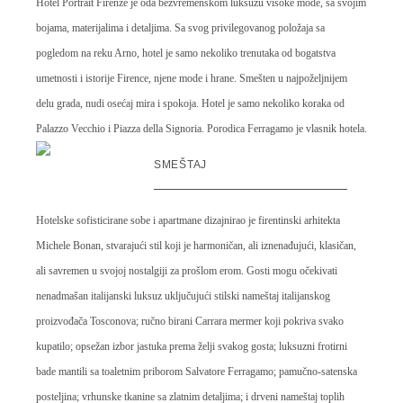
Hotel Portrait Firenze je oda bezvremenskom luksuzu visoke mode, sa svojim
bojama, materijalima i detaljima. Sa svog privilegovanog položaja sa
pogledom na reku Arno, hotel je samo nekoliko trenutaka od bogatstva
umetnosti i istorije Firence, njene mode i hrane. Smešten u najpoželjnijem
delu grada, nudi osećaj mira i spokoja. Hotel je samo nekoliko koraka od
Palazzo Vecchio i Piazza della Signoria. Porodica Ferragamo je vlasnik hotela.
SMEŠTAJ
Hotelske sofisticirane sobe i apartmane dizajnirao je firentinski arhitekta
Michele Bonan, stvarajući stil koji je harmoničan, ali iznenađujući, klasičan,
ali savremen u svojoj nostalgiji za prošlom erom. Gosti mogu očekivati
nenadmašan italijanski luksuz uključujući stilski nameštaj italijanskog
proizvođača Tosconova; ručno birani Carrara mermer koji pokriva svako
kupatilo; opsežan izbor jastuka prema želji svakog gosta; luksuzni frotirni
bade mantili sa toaletnim priborom Salvatore Ferragamo; pamučno-satenska
posteljina; vrhunske tkanine sa zlatnim detaljima; i drveni nameštaj toplih