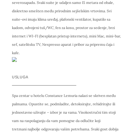
severozapadu. Svaki suite je udaljen samo 15 metara od obale,
diskretno smešten među prirodnim sejšelskim vrtovima. Svi
suite-ovi imaju klima uređaj, plafonski ventilator, kupatilo sa
kadom, odvojeni tuš/WC, fen za kosu, prostor za sedenje, brzi
internet i WI-FI (besplatan pristup internetu), mini Mac, mini-bar,
sef, satelitsku TV, Nespresso aparat i pribor za pripremu čaja i
kafe.
USLUGA
Spa centar u hotelu Constance Lemuria nalazi se skriven među
palmama. Opustite se, podmladite, detoksirajte, rehidrirajte ili
jednostavno uživajte – izbor je na vama. Visokostručni tim stoji
vam na raspolaganju da vam pomogne da odlučite koji
tretmani najbolje odgovaraju vašim potrebama. Svaki gost dobija