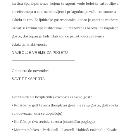
karticu Spa Experience, kojom terapeuti vode beleške vaših ciljeva
i preferencija u vezi sa zdravljem i prilagođavaju vaše tretmane u
skladu sa tim. Za ljubitelje gastronomije, dobro je znati da možete
uživati u raznim specijalitetima u 9 restorana i barova. Za najmlađe
goste, dostupan je Kids Club koji će pružiti deci zabavne i
edukativne aktivnosti.
NAJBOLJE VREME ZA POSETU
Od marta do novembra.
SAVET EKSPERTA
Hotel nudi niz besplatnih aktivnosti za svoje goste:
• Korišćenje golf terena (besplatni green fees za goste, golf vozila
su obavezna i ona se doplaćuju)
• Korišćenje dva teniska terena (sintetička pogloga)
• Mountain bikes – Pedalos® – Laser®, Hobie® (sailing) – Kayaks