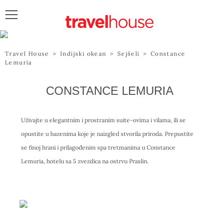
POŠALJITE UPIT
Travel House
>
Indijski okean
>
Sejšeli
>
Constance
Lemuria
CONSTANCE LEMURIA
Uživajte u elegantnim i prostranim suite-ovima i vilama, ili se
opustite u bazenima koje je naizgled stvorila priroda. Prepustite
se finoj hrani i prilagođenim spa tretmanima u Constance
Lemuria, hotelu sa 5 zvezdica na ostrvu Praslin.