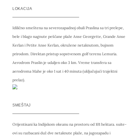
LOKACIJA
Idilično smeštena na severozapadnoj obali Praslina sa tri prelepe,
bele i blago nagnute peščane plaže Anse Georgette, Grande Anse
Kerlan i Petite Anse Kerlan, okružene netaknutom, bujnom
prirodom. Direktan pristup sopstvenom golf terenu Lemuria.
Aerodrom Praslin je udaljen oko 3 km. Vreme transfera sa
aerodroma Mahe je oko 1 sat i 40 minuta (uključujući trajektni
prelaz).
SMEŠTAJ
Orijentisani ka Indijskom okeanu na prostoru od 101 hektara. suite-
ovi su razbacani duž dve netaknute plaže, na jugozapadu i