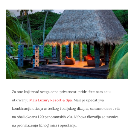
Za one koji iznad svega cene privatnost, pridružite nam se u
otkrivanju
Maia Luxury Resort & Spa
. Maia je upečatljiva
kombinacija uticaja astečkog i balijskog dizajna, sa samo deset vila
na obali okeana i 20 panoramskih vila. Njihova filozofija se zasniva
na pronalaženju ličnog mira i opuštanju.