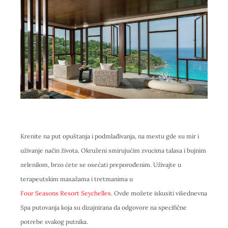
Krenite na put opuštanja i podmlađivanja, na mestu gde su mir i
uživanje način života. Okruženi smirujućim zvucima talasa i bujnim
zelenilom, brzo ćete se osećati preporođenim. Uživajte u
terapeutskim masažama i tretmanima u
Four Seasons Resort Seychelles
. Ovde možete iskusiti višednevna
Spa putovanja koja su dizajnirana da odgovore na specifične
potrebe svakog putnika.