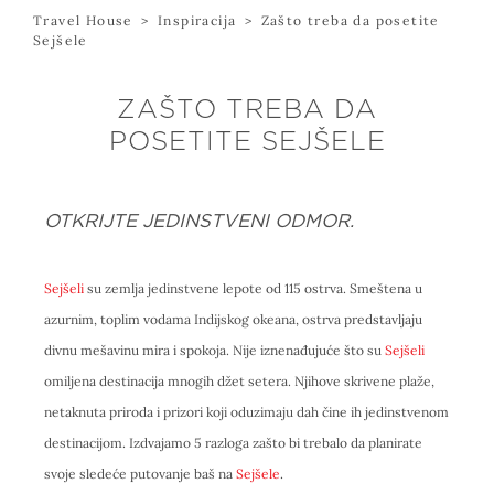
Travel House
>
Inspiracija
>
Zašto treba da posetite
Sejšele
ZAŠTO TREBA DA
POSETITE SEJŠELE
OTKRIJTE JEDINSTVENI ODMOR.
Sejšeli
su zemlja jedinstvene lepote od 115 ostrva. Smeštena u
azurnim, toplim vodama Indijskog okeana, ostrva predstavljaju
divnu mešavinu mira i spokoja. Nije iznenađujuće što su
Sejšeli
omiljena destinacija mnogih džet setera. Njihove skrivene plaže,
netaknuta priroda i prizori koji oduzimaju dah čine ih jedinstvenom
destinacijom. Izdvajamo 5 razloga zašto bi trebalo da planirate
svoje sledeće putovanje baš na
Sejšele
.