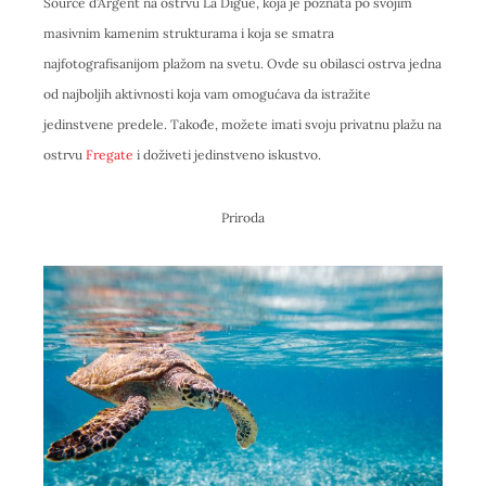
Source d’Argent na ostrvu La Digue, koja je poznata po svojim
masivnim kamenim strukturama i koja se smatra
najfotografisanijom plažom na svetu. Ovde su obilasci ostrva jedna
od najboljih aktivnosti koja vam omogućava da istražite
jedinstvene predele. Takođe, možete imati svoju privatnu plažu na
ostrvu
Fregate
i doživeti jedinstveno iskustvo.
Priroda