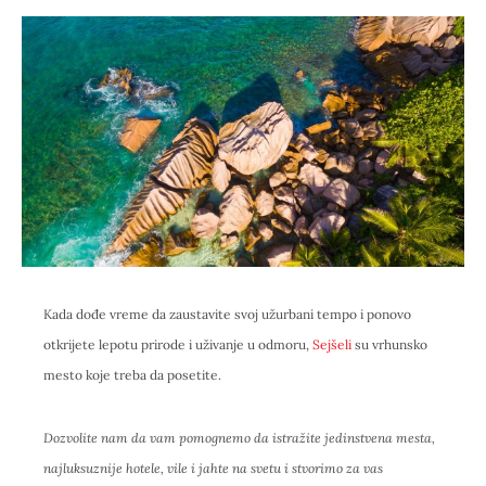
Kada dođe vreme da zaustavite svoj užurbani tempo i ponovo
otkrijete lepotu prirode i uživanje u odmoru,
Sejšeli
su vrhunsko
mesto koje treba da posetite.
Dozvolite nam da vam pomognemo da istražite jedinstvena mesta,
najluksuznije hotele, vile i jahte na svetu i stvorimo za vas