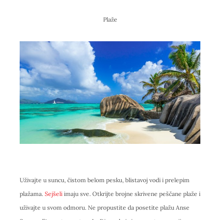
Plaže
Uživajte u suncu, čistom belom pesku, blistavoj vodi i prelepim
plažama.
Sejšeli
imaju sve. Otkrijte brojne skrivene peščane plaže i
uživajte u svom odmoru. Ne propustite da posetite plažu Anse