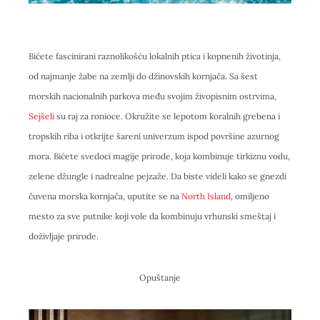
Bićete fascinirani raznolikošću lokalnih ptica i kopnenih životinja,
od najmanje žabe na zemlji do džinovskih kornjača. Sa šest
morskih nacionalnih parkova među svojim živopisnim ostrvima,
Sejšeli
su raj za ronioce. Okružite se lepotom koralnih grebena i
tropskih riba i otkrijte šareni univerzum ispod površine azurnog
mora. Bićete svedoci magije prirode, koja kombinuje tirkiznu vodu,
zelene džungle i nadrealne pejzaže. Da biste videli kako se gnezdi
čuvena morska kornjača, uputite se na
North Island
, omiljeno
mesto za sve putnike koji vole da kombinuju vrhunski smeštaj i
doživljaje prirode.
Opuštanje